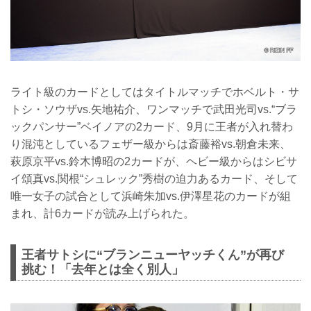
ライト級のカードとしてはタイトルマッチでホベルト・サ
トシ・ソウザvs.矢地祐介、ワンマッチで武田光司vs.“ブラ
ックパンサー”ベイノアの2カード、9月に王者が入れ替わ
り混沌としているフェザー級からは斎藤裕vs.朝倉未来、
萩原京平vs.鈴木博昭の2カードが、ヘビー級からはシビサ
イ頌真vs.関根“シュレック”秀樹の迫力あるカード、そして
唯一女子の試合として浜崎朱加vs.伊澤星花のカードが組
まれ、計6カードが読み上げられた。
王者サトシに“ブランニューヤッチくん”が再び
挑む！「去年とは全く別人」