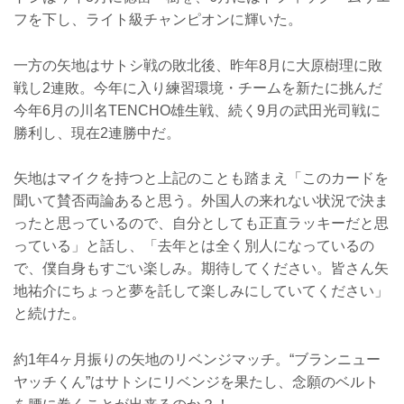
フを下し、ライト級チャンピオンに輝いた。
一方の矢地はサトシ戦の敗北後、昨年8月に大原樹理に敗
戦し2連敗。今年に入り練習環境・チームを新たに挑んだ
今年6月の川名TENCHO雄生戦、続く9月の武田光司戦に
勝利し、現在2連勝中だ。
矢地はマイクを持つと上記のことも踏まえ「このカードを
聞いて賛否両論あると思う。外国人の来れない状況で決ま
ったと思っているので、自分としても正直ラッキーだと思
っている」と話し、「去年とは全く別人になっているの
で、僕自身もすごい楽しみ。期待してください。皆さん矢
地祐介にちょっと夢を託して楽しみにしていてください」
と続けた。
約1年4ヶ月振りの矢地のリベンジマッチ。“ブランニュー
ヤッチくん”はサトシにリベンジを果たし、念願のベルト