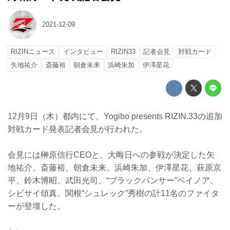
2021-12-09
RIZINニュース
インタビュー
RIZIN33
記者会見
対戦カード
矢地祐介
斎藤裕
朝倉未来
浜崎朱加
伊澤星花
12月9日（木）都内にて、Yogibo presents RIZIN.33の追加
対戦カード発表記者会見が行われた。
会見には榊原信行CEOと、大晦日への参戦が決定した矢
地祐介、斎藤裕、朝倉未来、浜崎朱加、伊澤星花、萩原京
平、鈴木博昭、武田光司、“ブラックパンサー”ベイノア、
シビサイ頌真、関根“シュレック”秀樹の計11名のファイタ
ーが登壇した。