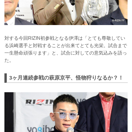
対する今回RIZIN初参戦となる伊澤は「とても尊敬してい
る浜崎選手と対戦することが出来てとても光栄。試合まで
一生懸命頑張ります」と、試合に対しての意気込みを語っ
た。
3ヶ月連続参戦の萩原京平、怪物狩りなるか？！