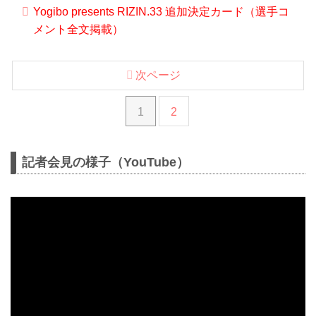
Yogibo presents RIZIN.33 追加決定カード（選手コ
メント全文掲載）
次ページ
1
2
記者会見の様子（YouTube）