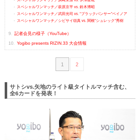
スペシャルワンマッチ／浜崎朱加 vs. 伊澤星花
スペシャルワンマッチ／萩原京平 vs. 鈴木博昭
スペシャルワンマッチ／武田光司 vs. “ブラックパンサー”ベイノア
スペシャルワンマッチ／シビサイ頌真 vs. 関根“シュレック”秀樹
記者会見の様子（YouTube）
Yogibo presents RIZIN.33 大会情報
1
2
サトシvs.矢地のライト級タイトルマッチ含む、
全6カードを発表！