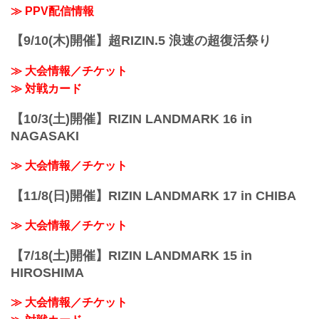
予定時間が前後することがありますので
≫ PPV配信情報
ご了承ください。
会場
【9/10(木)開催】超RIZIN.5 浪速の超復活祭り
さいたまスーパーアリーナ
JR京浜東北線・JR上野東京ライン（宇都
≫ 大会情報／チケット
宮線・高崎線）「さいたま新都心」駅か
ら徒歩3分
≫ 対戦カード
JR埼京線「北与野」駅...
【10/3(土)開催】RIZIN LANDMARK 16 in
NAGASAKI
≫ 大会情報／チケット
【11/8(日)開催】RIZIN LANDMARK 17 in CHIBA
≫ 大会情報／チケット
【7/18(土)開催】RIZIN LANDMARK 15 in
HIROSHIMA
≫ 大会情報／チケット