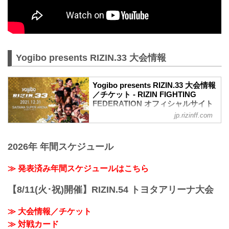
Yogibo presents RIZIN.33 大会情報
Yogibo presents RIZIN.33 大会情報
／チケット - RIZIN FIGHTING
FEDERATION オフィシャルサイト
jp.rizinff.com
大会概要
名称
Yogibo presents RIZIN.33
2026年 年間スケジュール
日時
2021年12月31日（金）12:00開場（予
定）/ 14:00開始（予定）
≫ 発表済み年間スケジュールはこちら
※開場・開始時間は予定です。決定次第
RIZIN FFオフィシャルサイトにてご案内
【8/11(火･祝)開催】RIZIN.54 トヨタアリーナ大会
します。
終了予定時間
≫ 大会情報／チケット
※未定
≫ 対戦カード
※試合内容、イベント進行によって終了