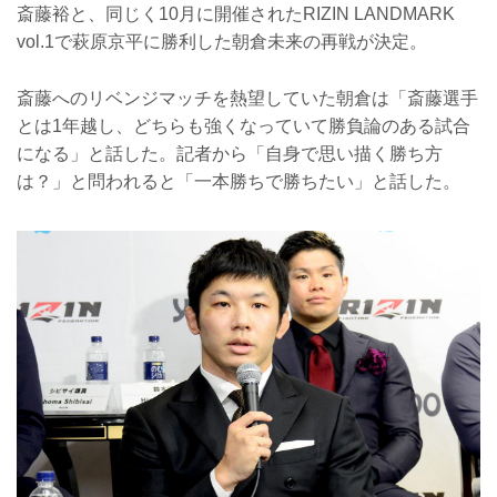
斎藤裕と、同じく10月に開催されたRIZIN LANDMARK
vol.1で萩原京平に勝利した朝倉未来の再戦が決定。
斎藤へのリベンジマッチを熱望していた朝倉は「斎藤選手
とは1年越し、どちらも強くなっていて勝負論のある試合
になる」と話した。記者から「自身で思い描く勝ち方
は？」と問われると「一本勝ちで勝ちたい」と話した。