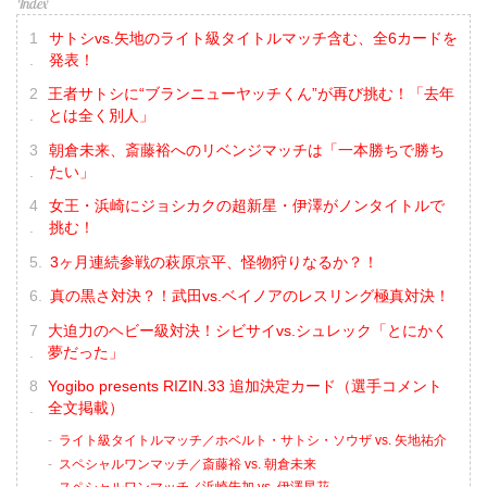
サトシvs.矢地のライト級タイトルマッチ含む、全6カードを
発表！
王者サトシに“ブランニューヤッチくん”が再び挑む！「去年
とは全く別人」
朝倉未来、斎藤裕へのリベンジマッチは「一本勝ちで勝ち
たい」
女王・浜崎にジョシカクの超新星・伊澤がノンタイトルで
挑む！
3ヶ月連続参戦の萩原京平、怪物狩りなるか？！
真の黒さ対決？！武田vs.ベイノアのレスリング極真対決！
大迫力のヘビー級対決！シビサイvs.シュレック「とにかく
夢だった」
Yogibo presents RIZIN.33 追加決定カード（選手コメント
全文掲載）
ライト級タイトルマッチ／ホベルト・サトシ・ソウザ vs. 矢地祐介
スペシャルワンマッチ／斎藤裕 vs. 朝倉未来