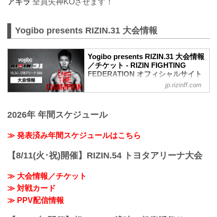
アキラ
全員失神KOさせます！
Yogibo presents RIZIN.31 大会情報
Yogibo presents RIZIN.31 大会情報
／チケット - RIZIN FIGHTING
FEDERATION オフィシャルサイト
jp.rizinff.com
大会概要
名称
Yogibo presents RIZIN.31
2026年 年間スケジュール
日時
2021年10月24日（日）12:30開場 / 14:00
開始
≫ 発表済み年間スケジュールはこちら
終了予定時間
19:00〜20:00頃
【8/11(火･祝)開催】RIZIN.54 トヨタアリーナ大会
※試合内容、イベント進行によって終了
予定時間が前後することがありますので
≫ 大会情報／チケット
ご了承ください。
≫ 対戦カード
会場
ぴあアリーナMM
≫ PPV配信情報
≫ Googleマップで見る
!1m18!1m12!1m3!1d3249.958551664571!