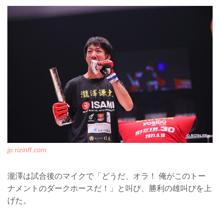
jp.rizinff.com
瀧澤は試合後のマイクで「どうだ、オラ！ 俺がこのトー
ナメントのダークホースだ！」と叫び、勝利の雄叫びを上
げた。