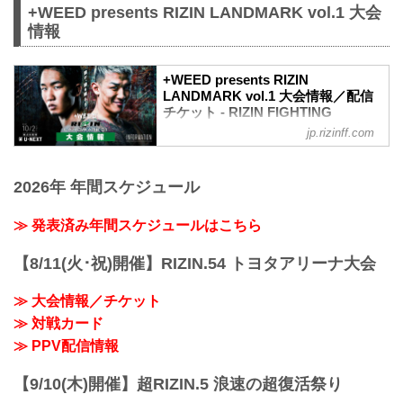
+WEED presents RIZIN LANDMARK vol.1 大会
3R（61.0kg）
（WIN）朝倉海 vs. アラン“ヒロ”ヤマニハ
情報
（LOSE）
3R 判定 （3-0）
≫ 試合結果詳細
+WEED presents RIZIN
LANDMARK vol.1 大会情報／配信
第9試合／バンタム級トーナメント 2回戦
チケット - RIZIN FIGHTING
井上直樹 vs. 金太郎
FEDERATION オフィシャルサイト
RIZIN MMAトーナメントルール：5分
jp.rizinff.com
3R（61.0kg）
MOVIE
（WIN）井上直樹 vs. 金太郎（LOSE）
【Trailer】朝倉未来 vs. 萩原京平 /
3R 判定 （3-0）
2026年 年間スケジュール
+WEED presents RIZIN LANDMARK
≫ 試合結果詳細
vol.1
第8試合／バンタ...
youtu.be
≫ 発表済み年間スケジュールはこちら
大会概要
名称
【8/11(火･祝)開催】RIZIN.54 トヨタアリーナ大会
+WEED presents RIZIN LANDMARK
vol.1
≫ 大会情報／チケット
日時
≫ 対戦カード
2021年10月2日（土）18:00開場（予定）
19:00開始（予定）
≫ PPV配信情報
※開場・開始時間は予定です。決定次第
RIZIN FFオフィシャルサイトにてご案内
【9/10(木)開催】超RIZIN.5 浪速の超復活祭り
します。