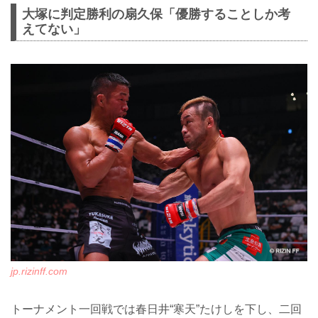
大塚に判定勝利の扇久保「優勝することしか考
えてない」
jp.rizinff.com
トーナメント一回戦では春日井“寒天”たけしを下し、二回