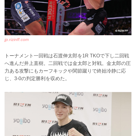
jp.rizinff.com
トーナメント一回戦は石渡伸太郎を1R TKOで下し二回戦
へ進んだ井上直樹。二回戦では金太郎と対戦。金太郎の圧
力ある攻撃にもカーフキックや関節蹴りで終始冷静に応
じ、3-0の判定勝利を収めた。