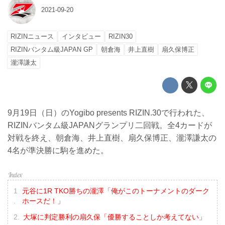
2021-09-20
RIZINニュース
インタビュー
RIZIN30
RIZINバンタム級JAPAN GP
朝倉海
井上直樹
扇久保博正
瀧澤謙太
9月19日（日）のYogibo presents RIZIN.30で行われた、
RIZINバンタム級JAPANグランプリ二回戦。全4カードが
対戦を終え、朝倉海、井上直樹、扇久保博正、瀧澤謙太の
4名が準決勝に駒を進めた。
元谷に1R TKO勝ちの瀧澤「俺がこのトーナメントのダーク
ホースだ！」
大塚に判定勝利の扇久保「優勝することしか考えてない」