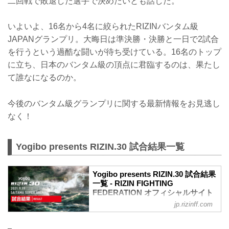
二回戦で敗退した選手で決めたいとも話した。
いよいよ、16名から4名に絞られたRIZINバンタム級
JAPANグランプリ。大晦日は準決勝・決勝と一日で2試合
を行うという過酷な闘いが待ち受けている。16名のトップ
に立ち、日本のバンタム級の頂点に君臨するのは、果たし
て誰なになるのか。
今後のバンタム級グランプリに関する最新情報をお見逃し
なく！
Yogibo presents RIZIN.30 試合結果一覧
Yogibo presents RIZIN.30 試合結果
一覧 - RIZIN FIGHTING
FEDERATION オフィシャルサイト
jp.rizinff.com
第10試合／バンタム級トーナメント 2回
戦 朝倉海 vs. アラン“ヒロ”ヤマニハ
RIZIN MMAトーナメントルール：5分