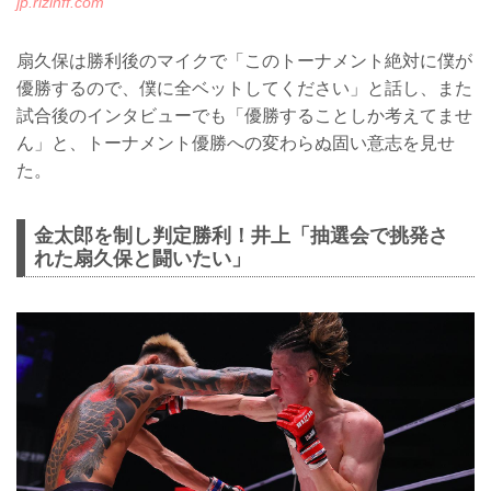
jp.rizinff.com
扇久保は勝利後のマイクで「このトーナメント絶対に僕が
優勝するので、僕に全ベットしてください」と話し、また
試合後のインタビューでも「優勝することしか考えてませ
ん」と、トーナメント優勝への変わらぬ固い意志を見せ
た。
金太郎を制し判定勝利！井上「抽選会で挑発さ
れた扇久保と闘いたい」