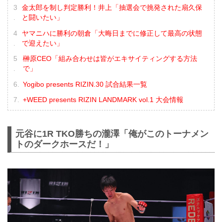
金太郎を制し判定勝利！井上「抽選会で挑発された扇久保
と闘いたい」
ヤマニハに勝利の朝倉「大晦日までに修正して最高の状態
で迎えたい」
榊原CEO「組み合わせは皆がエキサイティングする方法
で」
Yogibo presents RIZIN.30 試合結果一覧
+WEED presents RIZIN LANDMARK vol.1 大会情報
元谷に1R TKO勝ちの瀧澤「俺がこのトーナメン
トのダークホースだ！」