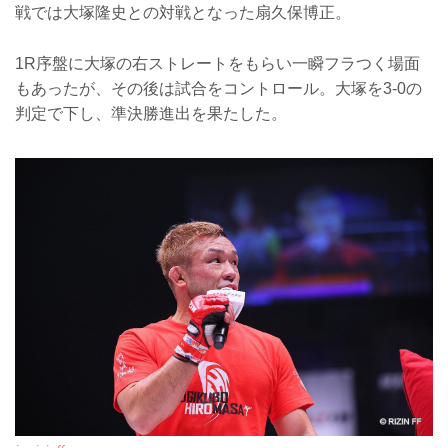
戦では大塚隆史との対戦となった扇久保博正。
1R序盤に大塚の右ストレートをもらい一瞬フラつく場面
もあったが、その後は試合をコントロール。大塚を3-0の
判定で下し、準決勝進出を果たした。