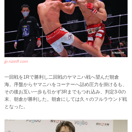
jp.rizinff.com
一回戦を1Rで勝利し二回戦のヤマニハ戦へ望んだ朝倉
海。序盤からヤマニハをコーナーへ詰め圧力を掛けるも、
その後お互い一歩も引かず3Rまでもつれ込み、判定3-0の
末、朝倉が勝利した。朝倉にしては久々のフルラウンド戦
となった。