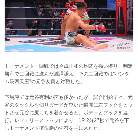
トーナメント一回戦では今成正和の足関を掻い潜り、判定
勝利で二回戦に進んだ瀧澤謙太。その二回戦では“バンタ
ム級四天王”の元谷友貴と対戦した。
下馬評では元谷有利の声も多かったが、試合開始早々、元
谷のタックルを切りガードが空いた瞬間に左フックをヒッ
トさせ元谷に尻もちを着かせると、ボディとフックを連
打。レフェリーストップにより、1R 2分27秒で元谷を下
しトーナメント準決勝の切符を手に入れた。