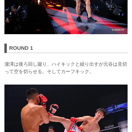
ROUND 1
瀧澤は後ろ回し蹴り、ハイキックと繰り出すが元谷は見切
って空を切らせる。そしてカーフキック。