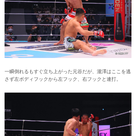
一瞬倒れるもすぐ立ち上がった元谷だが、瀧澤はここを逃
さず左ボディフックから左フック、右フックと連打。