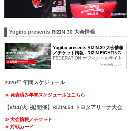
Yogibo presents RIZIN.30 大会情報
Yogibo presents RIZIN.30 大会情報
／チケット情報 - RIZIN FIGHTING
FEDERATION オフィシャルサイト
jp.rizinff.com
【9/13更新】チケット販売終了のお知ら
せ
緊急事態宣言延長による埼玉県の要請に
2026年 年間スケジュール
基づき、チケット販売が9月12日付けで終
了となりました。急なご案内となり、ご
不便おかけしますが何卒宜しくお願い致
≫ 発表済み年間スケジュールはこちら
します。
MOVIE
【8/11(火･祝)開催】RIZIN.54 トヨタアリーナ大会
Yogibo presents RIZIN.30 in SAITAMA
SUPER ARENA | Trailer
≫ 大会情報／チケット
youtu.be
≫ 対戦カード
大会概要