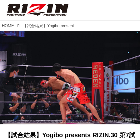
HOME
【試合結果】Yogibo presents RIZIN.30 第7試合／元谷友貴 vs. 瀧澤謙太
via text - ここをクリックして引用元(テキスト)を入力(省略可) / site.to.link.com - ここをクリックして引用元を入力(省略可)
【試合結果】Yogibo presents RIZIN.30 第7試