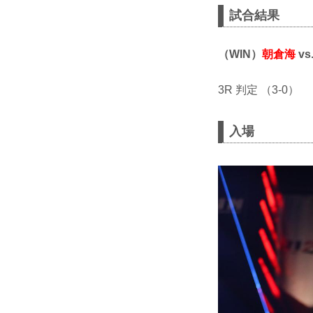
試合結果
（WIN）
朝倉海
vs
3R 判定 （3-0）
入場