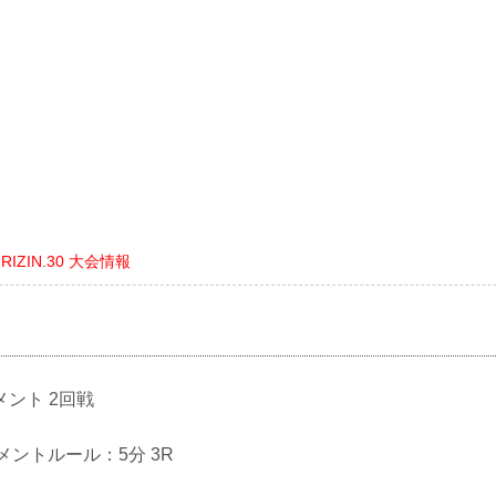
ts RIZIN.30 大会情報
ント 2回戦
ナメントルール：5分 3R