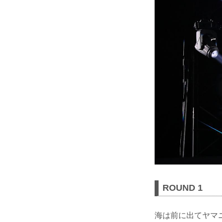
ROUND 1
海は前に出てヤマ