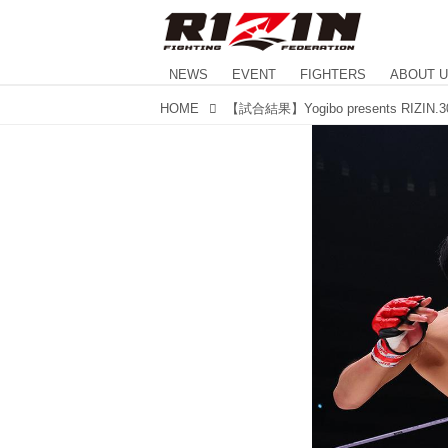
NEWS
EVENT
FIGHTERS
ABOUT 
HOME