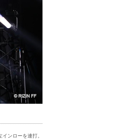
左インローを連打。