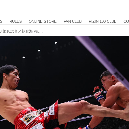
US
RULES
ONLINE STORE
FAN CLUB
RIZIN 100 CLUB
CO
【試合結果】Yogibo presents RIZIN.30 第10試合／朝倉海 vs. アラン“ヒロ”ヤマニハ