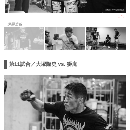
伊藤空也
第11試合／大塚隆史 vs. 獅庵