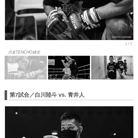
川名TENCHO雄生
第7試合／白川陸斗 vs. 青井人