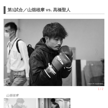
第1試合／山畑雄摩 vs. 髙橋聖人
山畑雄摩