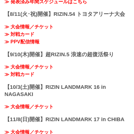
youtu.be
≫ 発表済み年間スケジュールはこちら
RIZIN キックボクシングトーナメントル
ール：3分 3R（61.0kg）
【8/11(火･祝)開催】RIZIN.54 トヨタアリーナ大会
（LOSE）皇治 vs. 白鳥大珠（WIN）
3R 判定 （0-3）
≫ 大会情報／チケット
≫ 試合結果詳細
≫ 対戦カード
第12試合／バンタム級トーナメント 1回
戦 金太郎 v...
≫ PPV配信情報
【9/10(木)開催】超RIZIN.5 浪速の超復活祭り
≫ 大会情報／チケット
≫ 対戦カード
【10/3(土)開催】RIZIN LANDMARK 16 in
NAGASAKI
≫ 大会情報／チケット
【11/8(日)開催】RIZIN LANDMARK 17 in CHIBA
≫ 大会情報／チケット