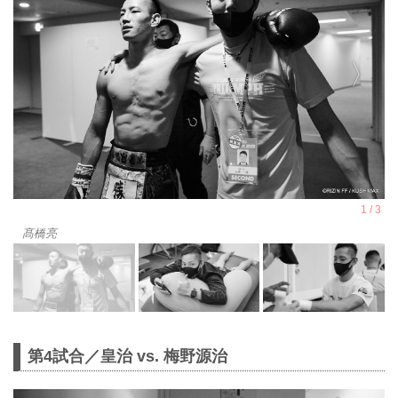
髙橋亮
第4試合／皇治 vs. 梅野源治