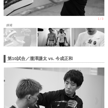
獅庵
第10試合／瀧澤謙太 vs. 今成正和