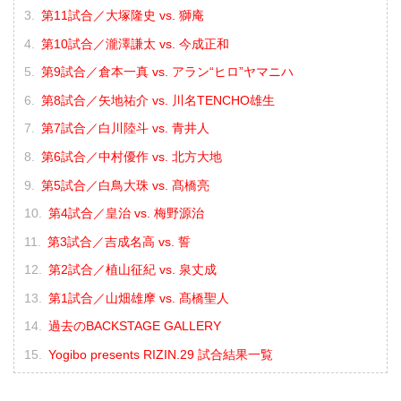
第11試合／大塚隆史 vs. 獅庵
第10試合／瀧澤謙太 vs. 今成正和
第9試合／倉本一真 vs. アラン“ヒロ”ヤマニハ
第8試合／矢地祐介 vs. 川名TENCHO雄生
第7試合／白川陸斗 vs. 青井人
第6試合／中村優作 vs. 北方大地
第5試合／白鳥大珠 vs. 髙橋亮
第4試合／皇治 vs. 梅野源治
第3試合／吉成名高 vs. 誓
第2試合／植山征紀 vs. 泉丈成
第1試合／山畑雄摩 vs. 髙橋聖人
過去のBACKSTAGE GALLERY
Yogibo presents RIZIN.29 試合結果一覧