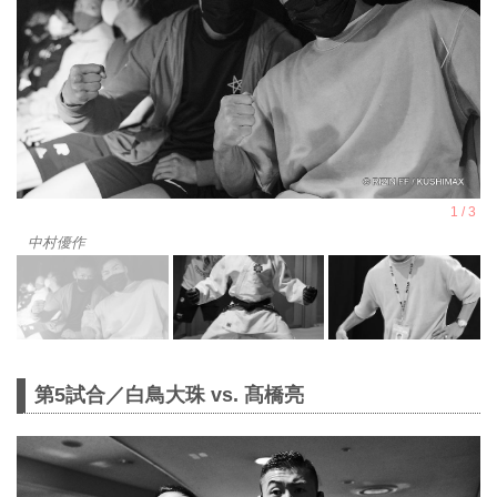
中村優作
第5試合／白鳥大珠 vs. 髙橋亮