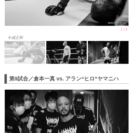
今成正和
第9試合／倉本一真 vs. アラン“ヒロ”ヤマニハ