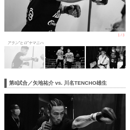
アラン“ヒロ”ヤマニハ
第8試合／矢地祐介 vs. 川名TENCHO雄生