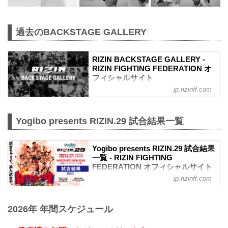
過去のBACKSTAGE GALLERY
RIZIN BACKSTAGE GALLERY -
RIZIN FIGHTING FEDERATION オ
フィシャルサイト
jp.rizinff.com
戦いの裏側で選手が見せる真実の素顔。
RIZINのバックステージの模様をフォトギ
ャラリーで紹介する。
Yogibo presents RIZIN.29 試合結果一覧
Yogibo presents RIZIN.29 試合結果
一覧 - RIZIN FIGHTING
FEDERATION オフィシャルサイト
jp.rizinff.com
第13試合／BODYMAKER presents RIZIN
KICK ワンナイトトーナメント
決勝戦 皇治 vs. 白鳥大珠
2026年 年間スケジュール
Full Fight | 皇治 vs. 白鳥大珠 / Kouzi vs.
Taiju Shiratori - RIZIN.29