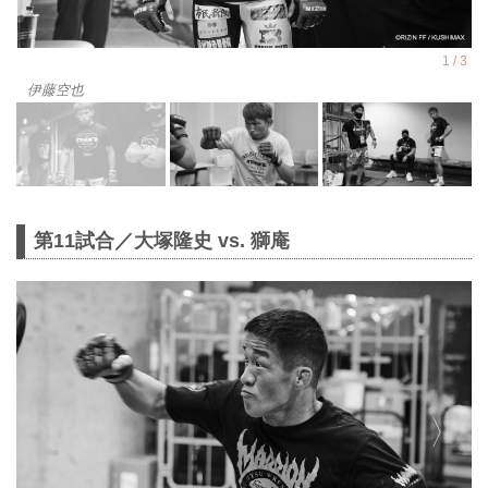
伊藤空也
第11試合／大塚隆史 vs. 獅庵