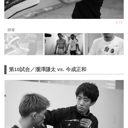
獅庵
第10試合／瀧澤謙太 vs. 今成正和