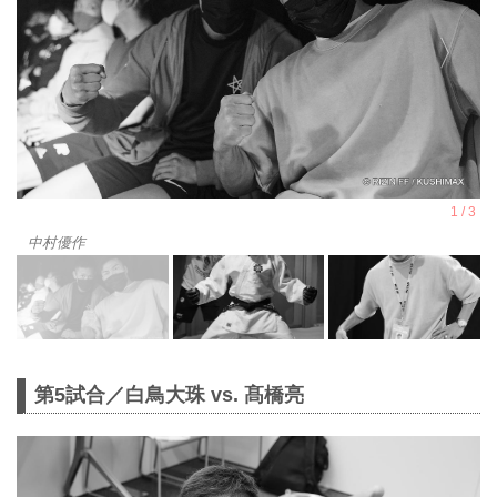
中村優作
第5試合／白鳥大珠 vs. 髙橋亮