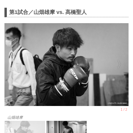
第1試合／山畑雄摩 vs. 髙橋聖人
山畑雄摩