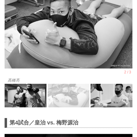
髙橋亮
第4試合／皇治 vs. 梅野源治