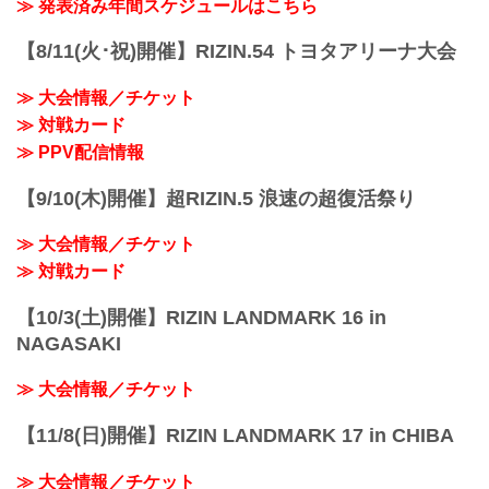
youtu.be
≫ 発表済み年間スケジュールはこちら
RIZIN キックボクシングトーナメントル
ール：3分 3R（61.0kg）
【8/11(火･祝)開催】RIZIN.54 トヨタアリーナ大会
（LOSE）皇治 vs. 白鳥大珠（WIN）
3R 判定 （0-3）
≫ 大会情報／チケット
≫ 試合結果詳細
≫ 対戦カード
第12試合／バンタム級トーナメント 1回
戦 金太郎 v...
≫ PPV配信情報
【9/10(木)開催】超RIZIN.5 浪速の超復活祭り
≫ 大会情報／チケット
≫ 対戦カード
【10/3(土)開催】RIZIN LANDMARK 16 in
NAGASAKI
≫ 大会情報／チケット
【11/8(日)開催】RIZIN LANDMARK 17 in CHIBA
≫ 大会情報／チケット