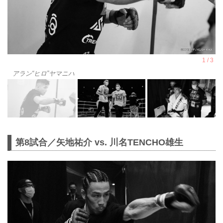
アラン“ヒロ”ヤマニハ
第8試合／矢地祐介 vs. 川名TENCHO雄生