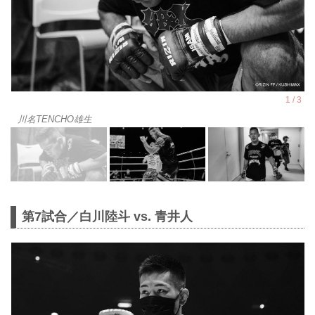
川名TENCHO雄生
第7試合／白川陸斗 vs. 青井人