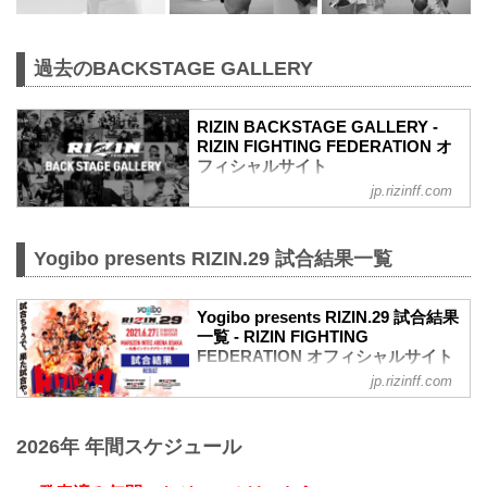
過去のBACKSTAGE GALLERY
RIZIN BACKSTAGE GALLERY -
RIZIN FIGHTING FEDERATION オ
フィシャルサイト
jp.rizinff.com
戦いの裏側で選手が見せる真実の素顔。
RIZINのバックステージの模様をフォトギ
ャラリーで紹介する。
Yogibo presents RIZIN.29 試合結果一覧
Yogibo presents RIZIN.29 試合結果
一覧 - RIZIN FIGHTING
FEDERATION オフィシャルサイト
jp.rizinff.com
第13試合／BODYMAKER presents RIZIN
KICK ワンナイトトーナメント
決勝戦 皇治 vs. 白鳥大珠
2026年 年間スケジュール
Full Fight | 皇治 vs. 白鳥大珠 / Kouzi vs.
Taiju Shiratori - RIZIN.29