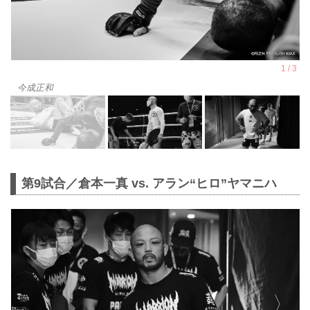
今成正和
第9試合／倉本一真 vs. アラン“ヒロ”ヤマニハ