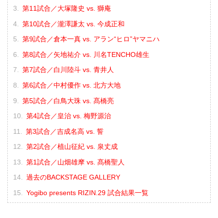
第11試合／大塚隆史 vs. 獅庵
第10試合／瀧澤謙太 vs. 今成正和
第9試合／倉本一真 vs. アラン“ヒロ”ヤマニハ
第8試合／矢地祐介 vs. 川名TENCHO雄生
第7試合／白川陸斗 vs. 青井人
第6試合／中村優作 vs. 北方大地
第5試合／白鳥大珠 vs. 髙橋亮
第4試合／皇治 vs. 梅野源治
第3試合／吉成名高 vs. 誓
第2試合／植山征紀 vs. 泉丈成
第1試合／山畑雄摩 vs. 髙橋聖人
過去のBACKSTAGE GALLERY
Yogibo presents RIZIN.29 試合結果一覧