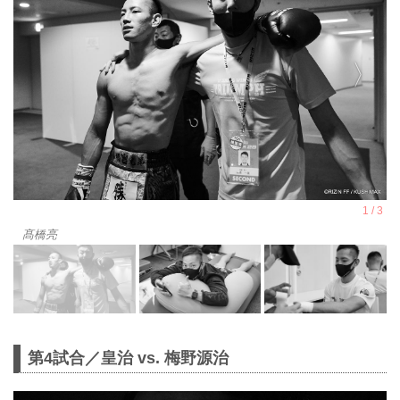
髙橋亮
第4試合／皇治 vs. 梅野源治