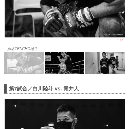
川名TENCHO雄生
第7試合／白川陸斗 vs. 青井人