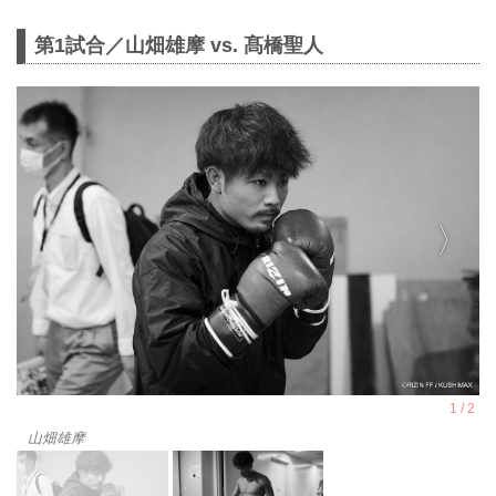
第1試合／山畑雄摩 vs. 髙橋聖人
山畑雄摩