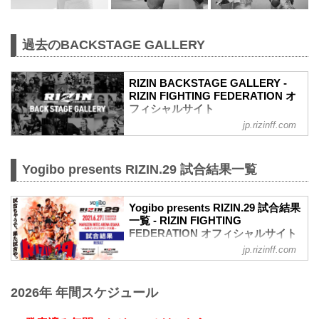
過去のBACKSTAGE GALLERY
RIZIN BACKSTAGE GALLERY -
RIZIN FIGHTING FEDERATION オ
フィシャルサイト
jp.rizinff.com
戦いの裏側で選手が見せる真実の素顔。
RIZINのバックステージの模様をフォトギ
ャラリーで紹介する。
Yogibo presents RIZIN.29 試合結果一覧
Yogibo presents RIZIN.29 試合結果
一覧 - RIZIN FIGHTING
FEDERATION オフィシャルサイト
jp.rizinff.com
第13試合／BODYMAKER presents RIZIN
KICK ワンナイトトーナメント
決勝戦 皇治 vs. 白鳥大珠
2026年 年間スケジュール
Full Fight | 皇治 vs. 白鳥大珠 / Kouzi vs.
Taiju Shiratori - RIZIN.29