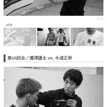
獅庵
第10試合／瀧澤謙太 vs. 今成正和