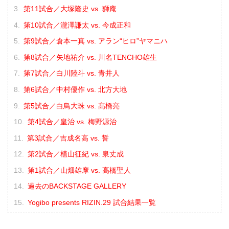
第11試合／大塚隆史 vs. 獅庵
第10試合／瀧澤謙太 vs. 今成正和
第9試合／倉本一真 vs. アラン“ヒロ”ヤマニハ
第8試合／矢地祐介 vs. 川名TENCHO雄生
第7試合／白川陸斗 vs. 青井人
第6試合／中村優作 vs. 北方大地
第5試合／白鳥大珠 vs. 髙橋亮
第4試合／皇治 vs. 梅野源治
第3試合／吉成名高 vs. 誓
第2試合／植山征紀 vs. 泉丈成
第1試合／山畑雄摩 vs. 髙橋聖人
過去のBACKSTAGE GALLERY
Yogibo presents RIZIN.29 試合結果一覧