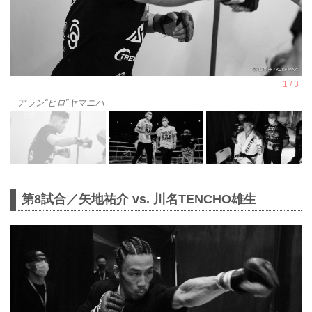
アラン“ヒロ”ヤマニハ
第8試合／矢地祐介 vs. 川名TENCHO雄生