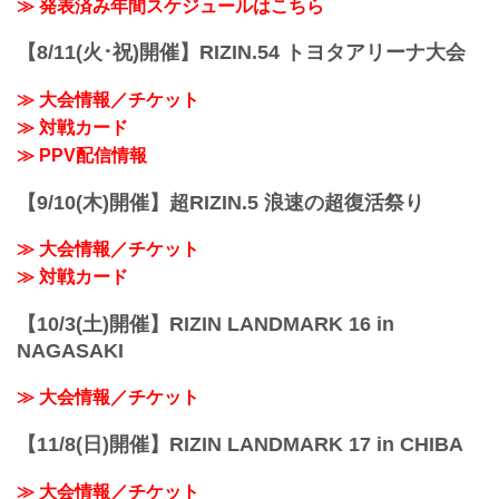
youtu.be
≫ 発表済み年間スケジュールはこちら
RIZIN キックボクシングトーナメントル
ール：3分 3R（61.0kg）
【8/11(火･祝)開催】RIZIN.54 トヨタアリーナ大会
（LOSE）皇治 vs. 白鳥大珠（WIN）
3R 判定 （0-3）
≫ 大会情報／チケット
≫ 試合結果詳細
≫ 対戦カード
第12試合／バンタム級トーナメント 1回
戦 金太郎 v...
≫ PPV配信情報
【9/10(木)開催】超RIZIN.5 浪速の超復活祭り
≫ 大会情報／チケット
≫ 対戦カード
【10/3(土)開催】RIZIN LANDMARK 16 in
NAGASAKI
≫ 大会情報／チケット
【11/8(日)開催】RIZIN LANDMARK 17 in CHIBA
≫ 大会情報／チケット