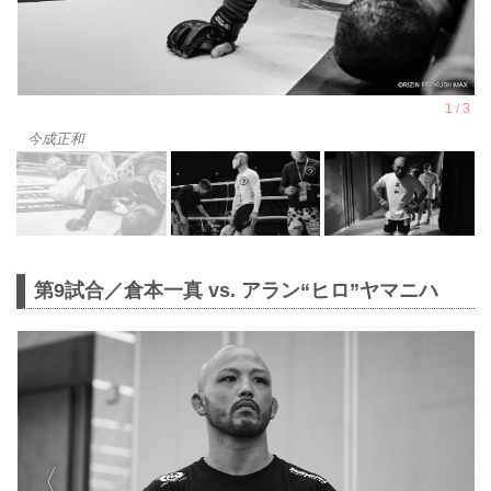
今成正和
第9試合／倉本一真 vs. アラン“ヒロ”ヤマニハ