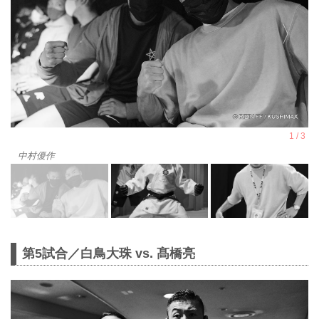
中村優作
第5試合／白鳥大珠 vs. 髙橋亮