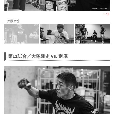
伊藤空也
第11試合／大塚隆史 vs. 獅庵