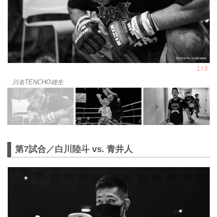
川名TENCHO雄生
第7試合／白川陸斗 vs. 青井人