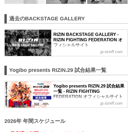
過去のBACKSTAGE GALLERY
RIZIN BACKSTAGE GALLERY -
RIZIN FIGHTING FEDERATION オ
フィシャルサイト
jp.rizinff.com
戦いの裏側で選手が見せる真実の素顔。
RIZINのバックステージの模様をフォトギ
ャラリーで紹介する。
Yogibo presents RIZIN.29 試合結果一覧
Yogibo presents RIZIN.29 試合結果
一覧 - RIZIN FIGHTING
FEDERATION オフィシャルサイト
jp.rizinff.com
第13試合／BODYMAKER presents RIZIN
KICK ワンナイトトーナメント
決勝戦 皇治 vs. 白鳥大珠
2026年 年間スケジュール
Full Fight | 皇治 vs. 白鳥大珠 / Kouzi vs.
Taiju Shiratori - RIZIN.29