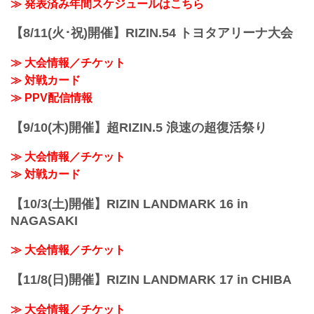
youtu.be
≫ 発表済み年間スケジュールはこちら
RIZIN キックボクシングトーナメントル
ール：3分 3R（61.0kg）
【8/11(火･祝)開催】RIZIN.54 トヨタアリーナ大会
（LOSE）皇治 vs. 白鳥大珠（WIN）
3R 判定 （0-3）
≫ 大会情報／チケット
≫ 試合結果詳細
≫ 対戦カード
第12試合／バンタム級トーナメント 1回
戦 金太郎 v...
≫ PPV配信情報
【9/10(木)開催】超RIZIN.5 浪速の超復活祭り
≫ 大会情報／チケット
≫ 対戦カード
【10/3(土)開催】RIZIN LANDMARK 16 in
NAGASAKI
≫ 大会情報／チケット
【11/8(日)開催】RIZIN LANDMARK 17 in CHIBA
≫ 大会情報／チケット