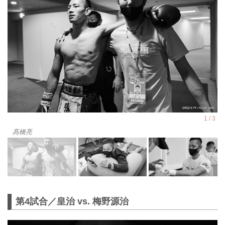
髙橋亮
第4試合／皇治 vs. 梅野源治