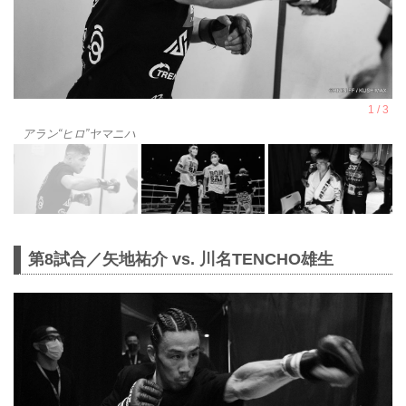
アラン“ヒロ”ヤマニハ
第8試合／矢地祐介 vs. 川名TENCHO雄生