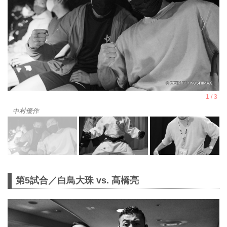
中村優作
第5試合／白鳥大珠 vs. 髙橋亮