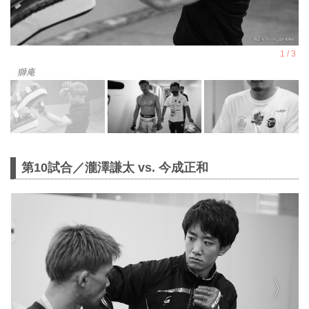
獅庵
第10試合／瀧澤謙太 vs. 今成正和