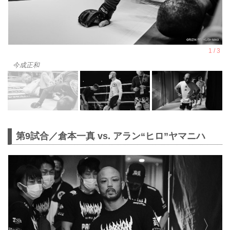
今成正和
第9試合／倉本一真 vs. アラン“ヒロ”ヤマニハ