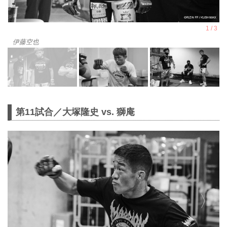
伊藤空也
第11試合／大塚隆史 vs. 獅庵