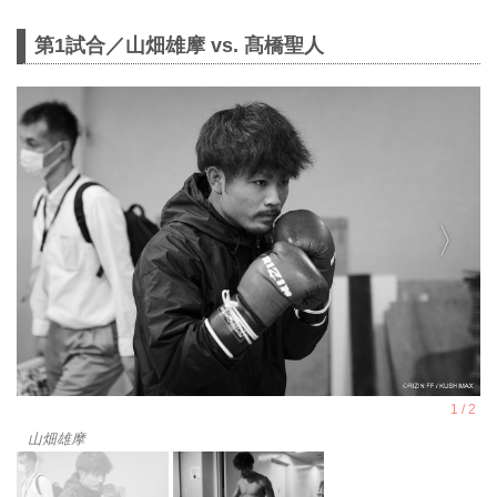
第1試合／山畑雄摩 vs. 髙橋聖人
山畑雄摩