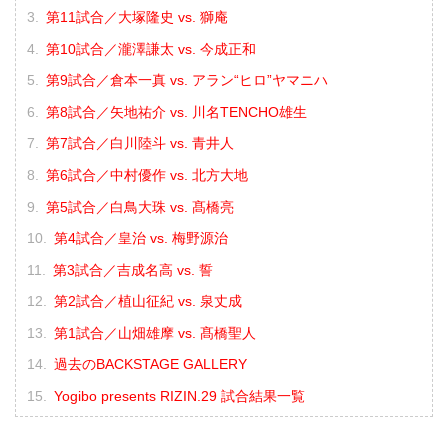
第11試合／大塚隆史 vs. 獅庵
第10試合／瀧澤謙太 vs. 今成正和
第9試合／倉本一真 vs. アラン“ヒロ”ヤマニハ
第8試合／矢地祐介 vs. 川名TENCHO雄生
第7試合／白川陸斗 vs. 青井人
第6試合／中村優作 vs. 北方大地
第5試合／白鳥大珠 vs. 髙橋亮
第4試合／皇治 vs. 梅野源治
第3試合／吉成名高 vs. 誓
第2試合／植山征紀 vs. 泉丈成
第1試合／山畑雄摩 vs. 髙橋聖人
過去のBACKSTAGE GALLERY
Yogibo presents RIZIN.29 試合結果一覧