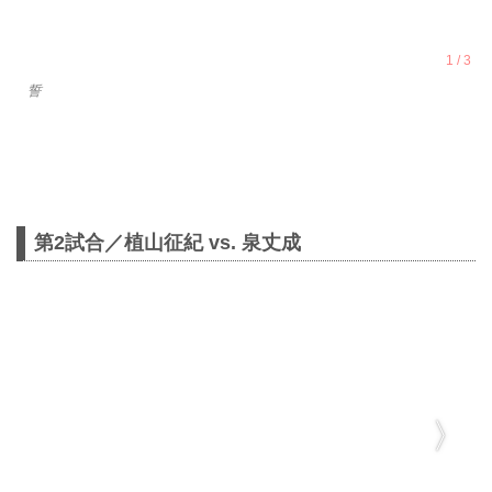
誓
第2試合／植山征紀 vs. 泉丈成