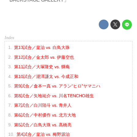
第13試合／皇治 vs. 白鳥大珠
第12試合／金太郎 vs. 伊藤空也
第11試合／大塚隆史 vs. 獅庵
第10試合／瀧澤謙太 vs. 今成正和
第9試合／倉本一真 vs. アラン“ヒロ”ヤマニハ
第8試合／矢地祐介 vs. 川名TENCHO雄生
第7試合／白川陸斗 vs. 青井人
第6試合／中村優作 vs. 北方大地
第5試合／白鳥大珠 vs. 髙橋亮
第4試合／皇治 vs. 梅野源治