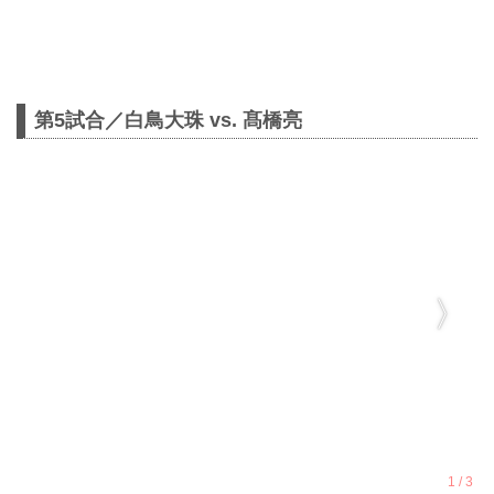
第5試合／白鳥大珠 vs. 髙橋亮