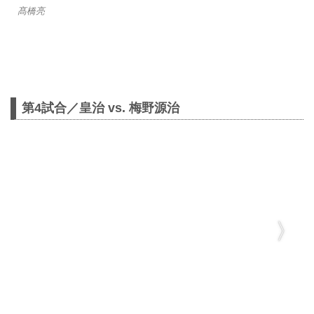
髙橋亮
第4試合／皇治 vs. 梅野源治