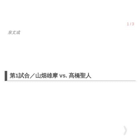
泉丈成
第1試合／山畑雄摩 vs. 髙橋聖人