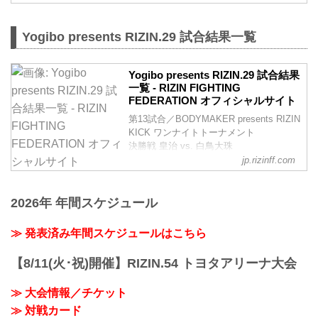
Yogibo presents RIZIN.29 試合結果一覧
Yogibo presents RIZIN.29 試合結果
一覧 - RIZIN FIGHTING
FEDERATION オフィシャルサイト
第13試合／BODYMAKER presents RIZIN
KICK ワンナイトトーナメント
決勝戦 皇治 vs. 白鳥大珠
Full Fight | 皇治 vs. 白鳥大珠 / Kouzi vs.
jp.rizinff.com
Taiju Shiratori - RIZIN.29
youtu.be
RIZIN キックボクシングトーナメントル
2026年 年間スケジュール
ール：3分 3R（61.0kg）
（LOSE）皇治 vs. 白鳥大珠（WIN）
≫ 発表済み年間スケジュールはこちら
3R 判定 （0-3）
≫ 試合結果詳細
【8/11(火･祝)開催】RIZIN.54 トヨタアリーナ大会
第12試合／バンタム級トーナメント 1回
戦 金太郎 v...
≫ 大会情報／チケット
≫ 対戦カード