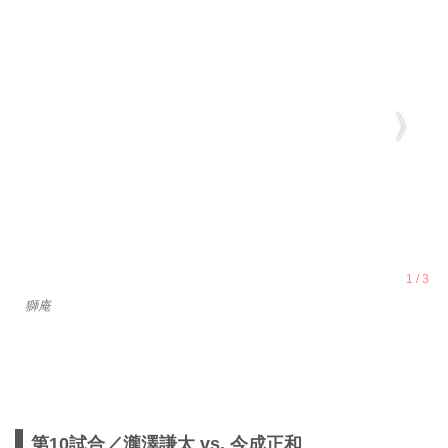
獅庵
第10試合／瀧澤謙太 vs. 今成正和