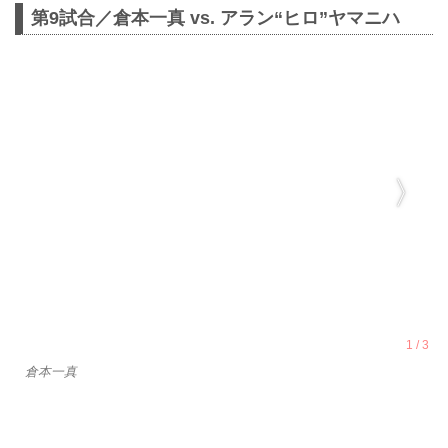
第9試合／倉本一真 vs. アラン“ヒロ”ヤマニハ
倉本一真