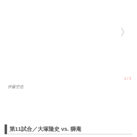
伊藤空也
第11試合／大塚隆史 vs. 獅庵