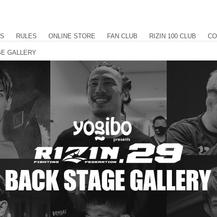
US
RULES
ONLINE STORE
FAN CLUB
RIZIN 100 CLUB
CO
AGE GALLERY