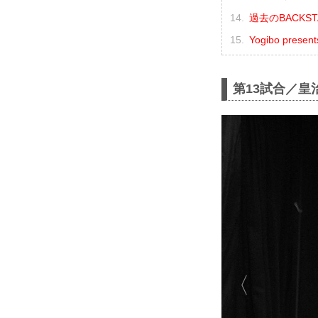
過去のBACKSTA
Yogibo pres
第13試合／皇治