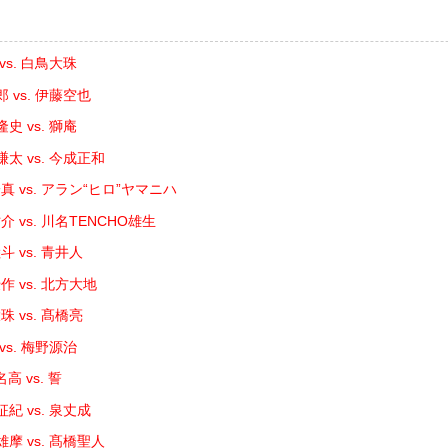
vs. 白鳥大珠
 vs. 伊藤空也
史 vs. 獅庵
太 vs. 今成正和
 vs. アラン“ヒロ”ヤマニハ
 vs. 川名TENCHO雄生
 vs. 青井人
 vs. 北方大地
 vs. 髙橋亮
vs. 梅野源治
 vs. 誓
紀 vs. 泉丈成
摩 vs. 髙橋聖人