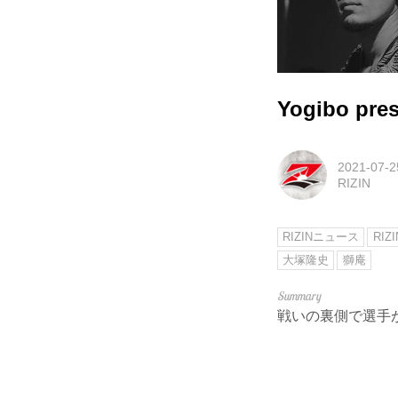
Yogibo pre
2021-07-2
RIZIN
RIZINニュース
RIZI
大塚隆史
獅庵
戦いの裏側で選手が