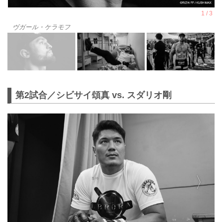
ヴガール・ケラモフ
第2試合／シビサイ頌真 vs. スダリオ剛