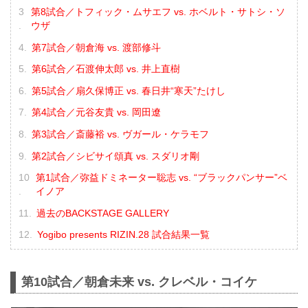
第8試合／トフィック・ムサエフ vs. ホベルト・サトシ・ソ
ウザ
第7試合／朝倉海 vs. 渡部修斗
第6試合／石渡伸太郎 vs. 井上直樹
第5試合／扇久保博正 vs. 春日井“寒天”たけし
第4試合／元谷友貴 vs. 岡田遼
第3試合／斎藤裕 vs. ヴガール・ケラモフ
第2試合／シビサイ頌真 vs. スダリオ剛
第1試合／弥益ドミネーター聡志 vs. “ブラックパンサー”ベ
イノア
過去のBACKSTAGE GALLERY
Yogibo presents RIZIN.28 試合結果一覧
第10試合／朝倉未来 vs. クレベル・コイケ