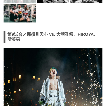
第9試合／那須川天心 vs. 大﨑孔稀、HIROYA、
所英男