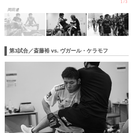
岡田遼
第3試合／斎藤裕 vs. ヴガール・ケラモフ