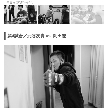
春日井“寒天”たけし
第4試合／元谷友貴 vs. 岡田遼