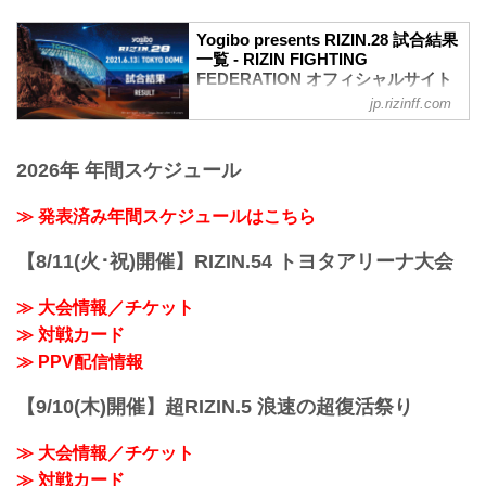
Yogibo presents RIZIN.28 試合結果
一覧 - RIZIN FIGHTING
FEDERATION オフィシャルサイト
jp.rizinff.com
第10試合／スペシャルワンマッチ 朝倉未
来 vs. クレベル・コイケ
Full Fight | 朝倉未来 vs. クレベル・コイ
2026年 年間スケジュール
ケ / Mikuru Asakura vs. Kleber Koike -
RIZIN.28
youtu.be
≫ 発表済み年間スケジュールはこちら
喧嘩道スペシャルマッチ
RIZIN MMAルール：5分 3R（66.0kg）
【8/11(火･祝)開催】RIZIN.54 トヨタアリーナ大会
※肘あり
（LOSE）朝倉未来 vs. クレベル・コイケ
≫ 大会情報／チケット
（WIN）
≫ 対戦カード
2R 1分51秒 S（テクニカルサブミッショ
ン：三角絞め）
≫ PPV配信情報
≫ 試合結果詳細
第9試合／那須川天心vs.3...
【9/10(木)開催】超RIZIN.5 浪速の超復活祭り
≫ 大会情報／チケット
≫ 対戦カード