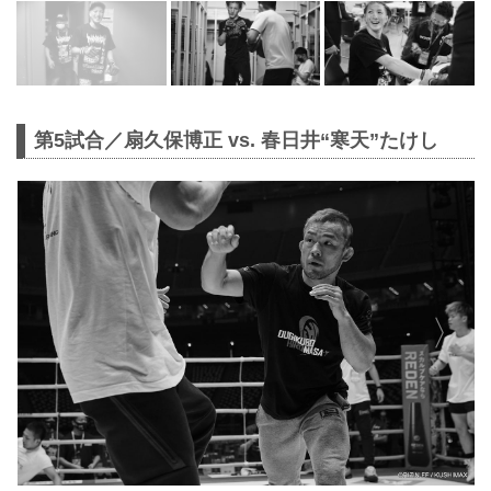
第5試合／扇久保博正 vs. 春日井“寒天”たけし