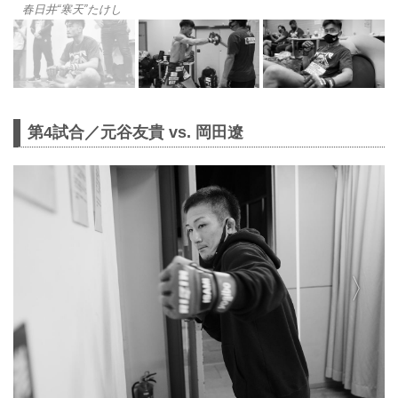
春日井“寒天”たけし
第4試合／元谷友貴 vs. 岡田遼