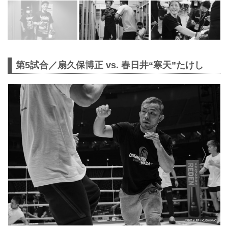
第5試合／扇久保博正 vs. 春日井“寒天”たけし