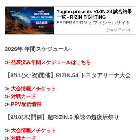
Yogibo presents RIZIN.28 試合結果
一覧 - RIZIN FIGHTING
FEDERATION オフィシャルサイト
jp.rizinff.com
第10試合／スペシャルワンマッチ 朝倉未
来 vs. クレベル・コイケ
Full Fight | 朝倉未来 vs. クレベル・コイ
2026年 年間スケジュール
ケ / Mikuru Asakura vs. Kleber Koike -
RIZIN.28
youtu.be
≫ 発表済み年間スケジュールはこちら
喧嘩道スペシャルマッチ
RIZIN MMAルール：5分 3R（66.0kg）
【8/11(火･祝)開催】RIZIN.54 トヨタアリーナ大会
※肘あり
（LOSE）朝倉未来 vs. クレベル・コイケ
≫ 大会情報／チケット
（WIN）
≫ 対戦カード
2R 1分51秒 S（テクニカルサブミッショ
ン：三角絞め）
≫ PPV配信情報
≫ 試合結果詳細
第9試合／那須川天心vs.3...
【9/10(木)開催】超RIZIN.5 浪速の超復活祭り
≫ 大会情報／チケット
≫ 対戦カード