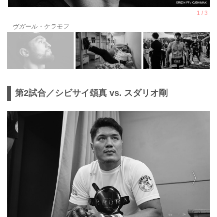
ヴガール・ケラモフ
第2試合／シビサイ頌真 vs. スダリオ剛