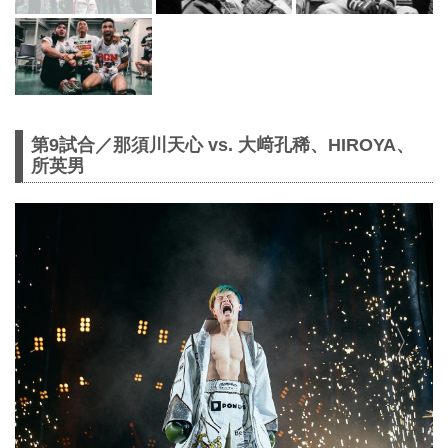
第9試合／那須川天心 vs. 大﨑孔稀、HIROYA、
所英男