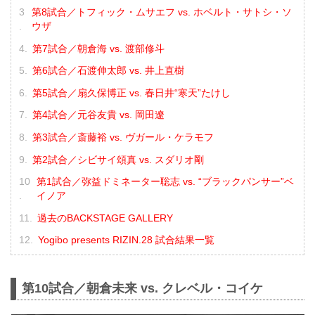
第8試合／トフィック・ムサエフ vs. ホベルト・サトシ・ソ
ウザ
第7試合／朝倉海 vs. 渡部修斗
第6試合／石渡伸太郎 vs. 井上直樹
第5試合／扇久保博正 vs. 春日井“寒天”たけし
第4試合／元谷友貴 vs. 岡田遼
第3試合／斎藤裕 vs. ヴガール・ケラモフ
第2試合／シビサイ頌真 vs. スダリオ剛
第1試合／弥益ドミネーター聡志 vs. “ブラックパンサー”ベ
イノア
過去のBACKSTAGE GALLERY
Yogibo presents RIZIN.28 試合結果一覧
第10試合／朝倉未来 vs. クレベル・コイケ