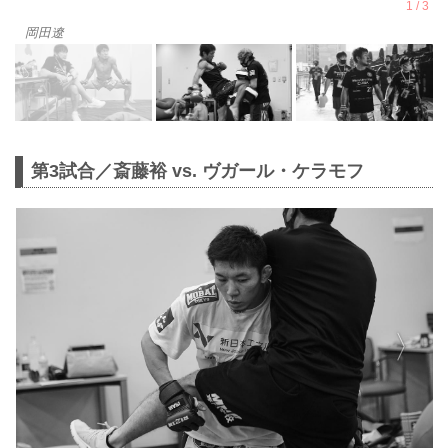
岡田遼
第3試合／斎藤裕 vs. ヴガール・ケラモフ