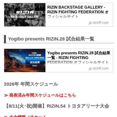
RIZIN BACKSTAGE GALLERY -
RIZIN FIGHTING FEDERATION オ
フィシャルサイト
jp.rizinff.com
戦いの裏側で選手が見せる真実の素顔。
RIZINのバックステージの模様をフォトギ
ャラリーで紹介する。
Yogibo presents RIZIN.28 試合結果一覧
Yogibo presents RIZIN.28 試合結果
一覧 - RIZIN FIGHTING
FEDERATION オフィシャルサイト
jp.rizinff.com
第10試合／スペシャルワンマッチ 朝倉未
来 vs. クレベル・コイケ
Full Fight | 朝倉未来 vs. クレベル・コイ
2026年 年間スケジュール
ケ / Mikuru Asakura vs. Kleber Koike -
RIZIN.28
youtu.be
≫ 発表済み年間スケジュールはこちら
喧嘩道スペシャルマッチ
RIZIN MMAルール：5分 3R（66.0kg）
【8/11(火･祝)開催】RIZIN.54 トヨタアリーナ大会
※肘あり
（LOSE）朝倉未来 vs. クレベル・コイケ