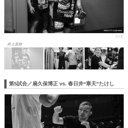
井上直樹
第5試合／扇久保博正 vs. 春日井“寒天”たけし