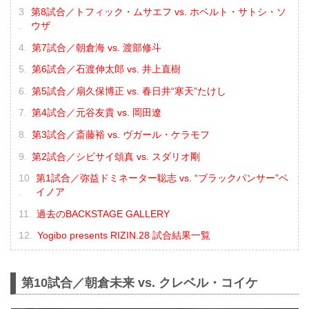
第8試合／トフィック・ムサエフ vs. ホベルト・サトシ・ソ
ウザ
第7試合／朝倉海 vs. 渡部修斗
第6試合／石渡伸太郎 vs. 井上直樹
第5試合／扇久保博正 vs. 春日井“寒天”たけし
第4試合／元谷友貴 vs. 岡田遼
第3試合／斎藤裕 vs. ヴガール・ケラモフ
第2試合／シビサイ頌真 vs. スダリオ剛
第1試合／弥益ドミネーター聡志 vs. “ブラックパンサー”ベ
イノア
過去のBACKSTAGE GALLERY
Yogibo presents RIZIN.28 試合結果一覧
第10試合／朝倉未来 vs. クレベル・コイケ