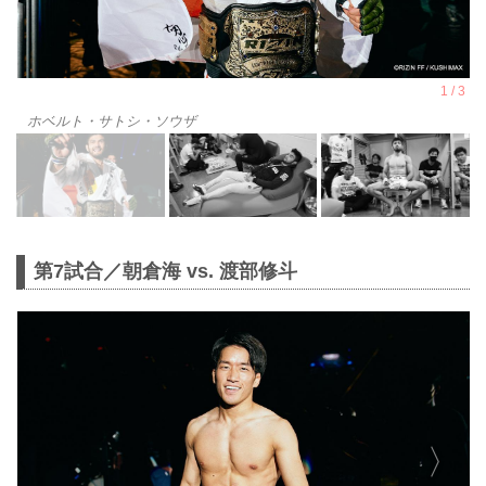
ホベルト・サトシ・ソウザ
第7試合／朝倉海 vs. 渡部修斗