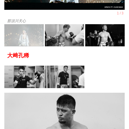
那須川天心
大﨑孔稀