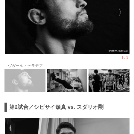
ヴガール・ケラモフ
第2試合／シビサイ頌真 vs. スダリオ剛