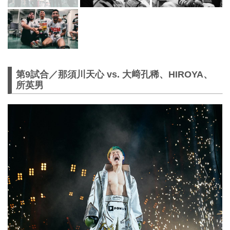
第9試合／那須川天心 vs. 大﨑孔稀、HIROYA、
所英男