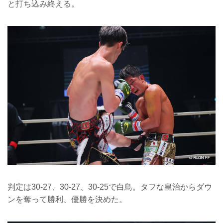
と打ち込み終える。
判定は30-27、30-27、30-25で白鳥。タフな皇治からダウ
ンを奪って勝利、優勝を決めた。