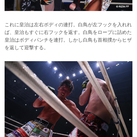
これに皇治は左右ボディの連打。白鳥が左フックを入れれ
ば、皇治もすぐに右フックを返す。白鳥をロープに詰めた
皇治はボディパンチを連打。しかし白鳥も首相撲からヒザ
を返して迎撃する。