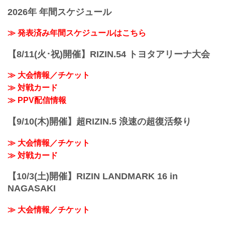
決勝戦 皇治 vs. 白鳥大珠
が続行不可能となったため試合はノーコ
2026年 年間スケジュール
Full Fight | 皇治 vs. 白鳥大珠 / Kouzi vs.
ンテスト...
Taiju Shiratori - RIZIN.29
youtu.be
≫ 発表済み年間スケジュールはこちら
RIZIN キックボクシングトーナメントル
ール：3分 3R（61.0kg）
【8/11(火･祝)開催】RIZIN.54 トヨタアリーナ大会
（LOSE）皇治 vs. 白鳥大珠（WIN）
3R 判定 （0-3）
≫ 大会情報／チケット
≫ 試合結果詳細
≫ 対戦カード
第12試合／バンタム級トーナメント 1回
戦 金太郎 v...
≫ PPV配信情報
【9/10(木)開催】超RIZIN.5 浪速の超復活祭り
≫ 大会情報／チケット
≫ 対戦カード
【10/3(土)開催】RIZIN LANDMARK 16 in
NAGASAKI
≫ 大会情報／チケット