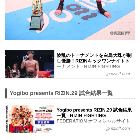
波乱のトーナメントを白鳥大珠が制
し優勝！RIZINキックワンナイトト
ーナメント - RIZIN FIGHTING
FEDERATION オフィシャルサイト
jp.rizinff.com
6月27日（日）丸善インテックアリーナ大
阪のYogibo presents RIZIN.29で行われ
た、BODYMAKER presents RIZIN KICK
Yogibo presents RIZIN.29 試合結果一覧
ワンナイトトーナメントは白鳥大珠が優
勝を果たした！
Yogibo presents RIZIN.29 試合結果
一回戦を1R KOした白鳥と、ノーコンテ
一覧 - RIZIN FIGHTING
ストから審議の上、皇治が決勝へ
FEDERATION オフィシャルサイト
RIZIN.29の第4試合と第5試合で行われた
KICK ワンナイトトーナメントだが、初め
jp.rizinff.com
第13試合／BODYMAKER presents RIZIN
に行われた皇治と梅野源治の試合は開始
KICK ワンナイトトーナメント
43秒、偶発的なバッティングにより梅野