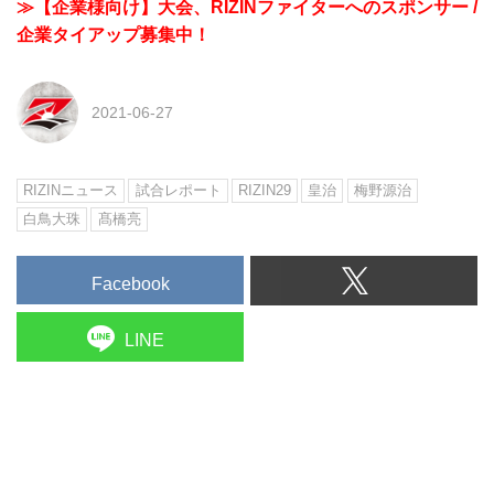
≫【企業様向け】大会、RIZINファイターへのスポンサー /
企業タイアップ募集中！
2021-06-27
RIZINニュース
試合レポート
RIZIN29
皇治
梅野源治
白鳥大珠
髙橋亮
Facebook
LINE