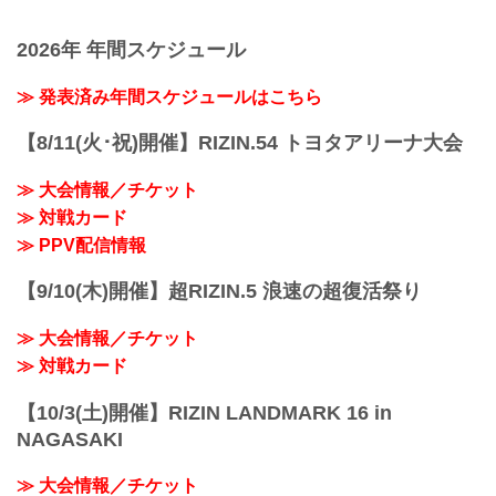
トシ・ソウザ vs. 堀江圭功
RIZIN FFオフィシャルサイトにてご案内
ライト級タイトルマッチ
します。
2026年 年間スケジュール
RIZIN MMAルール：5分 3R（71.0kg）
会場
ホベルト・サトシ・ソウザ vs. 堀江圭功
IGアリーナ（愛知国際アリーナ）
フェザー級タイトルマッチ／ラジャブア
≫ 発表済み年間スケジュールはこちら
名古屋市営地下鉄「名城公園」駅 徒歩約
リ・シェイドゥラエフ vs. ビクター・コ
0分
レスニック
【8/11(火･祝)開催】RIZIN.54 トヨタアリーナ大会
名古屋市営地下鉄「浄心」駅より徒歩約
フェザー級タイトルマッチ
18分
RIZIN MMAルール：5分3R（66.0kg）
≫ Googleマップで見る
≫ 大会情報／チケット
ラジャブアリ・シェイドゥラエフ vs. ビ
https://www.google.com/maps/embed?
≫ 対戦カード
クター・コレスニック
pb=!1m18!1m...
佐藤将光 vs. ダニー・サバテロ
≫ PPV配信情報
RIZIN MMAルール：5分3R（...
【9/10(木)開催】超RIZIN.5 浪速の超復活祭り
≫ 大会情報／チケット
≫ 対戦カード
【10/3(土)開催】RIZIN LANDMARK 16 in
NAGASAKI
≫ 大会情報／チケット