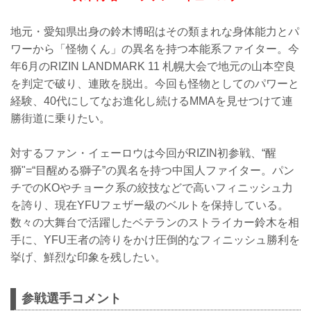
地元・愛知県出身の鈴木博昭はその類まれな身体能力とパ
ワーから「怪物くん」の異名を持つ本能系ファイター。今
年6月のRIZIN LANDMARK 11 札幌大会で地元の山本空良
を判定で破り、連敗を脱出。今回も怪物としてのパワーと
経験、40代にしてなお進化し続けるMMAを見せつけて連
勝街道に乗りたい。
対するファン・イェーロウは今回がRIZIN初参戦、“醒
獅"=“目醒める獅子”の異名を持つ中国人ファイター。パン
チでのKOやチョーク系の絞技などで高いフィニッシュ力
を誇り、現在YFUフェザー級のベルトを保持している。
数々の大舞台で活躍したベテランのストライカー鈴木を相
手に、YFU王者の誇りをかけ圧倒的なフィニッシュ勝利を
挙げ、鮮烈な印象を残したい。
参戦選手コメント