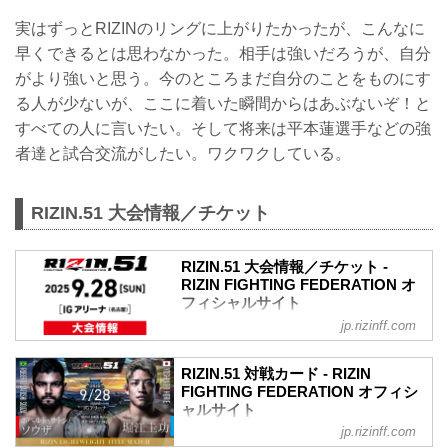
実はずっとRIZINのリングに上がりたかったが、こんなに
早くできるとは思わなかった。相手は強いだろうが、自分
がより強いと思う。今のところまだ自分のことをものにす
る人が少ないが、ここに着いた瞬間からはあぶないぞ！と
すべての人に言いたい。そして将来は平本蓮選手などの強
者達と試合交流がしたい。ワクワクしている。
RIZIN.51 大会情報／チケット
RIZIN.51 大会情報／チケット -
RIZIN FIGHTING FEDERATION オ
フィシャルサイト
jp.rizinff.com
MOVIE
- YouTube
youtu.be
RIZIN.51 対戦カード - RIZIN
RIZIN.51 大会概要
FIGHTING FEDERATION オフィシ
2025年9月28日（日）11:30開場（予定）
ャルサイト
／13:00開始（予定）
jp.rizinff.com
ライト級タイトルマッチ／ホベルト・サ
※開場・開始時間は予定です。決定次第