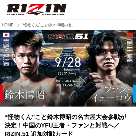
HOME
“怪物くん”こと鈴木博昭の名古屋大会参戦が決定！中国のYFU王者・ファンと対戦へ／RIZIN.51 追加対戦カード
“怪物くん”こと鈴木博昭の名古屋大会参戦が
決定！中国のYFU王者・ファンと対戦へ／
RIZIN.51 追加対戦カード