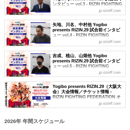
公開！
ンタビュー vol.3 - RIZIN FIGHTING
youtu.be
大会前に各選手のインタビューをチェッ
FEDERATION オフィシャルサイト
——現在の心境はいかがですか？
jp.rizinff.com
クしよう！
皇治 普通ですよ。
6月27日（日）に丸善インテックアリーナ
金太郎「相手に負ける所はない」
——対戦相手の印象はどうですか？
大阪で行われるYogibo presents RIZIN.29
Yogibo presents RIZIN.29 金太郎 試合前
矢地、川名、中村他 Yogibo
皇治 ひょっとこさんですか？今更ないで
の、マスコミ向けインタビューの内容を
presents RIZIN.29 試合前インタビ
インタビュー
すけどね、何もないですよ。後はやるだ
公開！
ュー vol.4 - RIZIN FIGHTING
youtu.be
けなんで。...
大会前に各選手のインタビューをチェッ
FEDERATION オフィシャルサイト
——現在の心境はいかがですか？
jp.rizinff.com
クしよう！
金太郎 いよいよ試合やな、というい気持
6月27日（日）に丸善インテックアリーナ
瀧澤謙太「何もさせずに勝つか、何もさ
ちです。
大阪で行われるYogibo presents RIZIN.29
せずに負けるか」
吉成、植山、山畑他 Yogibo
——対戦相手の印象はどうですか？
の、マスコミ向けインタビューの内容を
presents RIZIN.29 試合前インタビ
Yogibo presents RIZIN.29 瀧澤謙太 試合
金太郎 別に特に変わらず、あんまりこれ
公開！
ュー vol.5 - RIZIN FIGHTING
前インタビュー
と言って意識はして...
大会前に各選手のインタビューをチェッ
FEDERATION オフィシャルサイト
youtu.be
jp.rizinff.com
クしよう！
——現在の心境はいかがですか？
6月27日（日）に丸善インテックアリーナ
矢地祐介「ほぼ全て変えたので、自分自
瀧澤 やれることはやり尽くしたので、あ
大阪で行われるYogibo presents RIZIN.29
身楽しみ」
Yogibo presents RIZIN.29（大阪大
とはなるようになるかなと思って、全力
の、マスコミ向けインタビューの内容を
会）大会情報／チケット情報 -
Yogibo presents RIZIN.29 矢地祐介 試合
を尽くすまでです。
公開！
RIZIN FIGHTING FEDERATION オ
前インタビュー
——対戦相手の印象は...
大会前に各選手のインタビューをチェッ
フィシャルサイト
youtu.be
jp.rizinff.com
クしよう！
——現在の心境はいかがですか？
MOVIE
吉成名高「2Rまでに試合を終わらせた
矢地 楽しみっすね。毎回そう言っていま
【煽り映像】「RIZINバンタム級 JAPAN
い」
すが、心の底から自分自身、楽しみで
2026年 年間スケジュール
GP - 1st Round (Osaka) 」&「矢地祐介
Yogibo presents RIZIN.29 吉成名高 試合
す。半年くらい前に練習環境を新しくし
vs. 川名TENCHO雄生」- RIZIN.29
前インタビュー