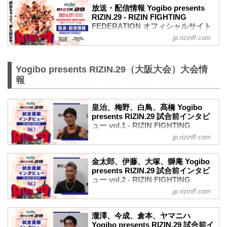
放送・配信情報 Yogibo presents
RIZIN.29 - RIZIN FIGHTING
FEDERATION オフィシャルサイト
jp.rizinff.com
6月27日（日）に丸善インテックアリーナ
大阪で行われるYogibo presents RIZIN.28
の、大会前から当日にかけて行われる放
Yogibo presents RIZIN.29（大阪大会）大会情
送・配信情報をまとめたぞ！
会場に行けない方は、Exciting RIZIN、
報
RIZIN LIVEまたはスカパー！で、激闘必
至の大阪大会をリアルタイムで視聴しよ
う！
皇治、梅野、白鳥、髙橋 Yogibo
presents RIZIN.29 試合前インタビ
放送・配信スケジュール一覧
ュー vol.1 - RIZIN FIGHTING
直前番組 放送・配信情報一覧
FEDERATION オフィシャルサイト
日付 時間 放送・配信媒体 番組名
jp.rizinff.com
6/26（土） 10:00〜11:00 RIZIN FF公式
6月27日（日）に丸善インテックアリーナ
YouTube 試合直前計量
大阪で行われるYogibo presents RIZIN.29
金太郎、伊藤、大塚、獅庵 Yogibo
19:...
の、マスコミ向けインタビューの内容を
presents RIZIN.29 試合前インタビ
公開！
ュー vol.2 - RIZIN FIGHTING
大会前に各選手のインタビューをチェッ
FEDERATION オフィシャルサイト
jp.rizinff.com
クしよう！
6月27日（日）に丸善インテックアリーナ
皇治「死ぬ気で取りに行きますよ」
大阪で行われるYogibo presents RIZIN.29
Yogibo presents RIZIN.29 皇治 試合前イ
瀧澤、今成、倉本、ヤマニハ
の、マスコミ向けインタビューの内容を
Yogibo presents RIZIN.29 試合前イ
ンタビュー