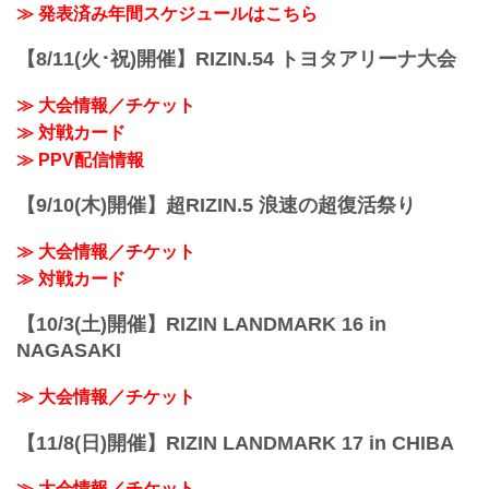
て取り組み方...
youtu.be
≫ 発表済み年間スケジュールはこちら
youtu.be
【5/12更新】開催日延期に関して
——現在の心境はいかがですか？
5月30日（日）丸善インテックアリーナ大
吉成 前回は12月のRIZINに出場して、今
【8/11(火･祝)開催】RIZIN.54 トヨタアリーナ大会
阪にて開催を予定しておりましたYogibo
回三度目で大分RIZINの雰囲気に慣れて来
presents RIZIN.29の開催日が、6月27日
て、もう3回目だしそろそろ自分の存在を
≫ 大会情報／チケット
（日）へ延期となりました。（ご購入の
も...
≫ 対戦カード
チケットは延期日程にそのままご利用に
なれます。）
≫ PPV配信情報
開催日延期に伴うチケットの払戻しに関
し...
【9/10(木)開催】超RIZIN.5 浪速の超復活祭り
≫ 大会情報／チケット
≫ 対戦カード
【10/3(土)開催】RIZIN LANDMARK 16 in
NAGASAKI
≫ 大会情報／チケット
【11/8(日)開催】RIZIN LANDMARK 17 in CHIBA
≫ 大会情報／チケット