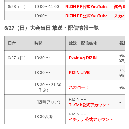
6/26（土）
10:00〜11:00
RIZIN FF公式YouTube
試合直
19:00〜
RIZIN FF公式YouTube
スカパー！
6/27（日）大会当日 放送・配信情報一覧
日付
時間
放送・配信媒体
視聴
¥5,
6/27（日）
13:30 〜
Exciting RIZIN
¥5,
¥5,
13:30 〜
RIZIN LIVE
¥5,
13:30 〜 21:30
スカパー！
¥5,5
（予定）
RIZIN FF
（随時アップ）
-
TikTok公式アカウント
RIZIN FF
13:30以降
-
イチナナ公式アカウント