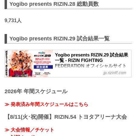
Yogibo presents RIZIN.28 総動員数
9,731人
Yogibo presents RIZIN.29 試合結果一覧
Yogibo presents RIZIN.29 試合結果
一覧 - RIZIN FIGHTING
FEDERATION オフィシャルサイト
jp.rizinff.com
第13試合／BODYMAKER presents RIZIN
KICK ワンナイトトーナメント
決勝戦 皇治 vs. 白鳥大珠
2026年 年間スケジュール
RIZIN キックボクシングトーナメントル
ール：3分 3R（61.0kg）
（LOSE）皇治 vs. 白鳥大珠（WIN）
≫ 発表済み年間スケジュールはこちら
3R 判定 （0-3）
≫ 試合結果詳細
【8/11(火･祝)開催】RIZIN.54 トヨタアリーナ大会
第12試合／バンタム級トーナメント 1回
戦 金太郎 vs. 伊藤空也
≫ 大会情報／チケット
RIZIN MMAトーナメントルール：5分