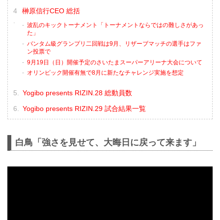
榊原信行CEO 総括
波乱のキックトーナメント「トーナメントならではの難しさがあっ
た」
バンタム級グランプリ二回戦は9月、リザーブマッチの選手はファ
ン投票で
9月19日（日）開催予定のさいたまスーパーアリーナ大会について
オリンピック開催有無で8月に新たなチャレンジ実施を想定
Yogibo presents RIZIN.28 総動員数
Yogibo presents RIZIN.29 試合結果一覧
白鳥「強さを見せて、大晦日に戻って来ます」