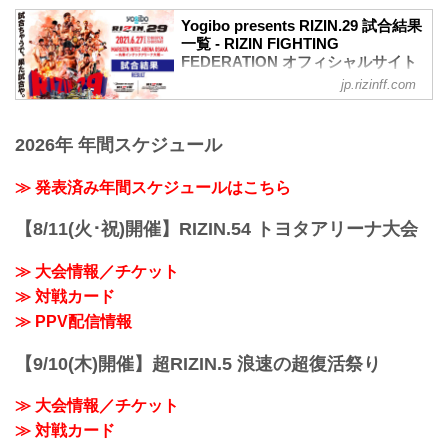
Yogibo presents RIZIN.29 試合結果
一覧 - RIZIN FIGHTING
FEDERATION オフィシャルサイト
jp.rizinff.com
第13試合／BODYMAKER presents RIZIN
KICK ワンナイトトーナメント
決勝戦 皇治 vs. 白鳥大珠
2026年 年間スケジュール
RIZIN キックボクシングトーナメントル
ール：3分 3R（61.0kg）
（LOSE）皇治 vs. 白鳥大珠（WIN）
≫ 発表済み年間スケジュールはこちら
3R 判定 （0-3）
≫ 試合結果詳細
【8/11(火･祝)開催】RIZIN.54 トヨタアリーナ大会
第12試合／バンタム級トーナメント 1回
戦 金太郎 vs. 伊藤空也
≫ 大会情報／チケット
RIZIN MMAトーナメントルール：5分
≫ 対戦カード
3R（61.0kg）
※肘あり
≫ PPV配信情報
（WIN）金太郎 vs. 伊藤空也（LOSE）
3R 判...
【9/10(木)開催】超RIZIN.5 浪速の超復活祭り
≫ 大会情報／チケット
≫ 対戦カード