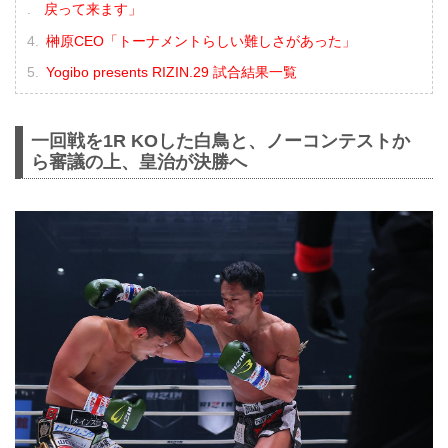
戻って来ます」
榊原CEO「トーナメントらしい難しさがあった」
Yogibo presents RIZIN.29 試合結果一覧
一回戦を1R KOした白鳥と、ノーコンテストか
ら審議の上、皇治が決勝へ