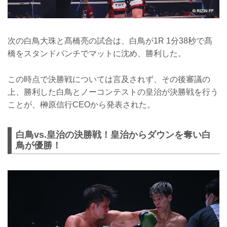
次の白鳥大珠と髙橋亮の試合は、白鳥が1R 1分38秒で髙
橋をスタンドパンチでマットに沈め、勝利した。
この時点で決勝戦については言及されず、その後審議の
上、勝利した白鳥とノーコンテストの皇治が決勝戦を行う
ことが、榊原信行CEOから発表された。
白鳥vs.皇治の決勝戦！皇治からダウンを奪い白
鳥が優勝！