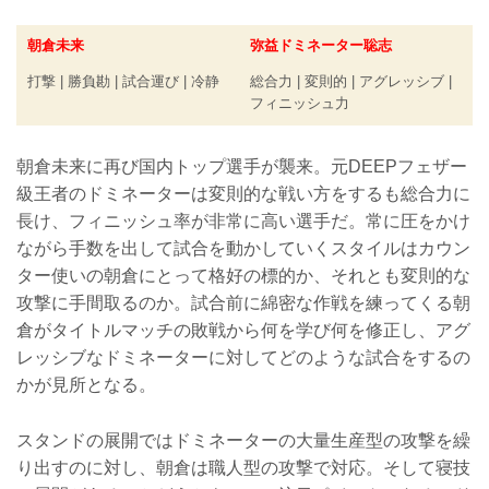
朝倉未来
弥益ドミネーター聡志
打撃 | 勝負勘 | 試合運び | 冷静
総合力 | 変則的 | アグレッシブ |
フィニッシュ力
朝倉未来に再び国内トップ選手が襲来。元DEEPフェザー
級王者のドミネーターは変則的な戦い方をするも総合力に
長け、フィニッシュ率が非常に高い選手だ。常に圧をかけ
ながら手数を出して試合を動かしていくスタイルはカウン
ター使いの朝倉にとって格好の標的か、それとも変則的な
攻撃に手間取るのか。試合前に綿密な作戦を練ってくる朝
倉がタイトルマッチの敗戦から何を学び何を修正し、アグ
レッシブなドミネーターに対してどのような試合をするの
かが見所となる。
スタンドの展開ではドミネーターの大量生産型の攻撃を繰
り出すのに対し、朝倉は職人型の攻撃で対応。そして寝技