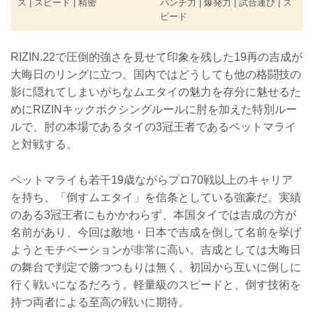
ス | スピード | 精密
パンチ力 | 爆発力 | 試合運び | ス
ピード
RIZIN.22で圧倒的強さを見せて印象を残した19再の吉成が
大晦日のリングに立つ。国内ではどうしても他の格闘技の
影に隠れてしまいがちなムエタイの魅力を存分に魅せるた
めにRIZINキックボクシングルールに肘を加えた特別ルー
ルで、肘の本場であるタイの3冠王者であるペットマライ
と対戦する。
ペットマライも若干19歳ながらプロ70戦以上のキャリア
を持ち、「倒すムエタイ」を信条としている強豪だ。実績
のある3冠王者にもかかわらず、本国タイでは吉成の方が
名前があり、今回は敵地・日本で吉成を倒して名前を挙げ
ようとモチベーションが非常に高い。吉成としては大晦日
の舞台で判定で勝つつもりは無く、初回から互いに倒しに
行く戦いになるだろう。軽量級のスピードと、倒す技術を
持つ両者による至高の戦いに期待。