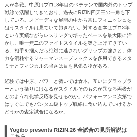
人が参戦。中原はプロ18年目のベテランで国内外のトップ
戦線で活躍してきており、過去にRIZIN四天王の一角も下
している。スピーディな展開の中から常にフィニッシュを
狙うスタイルは見ていて飽きない。対する倉本はプロ3年
という実績ながらレスリングで培ったベースを最大限に活
かし、唯一無二のファイトスタイルを築き上げてきてい
る。相手を掴んだら絶対に逃さないグリップの強さと、体
力を消耗するジャーマンスープレックスを多用できるスタ
ミナとフィジカルの強さは目を見張る物がある。
経験では中原、パワーと勢いでは倉本。互いにグラップラ
ーという括りにはなるがスタイルそのものが異なる両者が
どのような化学反応を見せるのか。パフォーマンス次第で
はすぐにでもバンタム級トップ戦線に食い込んでいけるか
どうかの査定試合になるか。
Yogibo presents RIZIN.26 全試合の見所解説は
こちら