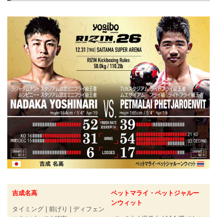
吉成名高
ペットマライ・ペットジャルー
ンウィット
タイミング | 前げり | ディフェン