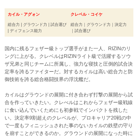
カイル・アグォン
クレベル・コイケ
総合力 | グラウンド力 | 試合運び
総合力｜グラウンド力｜決定力
| ディフェンス能力
｜試合運び
国内に残るフェザー級トップ選手がまた一人、RIZINのリ
ングに上がる。クレベルはRIZINライト級で活躍するソウ
ザ兄弟と同じチームに所属し、強力な寝技と圧倒的試合決
定率を誇るファイターだ。対するカイルは高い総合力と防
御技術を誇る総合格闘技界の浮沈艦だ。
カイルはグラウンドの展開に付き合わず打撃の展開から試
合を作っていきたい。クレべルはこれからフェザー級戦線
に食い込んでいくためにも初参戦でインパクトを残した
い。決定率9割超えのクレベルが、プロキャリア20戦の中
で一度もフィニッシュされた事のないカイルの鉄壁の守り
を崩すことができるのか。グラウンドの展開になった時に