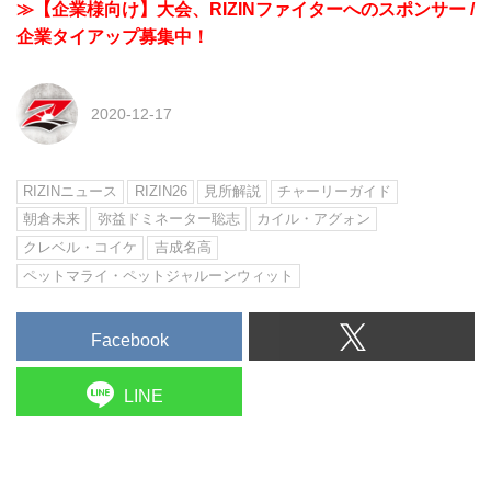
≫【企業様向け】大会、RIZINファイターへのスポンサー /
企業タイアップ募集中！
2020-12-17
RIZINニュース
RIZIN26
見所解説
チャーリーガイド
朝倉未来
弥益ドミネーター聡志
カイル・アグォン
クレベル・コイケ
吉成名高
ペットマライ・ペットジャルーンウィット
Facebook
LINE