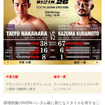
中原太陽
倉本一真
グラップリング力 | サブミッショ
フィジカル | スピード | ジャーマ
ン技術 | 独創性 | 体力
ン | パウンド
群雄割拠のRIZINバンタム級に新たなスタイルを有する二