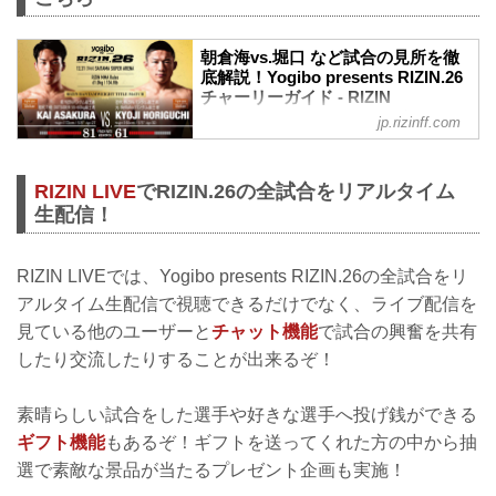
朝倉海vs.堀口 など試合の見所を徹
底解説！Yogibo presents RIZIN.26
チャーリーガイド - RIZIN
FIGHTING FEDERATION オフィシ
jp.rizinff.com
ャルサイト
12月31日（木）さいたまスーパーアリー
ナにて開催されるYogibo presents
RIZIN LIVE
でRIZIN.26の全試合をリアルタイム
RIZIN.26の見所を、RIZINマッチメイク担
生配信！
当のチャーリーが徹底解説する『チャー
リーガイド』！選手のバッグボーンやス
トロングポイントを把握すれば、試合観
RIZIN LIVEでは、Yogibo presents RIZIN.26の全試合をリ
戦がもっと楽しくなる！観戦前に是非チ
アルタイム生配信で視聴できるだけでなく、ライブ配信を
ェックしておこう！
見ている他のユーザーと
チャット機能
で試合の興奮を共有
SNSをフォローして最新のチャーリーガ
イドをチェック！
したり交流したりすることが出来るぞ！
RIZINオフィシャルSNSをフォローすると
最新のチャーリーガイドがチェックでき
素晴らしい試合をした選手や好きな選手へ投げ銭ができる
る！お見逃しなく！
※こちらのページは随時、追加更新い
ギフト機能
もあるぞ！ギフトを送ってくれた方の中から抽
た...
選で素敵な景品が当たるプレゼント企画も実施！