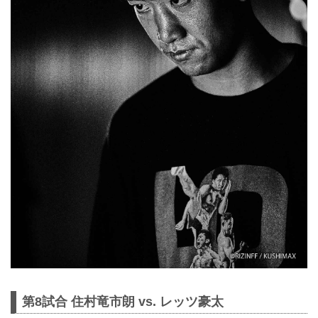
第8試合 住村竜市朗 vs. レッツ豪太