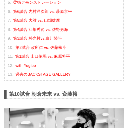
柔術デモンストレーション
第6試合 内村洋次郎 vs. 萩原京平
第5試合 大雅 vs. 山畑雄摩
第4試合 江畑秀範 vs. 佐野勇海
第3試合 朴光哲vs.白川陸斗
第2試合 政所仁 vs. 佐藤執斗
第1試合 山口侑馬 vs. 麻原将平
with Yogibo
過去のBACKSTAGE GALLERY
第10試合 朝倉未来 vs. 斎藤裕