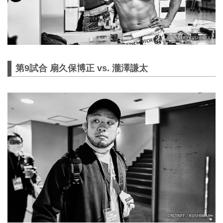
第9試合 扇久保博正 vs. 瀧澤謙太