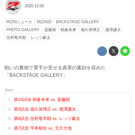
2020-12-05
RIZINニュース
RIZIN25
BACKSTAGE GALLERY
PHOTO GALLERY
斎藤裕
朝倉未来
扇久保博正
瀧澤謙太
住村竜市朗
レッツ豪太
戦いの裏側で選手が見せる真実の素顔を収めた
「BACKSTAGE GALLERY」
第10試合 朝倉未来 vs. 斎藤裕
第9試合 扇久保博正 vs. 瀧澤謙太
第8試合 住村竜市朗 vs. レッツ豪太
第7試合 竿本樹生 vs. 北方大地