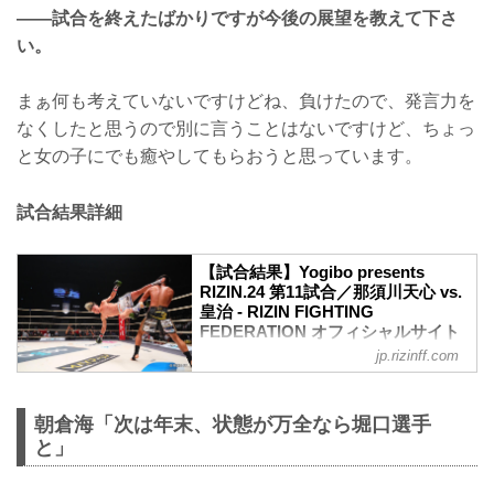
——試合を終えたばかりですが今後の展望を教えて下さ
い。
まぁ何も考えていないですけどね、負けたので、発言力を
なくしたと思うので別に言うことはないですけど、ちょっ
と女の子にでも癒やしてもらおうと思っています。
試合結果詳細
【試合結果】Yogibo presents
RIZIN.24 第11試合／那須川天心 vs.
皇治 - RIZIN FIGHTING
FEDERATION オフィシャルサイト
jp.rizinff.com
ルール
スペシャルワンマッチ
RIZIN キックボクシングルール：3分3R
朝倉海「次は年末、状態が万全なら堀口選手
試合結果
と」
（WIN）那須川天心vs.皇治（LOSE）
3R 判定 （3-0）
入場