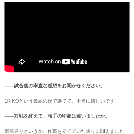
ROUND 1
那須川が左ミドルを放ってスタート。そ
して前に出てプレッシャーを掛けてい
く。左ストレートから顔へのヒザを放つ
も、これは皇治が組んで押さえる。那須
川はさらに左ストレートを飛ばし、ヒザ
で皇治を襲う。
皇治は何とか組みついて抑える。那須川
は跳びヒザ跳びヒザで皇治の目上部をカ
ット。皇治は手が出ない。那須川はワン
ツーを打ち皇治が...
——試合後の率直な感想をお聞かせください。
1R KOという最高の形で勝てて、本当に嬉しいです。
——対戦を終えて、相手の印象は違いましたか。
戦前通りというか、作戦を立てていた通りに闘えました