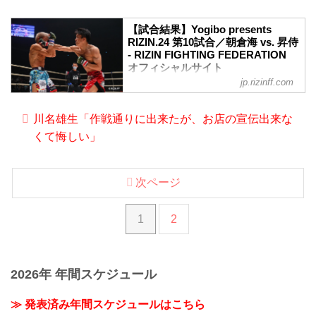
【試合結果】Yogibo presents
RIZIN.24 第10試合／朝倉海 vs. 昇侍
- RIZIN FIGHTING FEDERATION
オフィシャルサイト
jp.rizinff.com
ルール
スペシャルワンマッチ
RIZIN MMAルール：5分3R※肘あり
川名雄生「作戦通りに出来たが、お店の宣伝出来な
試合結果
くて悔しい」
（WIN）朝倉海vs.昇侍（LOSE）
1R 2分37秒 TKO（レフェリーストップ：
グラウンドキック）
入場
次ページ
ROUND 1
朝倉は左インローをオープニングヒッ
1
2
ト。その後もジャブ、左ハイと放ってヒ
ットを重ねる。同じタイミングで放たれ
た右ストレートは互いに空振りとなる
が、続けて朝倉は左フックをヒット。
2026年 年間スケジュール
ボディに前蹴りを入れ、攻撃を散らす朝
倉。しかし朝倉の右ストレートに昇侍も
すぐに右ストレートを返す。
≫ 発表済み年間スケジュールはこちら
距離を...