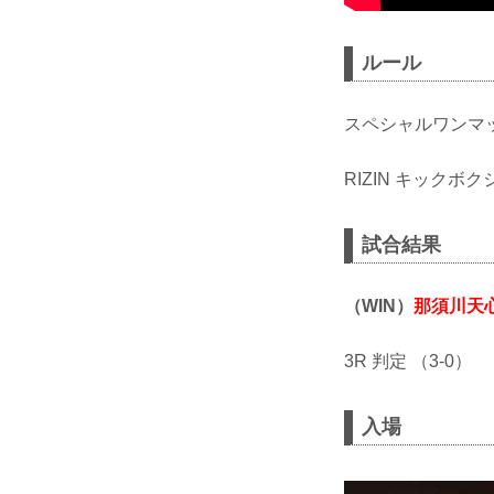
ルール
スペシャルワンマ
RIZIN キックボ
試合結果
（WIN）
那須川天
3R 判定 （3-0）
入場