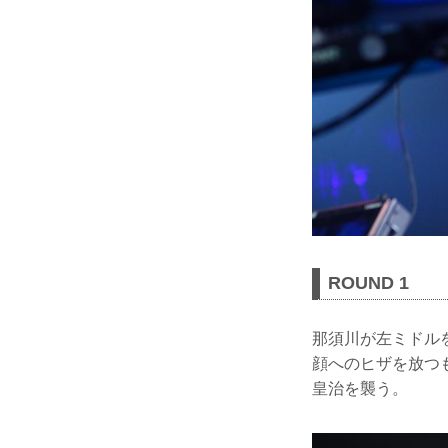
ROUND 1
那須川が左ミドル
顔へのヒザを放つ
皇治を襲う。