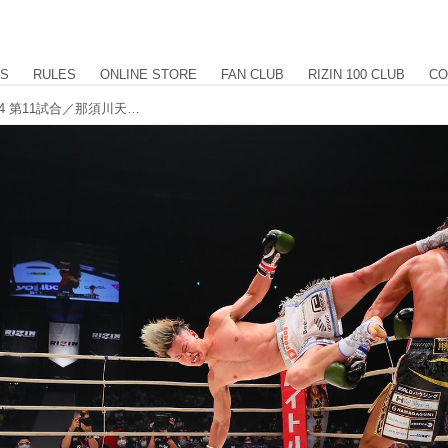
US
RULES
ONLINE STORE
FAN CLUB
RIZIN 100 CLUB
CO
【試合結果】Yogibo presents RIZIN.24 第11試合／那須川天心 vs. 皇治