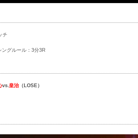
ッチ
クシングルール：3分3R
心
vs.
皇治
（LOSE）