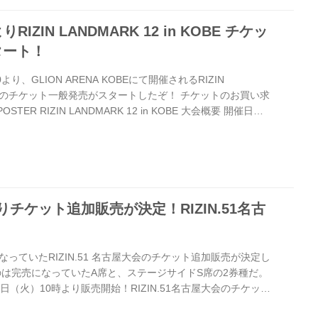
RIZIN LANDMARK 12 in KOBE チケッ
タート！
より、GLION ARENA KOBEにて開催されるRIZIN
n KOBEのチケット一般発売がスタートしたぞ！ チケットのお買い求
STER RIZIN LANDMARK 12 in KOBE 大会概要 開催日時
祝）11:00開場（予定）／13:00開始（予定） ※開場・開始時間
ZIN FFオフィシャルサイトにてご案内します。 終了予定時間
 ※試合内容、イベント進行によって終了予定時間が前後することがあ
よりチケット追加販売が決定！RIZIN.51名古
っていたRIZIN.51 名古屋大会のチケット追加販売が決定し
のは完売になっていたA席と、ステージサイドS席の2券種だ。
日（火）10時より販売開始！RIZIN.51名古屋大会のチケット
をお見逃しなく！ チケット追加販売 開始日時 2025年9月2