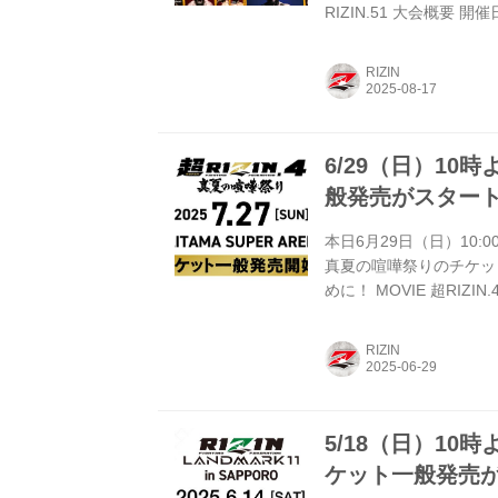
RIZIN.51 大会概要 開
（予定） ※開場・開始時
案内します。 終了予定時間
RIZIN
予定時間が前後すること
際アリーナ） 名古屋市営
6/29（日）10時
般発売がスター
本日6月29日（日）10:
真夏の喧嘩祭りのチケッ
めに！ MOVIE 超RIZ
11:00開場（予定）／
RIZIN FFオフィシャル
RIZIN
合内容、イベント進行に
ださい。 会場 さいたまス
5/18（日）10時より
ケット一般発売