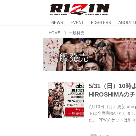
NEWS
EVENT
FIGHTERS
ABOUT 
HOME
一般発売
一般発売
5/31（日）10時よりa
HIROSHIMA
7月13日（月）更新 abc pr
トは全席完売いたしまし
た。 PPVチケットは
ご購入いただけますと幸いです。
LANDMARK 15 in HIR