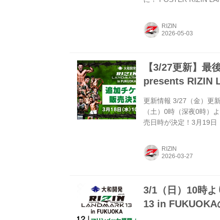
（土）13:00開場（予
第RIZIN FFオフィシ
RIZIN
町駅」東口：徒歩 約5分
マップ - ゼビオアリーナ仙
【3/27更新】
presents RIZI
更新情報 3/27（金）
（土）0時（深夜0時）よ
売日時が決定！3月19
和開発 presents RIZ
ぞ！ 今回、追加販売さ
RIZIN
ケ、ぴあは本日3月27日
（土）0時（※深夜0時）
3/1（日）10時より
13 in FUK