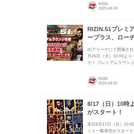
日（火）10:00〜 チケッ
RIZIN
イープラス ローソンチケット チ
11,000円 ※全席指定・消.
RIZIN.51プ
ープラス、ロー
IGアリーナにて開催され
月26日（火）10:00
ぞ！ プレミアムラウンジ
クセスが出来、お弁当・
ラス、ローチケ、ぴあの
RIZIN
席）、プレミアムラウンジ
大会概要 開催日時 2025
8/17（日）10時
がスタート！
本日8月17日（日）10:
ット一般発売がスタートし