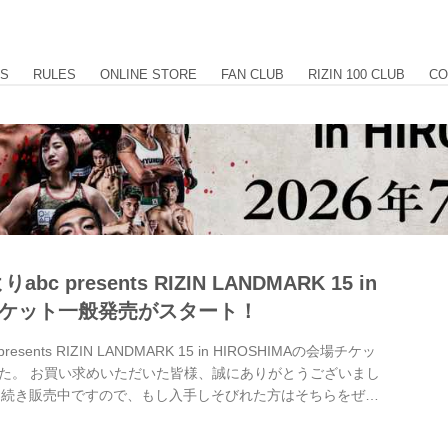
US
RULES
ONLINE STORE
FAN CLUB
RIZIN 100 CLUB
CO
bc presents RIZIN LANDMARK 15 in
のチケット一般発売がスタート！
esents RIZIN LANDMARK 15 in HIROSHIMAの会場チケッ
た。 お買い求めいただいた皆様、誠にありがとうございまし
引き続き販売中ですので、もし入手しそびれた方はそちらをぜひ
 6/12(金)からPPV販売開始！abc presents RIZIN
OSHIMA PPV配信情報 - RIZIN FIGHTING FEDERATION オフ