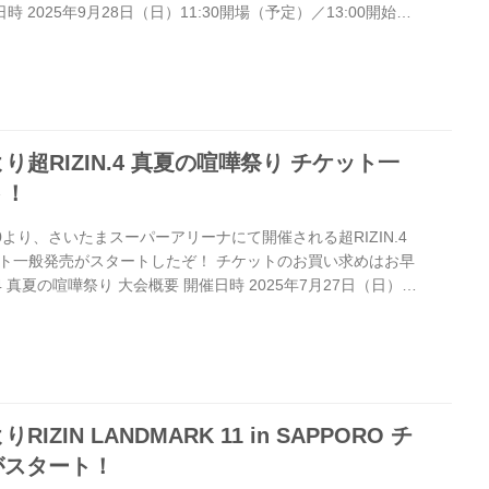
催日時 2025年9月28日（日）11:30開場（予定）／13:00開始
間は予定です。決定次第RIZIN FFオフィシャルサイトにてご
 19:00〜20:00頃 ※試合内容、イベント進行によって終了
がありますのでご了承ください。 会場 IGアリーナ（愛知国
地下鉄「名城公園」駅 徒歩約0分 名古...
より超RIZIN.4 真夏の喧嘩祭り チケット一
ト！
00より、さいたまスーパーアリーナにて開催される超RIZIN.4
ト一般発売がスタートしたぞ！ チケットのお買い求めはお早
IN.4 真夏の喧嘩祭り 大会概要 開催日時 2025年7月27日（日）
13:00開始（予定） ※開場・開始時間は予定です。決定次第
サイトにてご案内します。 終了予定時間 19:00〜20:00頃 ※試
よって終了予定時間が前後することがありますのでご了承く
ーパーアリーナ JR京浜東北線・JR上...
RIZIN LANDMARK 11 in SAPPORO チ
がスタート！