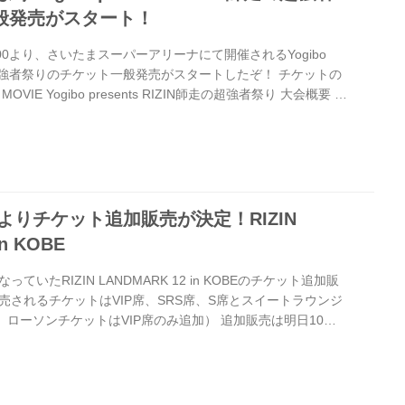
般発売がスタート！
:00より、さいたまスーパーアリーナにて開催されるYogibo
N師走の超強者祭りのチケット一般発売がスタートしたぞ！ チケットの
IE Yogibo presents RIZIN師走の超強者祭り 大会概要 開
1日（水）11:00開場（予定）／13:00開始（予定） ※開場・開始
RIZIN FFオフィシャルサイトにてご案内します。 終了予定
0頃 ※試合内容、イベント進行によって終了予定時間が前後するこ
ださい。...
0時よりチケット追加販売が決定！RIZIN
n KOBE
いたRIZIN LANDMARK 12 in KOBEのチケット追加販
売されるチケットはVIP席、SRS席、S席とスイートラウンジ
ローソンチケットはVIP席のみ追加） 追加販売は明日10月
タート！RIZIN LANDMARK 12 in KOBEのチケットを手に
GLION ARENA KOBEで生観戦しよう！ チケット追加販
0月15日（水）10:00〜 チケット追加販売 料金 ※演出プランの変
更となりました。 券...