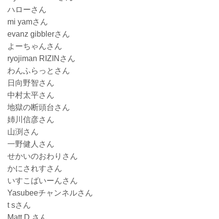
ハローさん
mi yamさん
evanz gibblerさん
よーちゃんさん
ryojiman RIZINさん
わんふらっとさん
日向野智さん
中村太平さん
地獄の断頭台さん
姉川信彦さん
山渕さん
一野健人さん
せかいのおわりさん
かにされすさん
いすこばいーんさん
Yasubeeチャンネルさん
t sさん
Matt D.さん