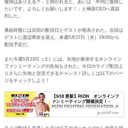
復帰はありえる？」と聞かれると、あいは「年内に復帰し
たいです。よろしくお願いします！」と榊原CEOへ直談
判した。
番組終盤には次回の配信日とゲストが発表された。次回は
ゲストに渡辺華奈を迎え、来週5月27日（水）19:00から
配信予定だ。
また今週5月23日（土）には、矢地が参加するオンライン
ファンミーティングの告知もされた。今日のライブ配信よ
りさらに矢地と交流できるチャンス！詳しくは以下のペー
ジをチェックしよう！
【5/18 更新】RIZIN オンラインフ
ァンミーティング開催決定！ -
RIZIN FIGHTING FEDERATION オ
フィシャルサイト
jp.rizinff.com
RIZINオフィシャルファンクラブ「強者ノ
巣」超強者会員様限定企画として、自宅