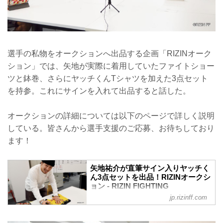
選手の私物をオークションへ出品する企画「RIZINオーク
ション」では、矢地が実際に着用していたファイトショー
ツと鉢巻、さらにヤッチくんTシャツを加えた3点セット
を持参。これにサインを入れて出品すると話した。
オークションの詳細については以下のページで詳しく説明
している。皆さんから選手支援のご応募、お待ちしており
ます！
矢地祐介が直筆サイン入りヤッチく
ん3点セットを出品！RIZINオークシ
ョン - RIZIN FIGHTING
FEDERATION オフィシャルサイト
jp.rizinff.com
活動自粛を余儀なくされている選手と、
選手をサポートしたいファンを繋ぐ新企