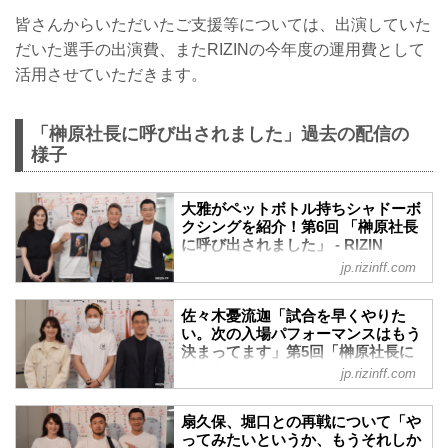
皆さんからいただいたご支援等については、出演していた
だいた選手の出演費、またRIZINの今年度の運用費として
活用させていただきます。
「榊原社長に呼び出されました」過去の配信の
様子
大雅がペットボトル持ちシャドーボ
クシングを紹介！第6回 「榊原社長
に呼び出されました」 - RIZIN
FIGHTING FEDERATION オフィシ
jp.rizinff.com
ャルサイト
本日5月13日（水）のYoutubeライブ配信
佐々木憂流迦「試合を早くやりた
「榊原社長に呼び出されました」のゲス
い。次の入場パフォーマンスはもう
トとして、RIZINファイターの大雅が登
決まってます」第5回「榊原社長に
場！
呼び出されました」 - RIZIN
jp.rizinff.com
榊原信行CEOとRIZINアンバサダーのく
FIGHTING FEDERATION オフィシ
るみに呼び込まれて大雅が登場し、ライ
ャルサイト
ブ配信がスタート。MCの2人とともに番
扇久保、堀口との再戦について「や
「榊原社長に呼び出されました」3日連続
組を盛り上げた。
ってみたいというか、もうそれしか