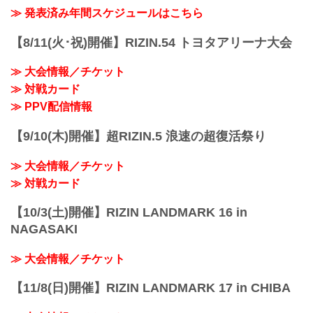
信には榊原信行CEOとRIZINアンバサダ
マネルがUFCへ行かなかったかも」と話
≫ 発表済み年間スケジュールはこちら
ーのくるみが出演。現状の状況やどんな
す場面や、中止となった4月大会について
風に過ごしているのかなどを話した。
話が及ぶと、海が「あの試合に出ておけ
【8/11(火･祝)開催】RIZIN.54 トヨタアリーナ大会
今回のライブ配信ではYoutubeの
ばよかっ...
SuperChat（スーパーチャッ
ト）/SuperStickers（スーパーステッカー
≫ 大会情報／チケット
ズ）機能を使い、視聴者からの質問やコ
≫ 対戦カード
メントを読み上げられた。
≫ PPV配信情報
「（先日のライブ会見で話された）“格闘
技の祭典”について語って欲しい」とい
う...
【9/10(木)開催】超RIZIN.5 浪速の超復活祭り
≫ 大会情報／チケット
≫ 対戦カード
【10/3(土)開催】RIZIN LANDMARK 16 in
NAGASAKI
≫ 大会情報／チケット
【11/8(日)開催】RIZIN LANDMARK 17 in CHIBA