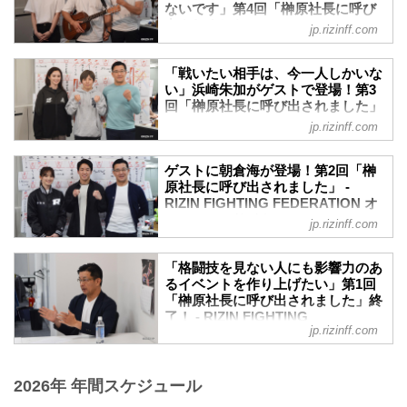
ライブ配信の最終日のゲストは“摩天楼の
ないです」第4回「榊原社長に呼び
番組冒頭、榊原CEOが「大雅って今、何
鞍馬天狗” 佐々木憂流迦が登場！
出されました」 - RIZIN FIGHTING
歳なの？」といきなり質問。「今年で24
jp.rizinff.com
榊原信行CEOとRIZINアンバサダーのく
FEDERATION オフィシャルサイト
です。デビューは高校一年生の時です」
るみに呼び込まれて登場した憂流迦は、2
と大雅が回答すると「デビューが早いか
昨夜に引き続き、都内のRIZIN事務局から
人とともに番組を盛り上げた。
「戦いたい相手は、今一人しかいな
ら格闘技界に長く居るイメージだけど、
Youtubeライブ配信が行われた「榊原社長
番組冒頭、榊原CEOから10月の試合で負
い」浜崎朱加がゲストで登場！第3
まだむちゃくちゃ若いんだな」と驚きの
に呼び出されました」。3日連続配信の2
傷した怪我の状況について尋ねられる
回「榊原社長に呼び出されました」
声を上げた。...
日目にゲストとして登場したのは、昨年
- RIZIN FIGHTING FEDERATION
と、憂流迦は「痛みはなくなっていて、
jp.rizinff.com
大晦日に元パンクラス王者・石渡伸太郎
オフィシャルサイト
骨自体もだいぶくっついています。ただ
に勝利した扇久保博正だ。
もう一度手術する予定だったが、このコ
3日連続ライブ配信が決定したYoutubeラ
吉田拓郎の「落陽」を扇久保が唄いなが
ゲストに朝倉海が登場！第2回「榊
ロナの影響で延期になった」と話した。
イブ配信番組「榊原社長に呼び出されま
らライブ配信がスタート。これには榊原
原社長に呼び出されました」 -
もう一度手術しないと完治しないという
した」が、5月6日（水・祝）RIZIN事務局
RIZIN FIGHTING FEDERATION オ
CEOも「すごいね」の一言。「落陽」を
現状をカメラの前で明...
にて行われた。
フィシャルサイト
唄いきった扇久保は「試合よりも緊張し
jp.rizinff.com
3日連続配信の初日ゲストとして、RIZIN
ました」と、はにかんで見せた。
前回好評を博したYoutubeライブ配信番組
ファイターの浜崎朱加が登場！番組冒
榊原CEOから「どんな生活を送ってる
「榊原社長に呼び出されました」が、4月
頭、榊原信行CEOとRIZINアンバサダー
「格闘技を見ない人にも影響力のあ
の？」と質問されると、扇久保は「対人
29日（水）RIZIN事務局にて行われた。
のくるみに呼び込まれて登場した浜崎
るイベントを作り上げたい」第1回
練習が出来ないので、走...
第2回となる今回は、ゲストにRIZINファ
「榊原社長に呼び出されました」終
は、2人とともに番組を盛り上げた。
イターの朝倉海が登場！榊原信行CEOと
了！ - RIZIN FIGHTING
番組冒頭、メガイベント開催について話
RIZINアンバサダーのくるみとともに番組
jp.rizinff.com
FEDERATION オフィシャルサイト
が及ぶと榊原CEOから「次の試合、いつ
を盛り上げた。
だったらやりますか？」と浜崎へ質問。
4月22日（水）、RIZIN事務局にて新企画
番組冒頭でマネル・ケイプの話題に触れ
それに対し浜崎は「正直、1ヶ月半は欲し
「榊原社長に呼び出されました」の
ると、榊原CEOが「（昨年の大晦日）あ
2026年 年間スケジュール
いですね。対人練習...
Youtubeライブ配信が行われた。ライブ配
の時に海が（マネルに）勝っていれば、