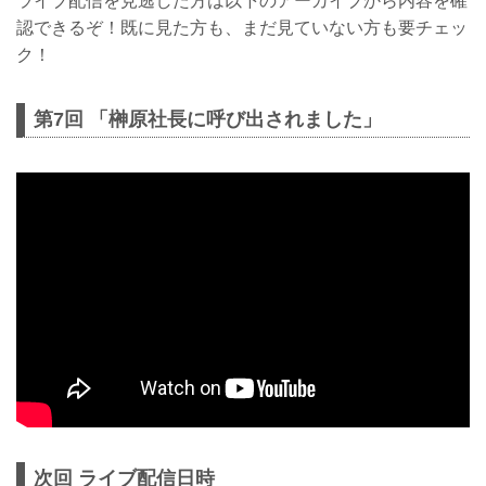
ライブ配信を見逃した方は以下のアーカイブから内容を確
にいながらRIZINファイターと交流が楽し
認できるぞ！既に見た方も、まだ見ていない方も要チェッ
めるオンラインファンミーティングが開
催されることが決定！
ク！
オンラインファンミーティングは、Web
会議サービス「ZOOM」を使用し、ゲス
トファイターの声を聞いたり、ファンの
第7回 「榊原社長に呼び出されました」
皆様のRIZIN愛を選手へ伝えたりと双方向
でコミュニケーションが取れるイベント
となる予定だ。
記念すべき第一回目は昨年末BELLATOR
JAPANで見事KO勝利した、“KRAZY
BEEのお祭り漢”矢地...
次回 ライブ配信日時