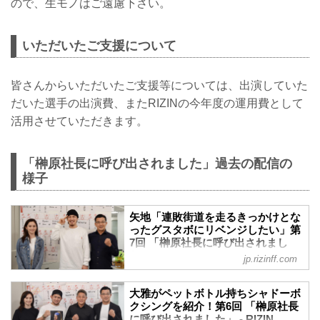
ので、生モノはご遠慮下さい。
いただいたご支援について
皆さんからいただいたご支援等については、出演していた
だいた選手の出演費、またRIZINの今年度の運用費として
活用させていただきます。
「榊原社長に呼び出されました」過去の配信の
様子
矢地「連敗街道を走るきっかけとな
ったグスタボにリベンジしたい」第
7回 「榊原社長に呼び出されまし
た」 - RIZIN FIGHTING
jp.rizinff.com
FEDERATION オフィシャルサイト
本日のYoutubeライブ配信「榊原社長に呼
大雅がペットボトル持ちシャドーボ
び出されました」に“KRAZY BEEのお祭
クシングを紹介！第6回 「榊原社長
り漢”こと矢地祐介がゲストとして登場！
に呼び出されました」 - RIZIN