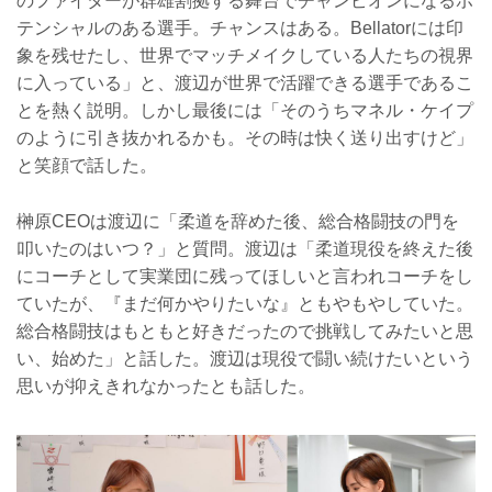
のファイターが群雄割拠する舞台でチャンピオンになるポ
テンシャルのある選手。チャンスはある。Bellatorには印
象を残せたし、世界でマッチメイクしている人たちの視界
に入っている」と、渡辺が世界で活躍できる選手であるこ
とを熱く説明。しかし最後には「そのうちマネル・ケイプ
のように引き抜かれるかも。その時は快く送り出すけど」
と笑顔で話した。
榊原CEOは渡辺に「柔道を辞めた後、総合格闘技の門を
叩いたのはいつ？」と質問。渡辺は「柔道現役を終えた後
にコーチとして実業団に残ってほしいと言われコーチをし
ていたが、『まだ何かやりたいな』ともやもやしていた。
総合格闘技はもともと好きだったので挑戦してみたいと思
い、始めた」と話した。渡辺は現役で闘い続けたいという
思いが抑えきれなかったとも話した。