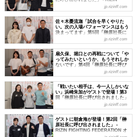
矢地への質問一発目は、榊原CEOお決ま
FIGHTING FEDERATION オフィシ
jp.rizinff.com
りの「日々、なにしてるの？」の一言か
ャルサイト
らスタート。
本日5月13日（水）のYoutubeライブ配信
矢地は「家の中で簡単な自重トレーニン
佐々木憂流迦「試合を早くやりた
「榊原社長に呼び出されました」のゲス
グなど、できる限りのことをしてます」
い。次の入場パフォーマンスはもう
トとして、RIZINファイターの大雅が登
決まってます」第5回「榊原社長に
と笑顔で話した。また「次の試合が決ま
場！
呼び出されました」 - RIZIN
っていない中でのモチベーションはどう
jp.rizinff.com
榊原信行CEOとRIZINアンバサダーのく
FIGHTING FEDERATION オフィシ
してる？」と質問されると「逆に、試合
るみに呼び込まれて大雅が登場し、ライ
ャルサイト
がない期間が今までなかったのでポジテ
ブ配信がスタート。MCの2人とともに番
扇久保、堀口との再戦について「や
ィブに捉え、この期間を自分の能力アッ
「榊原社長に呼び出されました」3日連続
組を盛り上げた。
ってみたいというか、もうそれしか
プの期間としています。モチ...
ライブ配信の最終日のゲストは“摩天楼の
ないです」第4回「榊原社長に呼び
番組冒頭、榊原CEOが「大雅って今、何
鞍馬天狗” 佐々木憂流迦が登場！
出されました」 - RIZIN FIGHTING
歳なの？」といきなり質問。「今年で24
jp.rizinff.com
榊原信行CEOとRIZINアンバサダーのく
FEDERATION オフィシャルサイト
です。デビューは高校一年生の時です」
るみに呼び込まれて登場した憂流迦は、2
と大雅が回答すると「デビューが早いか
昨夜に引き続き、都内のRIZIN事務局から
人とともに番組を盛り上げた。
「戦いたい相手は、今一人しかいな
ら格闘技界に長く居るイメージだけど、
Youtubeライブ配信が行われた「榊原社長
番組冒頭、榊原CEOから10月の試合で負
い」浜崎朱加がゲストで登場！第3
まだむちゃくちゃ若いんだな」と驚きの
に呼び出されました」。3日連続配信の2
傷した怪我の状況について尋ねられる
回「榊原社長に呼び出されました」
声を上げた。...
日目にゲストとして登場したのは、昨年
- RIZIN FIGHTING FEDERATION
と、憂流迦は「痛みはなくなっていて、
jp.rizinff.com
大晦日に元パンクラス王者・石渡伸太郎
オフィシャルサイト
骨自体もだいぶくっついています。ただ
に勝利した扇久保博正だ。
もう一度手術する予定だったが、このコ
3日連続ライブ配信が決定したYoutubeラ
吉田拓郎の「落陽」を扇久保が唄いなが
ゲストに朝倉海が登場！第2回「榊
ロナの影響で延期になった」と話した。
イブ配信番組「榊原社長に呼び出されま
らライブ配信がスタート。これには榊原
原社長に呼び出されました」 -
もう一度手術しないと完治しないという
した」が、5月6日（水・祝）RIZIN事務局
RIZIN FIGHTING FEDERATION オ
CEOも「すごいね」の一言。「落陽」を
現状をカメラの前で明...
にて行われた。
フィシャルサイト
唄いきった扇久保は「試合よりも緊張し