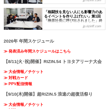
jp.rizinff.com
3日連続配信の初日ゲストとして、RIZIN
ました」と、はにかんで見せた。
前回好評を博したYoutubeライブ配信番組
ファイターの浜崎朱加が登場！番組冒
榊原CEOから「どんな生活を送ってる
「榊原社長に呼び出されました」が、4月
頭、榊原信行CEOとRIZINアンバサダー
「格闘技を見ない人にも影響力のあ
の？」と質問されると、扇久保は「対人
29日（水）RIZIN事務局にて行われた。
のくるみに呼び込まれて登場した浜崎
るイベントを作り上げたい」第1回
練習が出来ないので、走...
第2回となる今回は、ゲストにRIZINファ
「榊原社長に呼び出されました」終
は、2人とともに番組を盛り上げた。
イターの朝倉海が登場！榊原信行CEOと
了！ - RIZIN FIGHTING
番組冒頭、メガイベント開催について話
jp.rizinff.com
RIZINアンバサダーのくるみとともに番組
FEDERATION オフィシャルサイト
が及ぶと榊原CEOから「次の試合、いつ
を盛り上げた。
だったらやりますか？」と浜崎へ質問。
4月22日（水）、RIZIN事務局にて新企画
番組冒頭でマネル・ケイプの話題に触れ
それに対し浜崎は「正直、1ヶ月半は欲し
「榊原社長に呼び出されました」の
2026年 年間スケジュール
ると、榊原CEOが「（昨年の大晦日）あ
いですね。対人練習...
Youtubeライブ配信が行われた。ライブ配
の時に海が（マネルに）勝っていれば、
信には榊原信行CEOとRIZINアンバサダ
≫ 発表済み年間スケジュールはこちら
マネルがUFCへ行かなかったかも」と話
ーのくるみが出演。現状の状況やどんな
す場面や、中止となった4月大会について
風に過ごしているのかなどを話した。
話が及ぶと、海が「あの試合に出ておけ
【8/11(火･祝)開催】RIZIN.54 トヨタアリーナ大会
今回のライブ配信ではYoutubeの
ばよかっ...
SuperChat（スーパーチャッ
≫ 大会情報／チケット
ト）/SuperStickers（スーパーステッカー
ズ）機能を使い、視聴者からの質問やコ
≫ 対戦カード
メントを読み上げられた。
≫ PPV配信情報
「（先日のライブ会見で話された）“格闘
技の祭典”について語って欲しい」とい
【9/10(木)開催】超RIZIN.5 浪速の超復活祭り
う...
≫ 大会情報／チケット