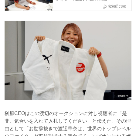
FEDERATION オフィシャルサイト
jp.rizinff.com
活動自粛を余儀なくされている選手と、
選手をサポートしたいファンを繋ぐ企画
「RIZINオークション」。「榊原社長に呼
び出されました」にゲスト出演したRIZIN
ファイターが持参した私物をオークショ
ンに出品。落札金額は全額、出品した選
手へ渡される。
榊原CEOはこの渡辺のオークションに対し視聴者に「是
非、気合いを入れて入札してください」と伝えた。その理
由として「お世辞抜きで渡辺華奈は、世界のトップレベル