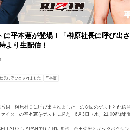
トに平本蓮が登場！「榊原社長に呼び出
21時より生配信！
1
社長に呼び出されました
平本蓮
ブ配信番組「榊原社長に呼び出されました」の次回のゲストと配信
Nファイターの
平本蓮
をゲストに迎え、6月3日（水）21:00配信
ELLATOR JAPANでRIZIN初参戦、芦田崇宏とキックボク