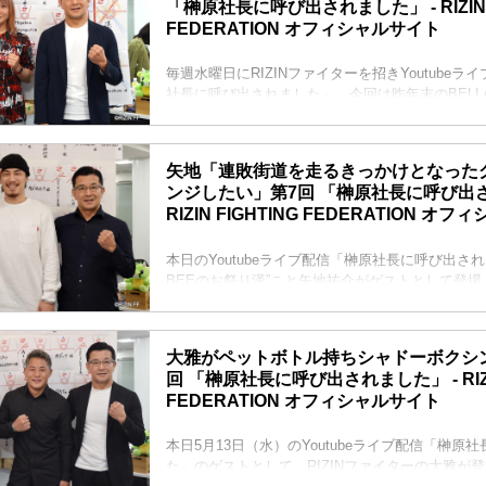
「榊原社長に呼び出されました」 - RIZIN F
FEDERATION オフィシャルサイト
毎週水曜日にRIZINファイターを招きYoutube
社長に呼び出されました」。今回は昨年末のBELLAT
なTKO勝利を収めた渡辺華奈がゲストとして登場
MCの榊原CEOとくるみに呼ばれ渡辺が登場すると
まりの「どんなモチベーションで、日々、なにし
矢地「連敗街道を走るきっかけとなった
らトークがスタートした。
ンジしたい」第7回 「榊原社長に呼び出さ
渡辺はモチベーションについて「自分の中でモチ
RIZIN FIGHTING FEDERATION オ
念がないので、試合があってもなくてもあまり上
してます」と答え...
本日のYoutubeライブ配信「榊原社長に呼び出され
BEEのお祭り漢”こと矢地祐介がゲストとして登場
矢地への質問一発目は、榊原CEOお決まりの「日
の？」の一言からスタート。
矢地は「家の中で簡単な自重トレーニングなど、
大雅がペットボトル持ちシャドーボクシ
してます」と笑顔で話した。また「次の試合が決
回 「榊原社長に呼び出されました」 - RIZIN
モチベーションはどうしてる？」と質問されると
FEDERATION オフィシャルサイト
期間が今までなかったのでポジティブに捉え、こ
アップの期間としています。モチ...
本日5月13日（水）のYoutubeライブ配信「榊原
た」のゲストとして、RIZINファイターの大雅が