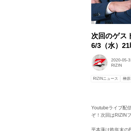
次回のゲス
6/3（水）
2020-05-3
RIZIN
RIZINニュース
榊原
Youtubeライ
ぞ！次回はRIZI
平本蓮は昨年末のB