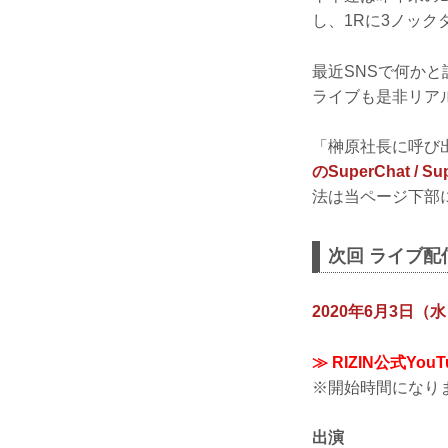
し、1Rに3ノッ
最近SNSで何かと
ライブも是非リア
「榊原社長に呼び出
のSuperChat / 
法は当ページ下部
次回 ライブ配
2020年6月3日（
≫ RIZIN公式Yo
※開始時間になり
出演