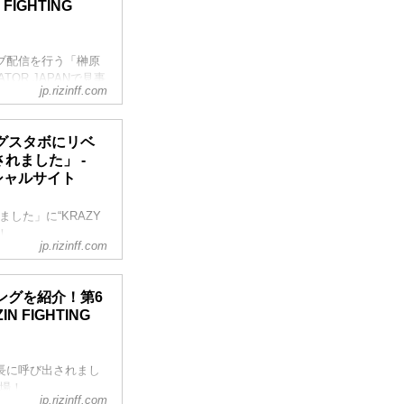
IGHTING
ライブ配信を行う「榊原
OR JAPANで見事
jp.rizinff.com
！
、榊原CEOからお決
てるの？」の質問か
グスタボにリベ
れました」 -
ベーションという概
フィシャルサイト
下なく、淡々と生活
ました」に“KRAZY
！
jp.rizinff.com
々、なにしてる
できる限りのことを
ングを紹介！第6
まっていない中での
 FIGHTING
「逆に、試合がない
の期間を自分の能力
社長に呼び出されまし
登場！
jp.rizinff.com