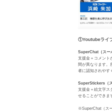
①Youtubeライブ
SuperChat（
支援金＋コメント
間が異なります。
者に認知されやす
SuperSticke
支援金＋絵文字ス
せることができま
※SuperChat