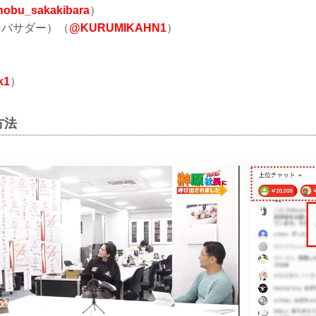
obu_sakakibara
）
アンバサダー）（
@KURUMIKAHN1
）
k1
）
方法