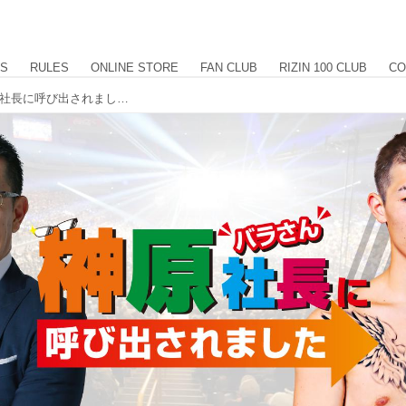
US
RULES
ONLINE STORE
FAN CLUB
RIZIN 100 CLUB
CO
次回のゲストに平本蓮が登場！「榊原社長に呼び出されました」6/3（水）21時より生配信！