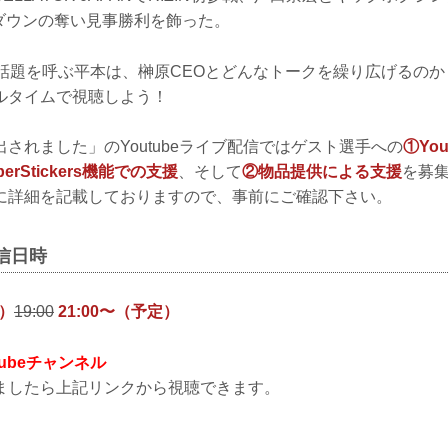
クダウンの奪い見事勝利を飾った。
話題を呼ぶ平本は、榊原CEOとどんなトークを繰り広げるのか？！
ルタイムで視聴しよう！
されました」のYoutubeライブ配信ではゲスト選手への
①Yo
SuperStickers機能での支援
、そして
②物品提供による支援
を募
に詳細を記載しておりますので、事前にご確認下さい。
信日時
水）
19:00
21:00〜（予定）
uTubeチャンネル
ましたら上記リンクから視聴できます。