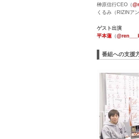
榊原信行CEO（
@n
くるみ（RIZIN
ゲスト出演
平本蓮
（
@ren___
番組への支援