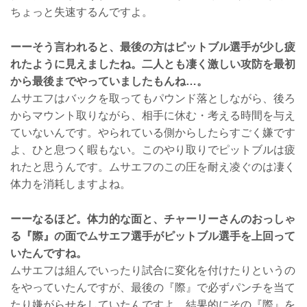
ちょっと失速するんですよ。
ーーそう言われると、最後の方はピットブル選手が少し疲
れたように見えましたね。二人とも凄く激しい攻防を最初
から最後までやっていましたもんね…。
ムサエフはバックを取ってもパウンド落としながら、後ろ
からマウント取りながら、相手に休む・考える時間を与え
ていないんです。やられている側からしたらすごく嫌です
よ、ひと息つく暇もない。このやり取りでピットブルは疲
れたと思うんです。ムサエフのこの圧を耐え凌ぐのは凄く
体力を消耗しますよね。
ーーなるほど。体力的な面と、チャーリーさんのおっしゃ
る『際』の面でムサエフ選手がピットブル選手を上回って
いたんですね。
ムサエフは組んでいったり試合に変化を付けたりというの
をやっていたんですが、最後の『際』で必ずパンチを当て
たり嫌がらせをしていたんですよ。結果的にその『際』を