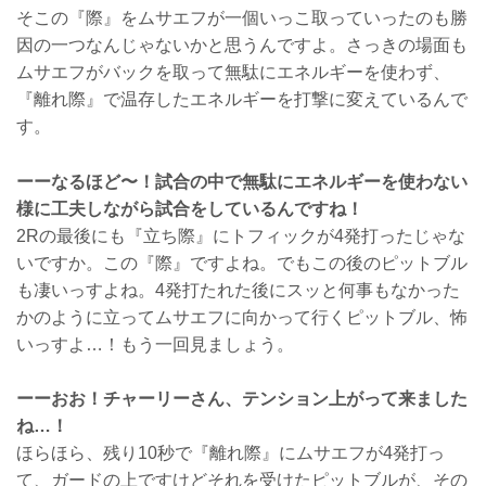
そこの『際』をムサエフが一個いっこ取っていったのも勝
因の一つなんじゃないかと思うんですよ。さっきの場面も
ムサエフがバックを取って無駄にエネルギーを使わず、
『離れ際』で温存したエネルギーを打撃に変えているんで
す。
ーーなるほど〜！試合の中で無駄にエネルギーを使わない
様に工夫しながら試合をしているんですね！
2Rの最後にも『立ち際』にトフィックが4発打ったじゃな
いですか。この『際』ですよね。でもこの後のピットブル
も凄いっすよね。4発打たれた後にスッと何事もなかった
かのように立ってムサエフに向かって行くピットブル、怖
いっすよ…！もう一回見ましょう。
ーーおお！チャーリーさん、テンション上がって来ました
ね…！
ほらほら、残り10秒で『離れ際』にムサエフが4発打っ
て、ガードの上ですけどそれを受けたピットブルが、その