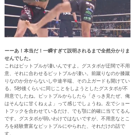
ーーあ！本当だ！一瞬すぎて説明されるまで全然分かりま
せんでした。
これはピットブルが凄いんですよ。グスタボが迂闊で不用
意、それに合わせるピットブルが凄い。前蹴りなのか膝蹴
りなのか分からないし中途半端、その上ガードも開けてい
る。5秒後くらいに同じことをしようとしたグスタボが不
用意でしたね。ピットブルからしたら「さっき見たぜ、俺
はそんなに甘くねぇよ」って感じでしょうね。左でショー
トフックを合わせているだけ、でも顎に的確に当ててるん
です。グスタボが弱いわけではないですが、不用意なとこ
ろを経験豊富なピットブルにやられた、それだけの話で
す。