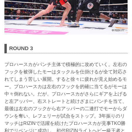
ROUND 3
プロハースカがパンチ主体で積極的に攻めていく。左右の
フックを被弾したモーはタックルを仕掛けるが全て対応さ
れてしまう苦しい展開。すると徐々に疲れが見え始めるモ
ー。プロハースカは左右のフックを的確に当てるがモーは
中々倒れない。だが、プロハースカがさらにギアを上げる
と左アッパー、右ストレートと続けざまにパンチを当て、
最後は左右のフックから右アッパーの二連打でモーからダ
ウンを奪い、レフェリーが試合をストップ。3年振りのリ
マッチはRIZINで活躍を続けたプロハースカが見事TKO勝
利でリベンジに成功し、初代RIZINライトヘビー級王者と