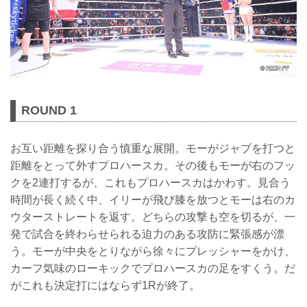
ROUND 1
お互い距離を探り合う慎重な展開。モーがジャブを打つと
距離をとって外すプロハースカ。その後もモーが右のフッ
クを2連打するが、これもプロハースカはかわす。見合う
時間が長く続く中、イリーが飛び膝を放つとモーは右のカ
ウターストレートを返す。どちらの攻撃も空を切るが、一
発で試合を終わらせられる迫力のある攻防に緊張感が漂
う。モーが中央をとりながら徐々にプレッシャーをかけ、
カーフ気味のローキックでプロハースカの足をすくう。だ
がこれも決定打にはならず1Rが終了。