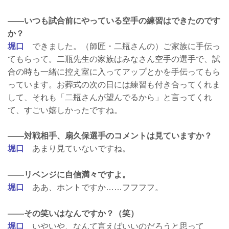
——いつも試合前にやっている空手の練習はできたのです
か？
堀口
できました。（師匠・二瓶さんの）ご家族に手伝っ
てもらって。二瓶先生の家族はみなさん空手の選手で、試
合の時も一緒に控え室に入ってアップとかを手伝ってもら
っています。お葬式の次の日には練習も付き合ってくれま
して、それも「二瓶さんが望んでるから」と言ってくれ
て、すごい嬉しかったですね。
——対戦相手、扇久保選手のコメントは見ていますか？
堀口
あまり見ていないですね。
——リベンジに自信満々ですよ。
堀口
ああ、ホントですか……フフフフ。
——その笑いはなんですか？（笑）
堀口
いやいや、なんて言えばいいのだろうと思って