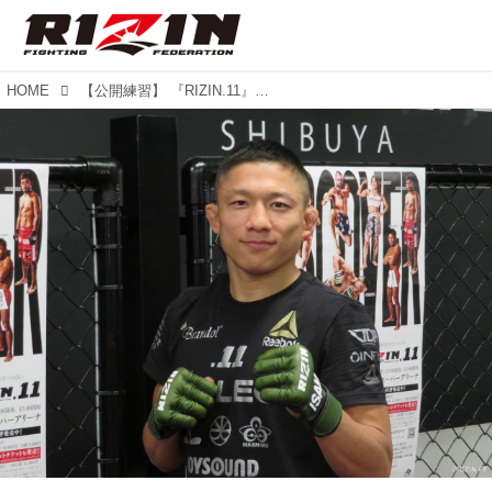
HOME
【公開練習】 『RIZIN.11』堀口恭司が公開練習！！