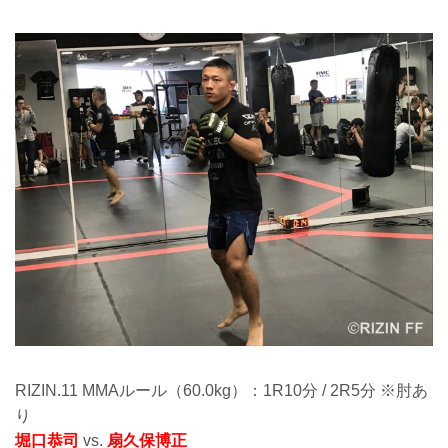
RIZIN.11 MMAルール（60.0kg）：1R10分 / 2R5分 ※肘あ
り
堀口恭司
vs.
扇久保博正