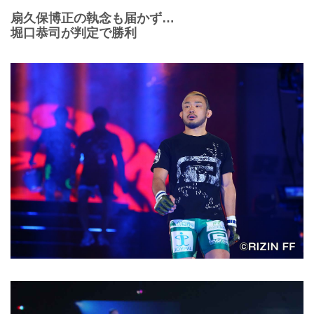
扇久保博正の執念も届かず…
堀口恭司が判定で勝利