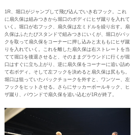
1R、堀口がジャンプして飛び込んでいき右フック。これ
に扇久保は組みつきから堀口のボディにヒザ蹴りを入れて
いく。堀口が右フック、扇久保は左ミドルを繰り出す。扇
久保はふたたびスタンドで組みつきにいくが、堀口がバッ
クを取って扇久保をコーナーに押し込みと太ももにヒザ蹴
りを入れていく。これを離した扇久保は右ストレートを当
てて堀口を後退させると、そのままグラウンドに行くが堀
口はすぐに立ち上がり、逆に扇久保をコーナーに追い詰め
て右ボディ。そして左フックを決めると扇久保は尻もち。
堀口は狙っていたバックチョークを外すと、ワンツー、左
フックをヒットさせる。さらにサッカーボールキック、ヒ
ザ蹴り、パウンドで扇久保を追い込むが1Rが終了。