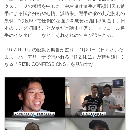
クステージの模様を中心に、中村優作選手と那須川天心選
手による試合分析や心情、浜崎朱加選手の涙の判定勝利の
裏側、“秒殺KO”で圧倒的な強さを魅せた堀口恭司選手、日
本のリングで闘うことが夢だと話すイアン・マッコール選
手のインタビューなど、それぞれの告白が語られる。
『RIZIN.10』の感動と興奮が甦り、7月29日（日）さいた
まスーパーアリーナで行われる『RIZIN.11』が待ち遠しく
なる「RIZIN CONFESSIONS」を見逃すな！