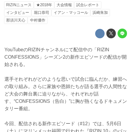
RIZINニュース
★2018年
大会情報
試合レポート
インタビュー
堀口恭司
イアン・マッコール
浜崎朱加
那須川天心
中村優作
YouTubeのRIZINチャンネルにて配信中の「RIZIN
CONFESSIONS」シーズン2の新作エピソードの配信が開
始される。
選手それぞれがどのような思いで試合に臨んだか、練習へ
の取り組み。さらに家族や恩師たちが語る選手の人間性な
ど大会の舞台裏に迫りながら、それぞれが話
す、“CONFESSIONS（告白）”に胸が熱くなるドキュメン
タリー番組。
今回、配信される新作エピソード（#12）では、5月6日
（土）にマリンメッセ福岡で行われた『RIZIN.10』のバッ