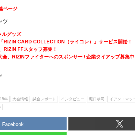
関連ページ
ンツ
シャルグッズ
RIZIN CARD COLLECTION（ライコレ）」サービス開始！
RIZIN FFスタッフ募集！
会、RIZINファイターへのスポンサー / 企業タイアップ募集中
9
18年
大会情報
試合レポート
インタビュー
堀口恭司
イアン・マッ
作
Facebook