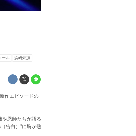
コール
浜崎朱加
ン2の新作エピソードの
族や恩師たちが語る
S（告白）”に胸が熱