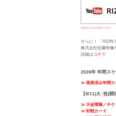
www.youtube.com
さらに！ 「RIZI
株式会社佐藤映像
詳細は
コチラ
2026年 年間ス
≫ 発表済み年間
【8/11(火･祝)
≫ 大会情報／チケ
≫ 対戦カード