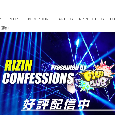
US
RULES
ONLINE STORE
FAN CLUB
RIZIN 100 CLUB
CO
配信開始！