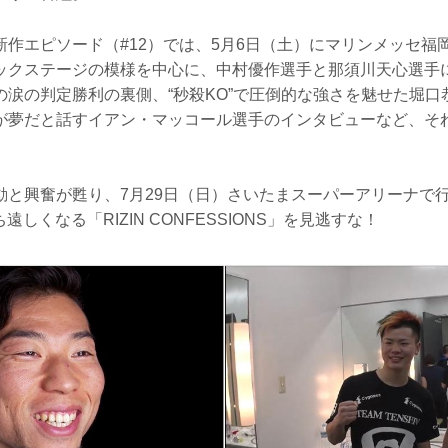
新作エピソード（#12）では、5月6日（土）にマリンメッセ福
』のバックステージの模様を中心に、中村優作選手と那須川天心選
の涙の判定勝利の裏側、“秒殺KO”で圧倒的な強さを魅せた堀口
が夢だと話すイアン・マッコール選手のインタビューなど、そ
』の感動と興奮が甦り、7月29日（日）さいたまスーパーアリーナで
待ち遠しくなる「RIZIN CONFESSIONS」を見逃すな！