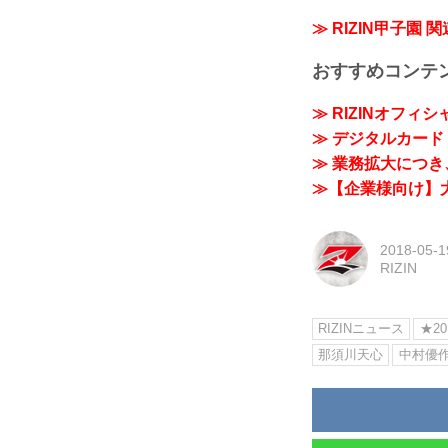
≫ RIZIN甲子園 
おすすめコンテ
≫ RIZINオフィ
≫ デジタルカード「
≫ 業務拡大につき、
≫【企業様向け】大
2018-05-1
RIZIN
RIZINニュース
★20
那須川天心
中村優