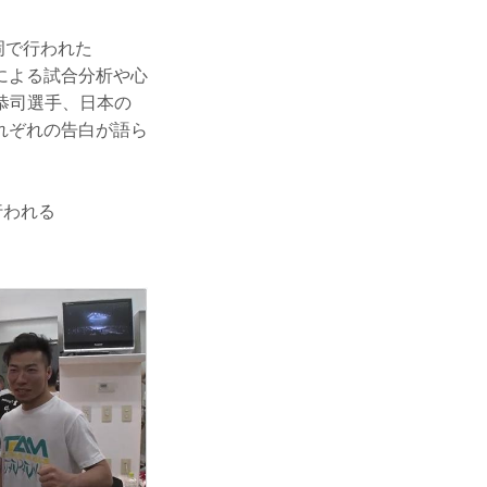
岡で行われた
手による試合分析や心
恭司選手、日本の
れぞれの告白が語ら
行われる