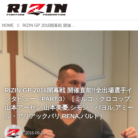
HOME
RIZIN GP 2016開幕戦 開催直前‼︎全出場選手インタビュー〈PART.3〉［ミルコ・クロコップ,山本アーセン,山本美憂,シモン・バヨル,アミール・アリアックバリ,RENA,バルト］
RIZIN GP 2016開幕戦 開催直前‼︎全出場選手イ
ンタビュー〈PART.3〉［ミルコ・クロコップ,
山本アーセン,山本美憂,シモン・バヨル,アミー
ル・アリアックバリ,RENA,バルト］
2016-09-24