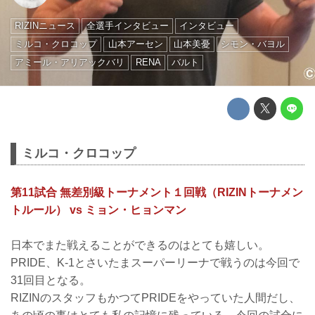
RIZINニュース
全選手インタビュー
インタビュー
ミルコ・クロコップ
山本アーセン
山本美憂
シモン・バヨル
アミール・アリアックバリ
RENA
バルト
ミルコ・クロコップ
第11試合 無差別級トーナメント１回戦（RIZINトーナメン
トルール） vs ミョン・ヒョンマン
日本でまた戦えることができるのはとても嬉しい。
PRIDE、K-1とさいたまスーパーリーナで戦うのは今回で
31回目となる。
RIZINのスタッフもかつてPRIDEをやっていた人間だし、