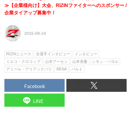
≫【企業様向け】大会、RIZINファイターへのスポンサー /
企業タイアップ募集中！
2016-09-24
RIZINニュース
全選手インタビュー
インタビュー
ミルコ・クロコップ
山本アーセン
山本美憂
シモン・バヨル
アミール・アリアックバリ
RENA
バルト
Facebook
LINE