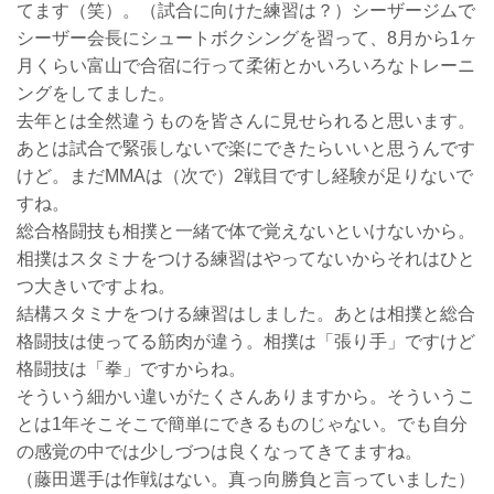
てます（笑）。（試合に向けた練習は？）シーザージムで
シーザー会長にシュートボクシングを習って、8月から1ヶ
月くらい富山で合宿に行って柔術とかいろいろなトレーニ
ングをしてました。
去年とは全然違うものを皆さんに見せられると思います。
あとは試合で緊張しないで楽にできたらいいと思うんです
けど。まだMMAは（次で）2戦目ですし経験が足りないで
すね。
総合格闘技も相撲と一緒で体で覚えないといけないから。
相撲はスタミナをつける練習はやってないからそれはひと
つ大きいですよね。
結構スタミナをつける練習はしました。あとは相撲と総合
格闘技は使ってる筋肉が違う。相撲は「張り手」ですけど
格闘技は「拳」ですからね。
そういう細かい違いがたくさんありますから。そういうこ
とは1年そこそこで簡単にできるものじゃない。でも自分
の感覚の中では少しづつは良くなってきてますね。
（藤田選手は作戦はない。真っ向勝負と言っていました）