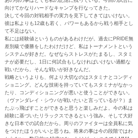
あの頃の事はとても私の記憶に残っている。今回の試合に
向けてかなりハードなキャンプを行なってきた。
決して今回の対戦相手の実力を見下してきてはいけない。
彼は私よりも12歳も若く、パワーもあるから戦う相手とし
て不足はない。
私には経験値というものがあるわけだが。過去にPRIDE無
差別級で優勝をしたわけだけど、私はトーナメントという
システムが好きだ。なぜならストレスがたまるし、スタミ
ナが必要だし、1日に何試合もしなければいけない過酷な
戦いだから。そんな戦いが好きなんだ。
戦略というよりも、何より大切なのはスタミナとコンディ
ショニング。どんな技術を持っていてもスタミナがなかっ
たり、コンディショニングが悪いと使うことができない。
（ヴァンダレイ・シウバが戦いたいと言っているが？）ま
たぶっ飛ばすことができると思うと楽しみだよ。今の私は
経験に基づいたリラックスできるという強み、そして大好
きな日本での試合だから。周りのファイターは全員私に気
をつけたほうがいいと思うね。将来の事は今の段階ではわ