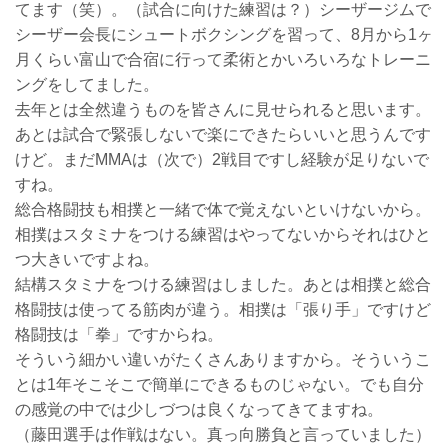
てます（笑）。（試合に向けた練習は？）シーザージムで
シーザー会長にシュートボクシングを習って、8月から1ヶ
月くらい富山で合宿に行って柔術とかいろいろなトレーニ
ングをしてました。
去年とは全然違うものを皆さんに見せられると思います。
あとは試合で緊張しないで楽にできたらいいと思うんです
けど。まだMMAは（次で）2戦目ですし経験が足りないで
すね。
総合格闘技も相撲と一緒で体で覚えないといけないから。
相撲はスタミナをつける練習はやってないからそれはひと
つ大きいですよね。
結構スタミナをつける練習はしました。あとは相撲と総合
格闘技は使ってる筋肉が違う。相撲は「張り手」ですけど
格闘技は「拳」ですからね。
そういう細かい違いがたくさんありますから。そういうこ
とは1年そこそこで簡単にできるものじゃない。でも自分
の感覚の中では少しづつは良くなってきてますね。
（藤田選手は作戦はない。真っ向勝負と言っていました）