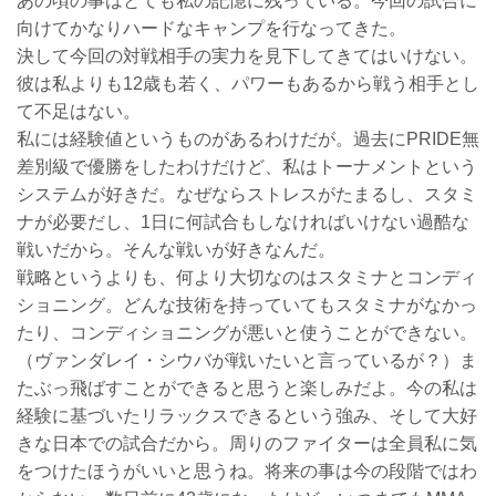
あの頃の事はとても私の記憶に残っている。今回の試合に
向けてかなりハードなキャンプを行なってきた。
決して今回の対戦相手の実力を見下してきてはいけない。
彼は私よりも12歳も若く、パワーもあるから戦う相手とし
て不足はない。
私には経験値というものがあるわけだが。過去にPRIDE無
差別級で優勝をしたわけだけど、私はトーナメントという
システムが好きだ。なぜならストレスがたまるし、スタミ
ナが必要だし、1日に何試合もしなければいけない過酷な
戦いだから。そんな戦いが好きなんだ。
戦略というよりも、何より大切なのはスタミナとコンディ
ショニング。どんな技術を持っていてもスタミナがなかっ
たり、コンディショニングが悪いと使うことができない。
（ヴァンダレイ・シウバが戦いたいと言っているが？）ま
たぶっ飛ばすことができると思うと楽しみだよ。今の私は
経験に基づいたリラックスできるという強み、そして大好
きな日本での試合だから。周りのファイターは全員私に気
をつけたほうがいいと思うね。将来の事は今の段階ではわ