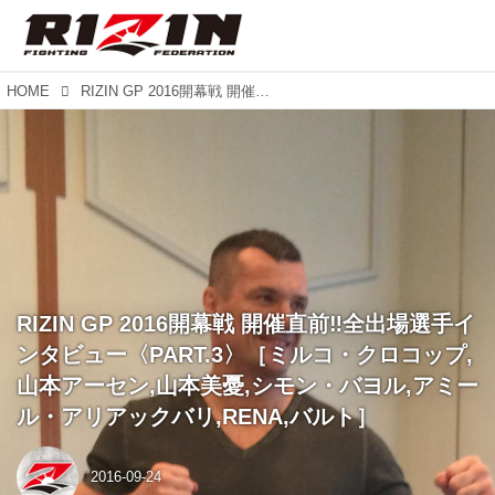
HOME
RIZIN GP 2016開幕戦 開催直前‼︎全出場選手インタビュー〈PART.3〉［ミルコ・クロコップ,山本アーセン,山本美憂,シモン・バヨル,アミール・アリアックバリ,RENA,バルト］
RIZIN GP 2016開幕戦 開催直前‼︎全出場選手イ
ンタビュー〈PART.3〉［ミルコ・クロコップ,
山本アーセン,山本美憂,シモン・バヨル,アミー
ル・アリアックバリ,RENA,バルト］
2016-09-24