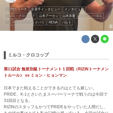
RIZINニュース
全選手インタビュー
インタビュー
ミルコ・クロコップ
山本アーセン
山本美憂
シモン・バヨル
アミール・アリアックバリ
RENA
バルト
ミルコ・クロコップ
第11試合 無差別級トーナメント１回戦（RIZINトーナメン
トルール） vs ミョン・ヒョンマン
日本でまた戦えることができるのはとても嬉しい。
PRIDE、K-1とさいたまスーパーリーナで戦うのは今回で
31回目となる。
RIZINのスタッフもかつてPRIDEをやっていた人間だし、