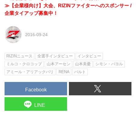
≫【企業様向け】大会、RIZINファイターへのスポンサー /
企業タイアップ募集中！
2016-09-24
RIZINニュース
全選手インタビュー
インタビュー
ミルコ・クロコップ
山本アーセン
山本美憂
シモン・バヨル
アミール・アリアックバリ
RENA
バルト
Facebook
LINE