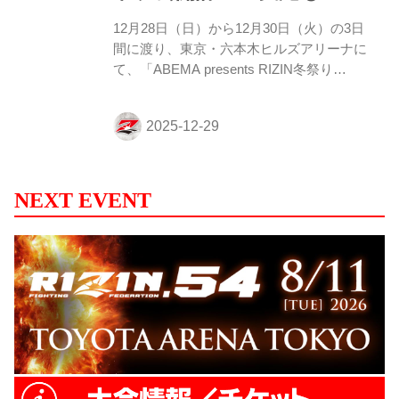
12月28日（日）から12月30日（火）の3日
間に渡り、東京・六本木ヒルズアリーナに
て、「ABEMA presents RIZIN冬祭り
2025」が開催されることが決定したぞ！ こ
の「ABEMA presents RIZIN冬祭り2025」
では、RIZINファイターによるトークイベ
ントやRIZIN大忘年会などのイベントが盛
りだくさん！ 入場は無料！今年の年末は六
本木ヒルズアリーナでRIZIN冬祭りを楽し
NEXT EVENT
もう！ ※各イベントは、詳細が決まり次第
追加いたします。 ABEMA presents RIZIN
冬祭り2025 概要 開催日時 2025年12月28日
（日）、29日（月）11:00〜20...