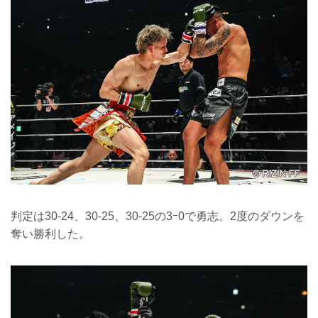
判定は30-24、30-25、30-25の3ｰ0で勇志。2度のダウンを
奪い勝利した。