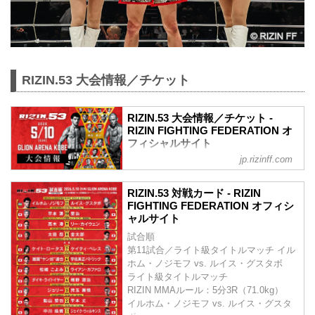
RIZIN.53 大会情報／チケット
RIZIN.53 大会情報／チケット -
RIZIN FIGHTING FEDERATION オ
フィシャルサイト
jp.rizinff.com
MOVIE
【Trailer】RIZIN.53 | イルホム・ノジモフ
RIZIN.53 対戦カード - RIZIN
vs. ルイス・グスタボ
FIGHTING FEDERATION オフィシ
youtu.be
ャルサイト
RIZIN.53 大会概要
試合順
開催日時
第11試合／ライト級タイトルマッチ イル
2026年5月10日（日）12:00開場／14:00開
ホム・ノジモフ vs. ルイス・グスタボ
始
ライト級タイトルマッチ
※オープニングファイトは11:30開始予定
RIZIN MMAルール：5分3R（71.0kg）
終了予定時間
イルホム・ノジモフ vs. ルイス・グスタ
20:00〜21:00頃