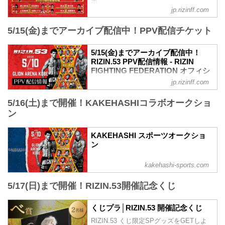
ボ
※試合内容、イベント進行によって終了
jp.rizinff.com
第10試合／平本蓮 vs. 皇治
予定時間が前後することがありますので
RIZINスタンディングバウト特別ルール：
ご了承ください。
5/15(金)までアーカイブ配信中！PPV配信チケット
3分 3R（無差別級）
会場
※10オンスグローブ着用
GLION ARENA KOBE
平本蓮 vs. 皇治
阪急「神戸三宮駅」：徒歩 約18分
5/15(金)までアーカイブ配信中！
第9試合／高木凌 vs. リー・カイウェン
RIZIN.53 PPV配信情報 - RIZIN
阪神「神戸三宮駅」：徒歩 約1...
RIZIN MMAルール：5分3R（66.0kg）
FIGHTING FEDERATION オフィシ
高木凌 vs. リー・カイウェン
ャルサイト
jp.rizinff.com
第8...
RIZIN.53のPPV配信チケットが、4月17日
5/16(土)まで開催！KAKEHASHIコラボオークショ
（金）12時よりRIZIN 100 CLUB、RIZIN
LIVE、ABEMA、U-NEXTにて販売がスタ
ン
ートしたぞ！（※スカパー！は4/22(水)販
売開始）
KAKEHASHI スポーツオークショ
お得なPPV前売りチケットは、大会前日
ン
の5月9日（土）23:59まで販売！
会場に来られない方、また会場にも行く
kakehashi-sports.com
が実況・解説ありで試合を見たい方は是
非、お好きな配信サービスでRIZIN.53を
5/17(日)まで開催！RIZIN.53開催記念くじ
全試合リアルタイムで視聴しよう！
PPV販売スケジュール一覧
配信日時 料金 配信媒体 アー...
くじプラ│RIZIN.53 開催記念くじ
RIZIN.53 くじ限定SPグッズをGETしよ