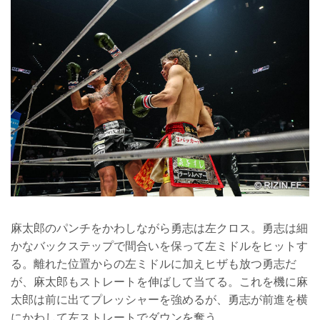
麻太郎のパンチをかわしながら勇志は左クロス。勇志は細
かなバックステップで間合いを保って左ミドルをヒットす
る。離れた位置からの左ミドルに加えヒザも放つ勇志だ
が、麻太郎もストレートを伸ばして当てる。これを機に麻
太郎は前に出てプレッシャーを強めるが、勇志が前進を横
にかわして左ストレートでダウンを奪う。