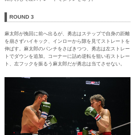
ROUND 3
麻太郎が挽回に前へ出るが、勇志はステップで自身の距離
を崩さずハイキック、インローから隙を見てストレートを
伸ばす。麻太郎のパンチをさばきつつ、勇志は左ストレー
トでダウンを追加。コーナーに詰め逆転を狙い右ストレー
ト、左フックを振るう麻太郎だが勇志は当てさせない。