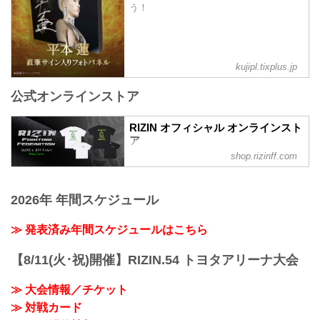
う！
kujipl.tixplus.jp
公式オンラインストア
RIZIN オフィシャル オンラインスト
ア
shop.rizinff.com
日本の総合格闘技団体「RIZIN（ライジ
ン）」の公式グッズ販売店。大会やイベ
ントで着用して、RIZINを身近に感じよ
2026年 年間スケジュール
う。
≫ 発表済み年間スケジュールはこちら
【8/11(火･祝)開催】RIZIN.54 トヨタアリーナ大会
≫ 大会情報／チケット
≫ 対戦カード