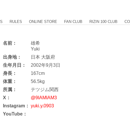
US
RULES
ONLINE STORE
FAN CLUB
RIZIN 100 CLUB
CO
名前：
雄希
Yuki
出身地：
日本 大阪府
生年月日：
2002年9月3日
身長：
167cm
体重：
56.5kg
所属：
テツジム関西
X：
@9IAMIAM3
Instagram：
yuki.y.0903
YouTube：