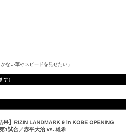
しかない華やスピードを見せたい」
ます）
3R 判定（3-0）
】RIZIN LANDMARK 9 in KOBE OPENING
T 第1試合／赤平大治 vs. 雄希