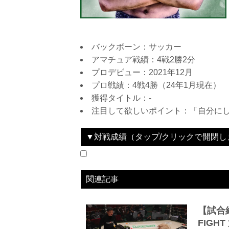
バックボーン：サッカー
アマチュア戦績：4戦2勝2分
プロデビュー：2021年12月
プロ戦績：4戦4勝（24年1月現在）
獲得タイトル：-
注目して欲しいポイント：「自分に
▼対戦成績（タップ/クリックで開閉し
2024.03.23
RIZIN LANDMARK 9 in KOBE
LOSE
vs
赤平大治
関連記事
【試合結果
FIGH