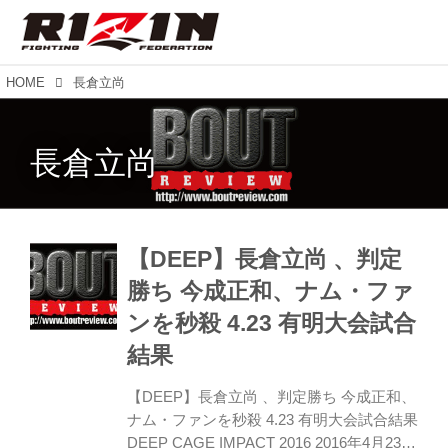
HOME
長倉立尚
長倉立尚
【DEEP】長倉立尚 、判定
勝ち 今成正和、ナム・ファ
ンを秒殺 4.23 有明大会試合
結果
【DEEP】長倉立尚 、判定勝ち 今成正和、
ナム・ファンを秒殺 4.23 有明大会試合結果
DEEP CAGE IMPACT 2016 2016年4月23日