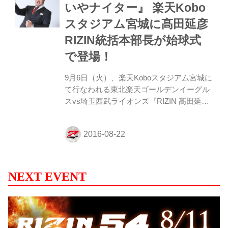
要チェック！ また、「RIZIN 髙田延彦 出て
いやナイター』 楽天Kobo
こいやナイター」の模様は、アプリ
スタジアム宮城に髙田延彦
「AtEagles」で無料配信される。 日程
2016年9月6日（火）埼玉西武ライオンズ戦
RIZIN統括本部長が始球式
試合開始／18:00 開場／16:30 内容 ...
で登場！
9月6日（火）、楽天Koboスタジアム宮城に
て行なわれる東北楽天ゴールデンイーグル
スvs埼玉西武ライオンズ『RIZIN 髙田延彦
出てこいやナイター』で、髙田延彦RIZIN
統括本部長の始球式が決定した。当日は、
正面ステージ（タカラレーベン れ～べ～ス
テージ）でトークショーも開催。さらに、
楽天イーグルスが運営するコミュニティ
FMラジオ『Rakuten.FM TOHOKU』にも
NEXT EVENT
出演が予定されている。 髙田統括本部長
は、「ファンの皆さんの気合が『出てこい
や！』となるように、楽天イーグルスの勝
利を願い、思いっきり投げさせていただき