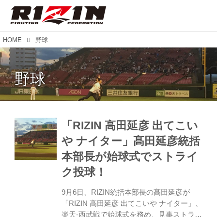
HOME
野球
野球
「RIZIN 高田延彦 出てこい
や ナイター」髙田延彦統括
本部長が始球式でストライ
ク投球！
9月6日、RIZIN統括本部長の髙田延彦が
「RIZIN 高田延彦 出てこいや ナイター」、
楽天-西武戦で始球式を務め、見事ストライ