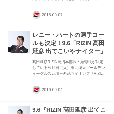
ク投球で会場を沸かせた。 試合前はコボス
タ宮城正面ステージ（タカラレーベン れ～
べ～ステージ）でトークショーも開催。 ま
た、試合前にはRIZINでもお馴染みのレニ
ー・ハートが選手のコールを行った。 試合
レニー・ハートの選手コー
は楽天7-4西武で楽天が勝利を収めた。 髙
田延彦統括本部長のコメントはこちらか
ルも決定！9.6「RIZIN 髙田
ら！ 9/6(火)始球式を務めた髙田延彦さんか
延彦 出てこいやナイター」
らメッセージ 本日、楽天Koboスタジアム
宮城での埼玉西武戦で始球式を務めてくだ
髙田延彦RIZIN統括本部長の始球式が決定
さった、髙田延彦さんからメッセージが届
している9月6日（火）東北楽天ゴールデン
きました。
イーグルスvs埼玉西武ライオンズ『RIZIN
髙田延彦 出てこいやナイター』に、レニ
ー・ハートさんの出演も決定。 試合前の選
手コールで野球ファンを盛り上げる。髙田
本部長が登場するFMラジオ『Rakuten.FM
TOHOKU』と正面ステージ（タカラレーベ
9.6『RIZIN 髙田延彦 出てこ
ン れ～べ～ステージ）でのトークショーも