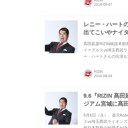
RIZIN
ら！ 9/6(火)始球式
宮城での埼玉西武戦で始
きました。
レニー・ハートの選
出てこいやナイ
髙田延彦RIZIN統括本
イーグルスvs埼玉西武ラ
ー・ハートさんの出演も
本部長が登場するFMラジオ
ベン れ～べ～ステージ）
RIZIN
出てこいやナイター」の模様
年9月6日（火）埼玉西武ライ
9.6『RIZIN 
ジアム宮城に髙田
9月6日（火）、楽天K
スvs埼玉西武ライオンズ『
統括本部長の始球式が決