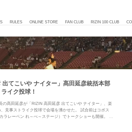
US
RULES
ONLINE STORE
FAN CLUB
RIZIN 100 CLUB
CO
延彦 出てこいや ナイター」髙田延彦統括本部
トライク投球！
部長の髙田延彦が「RIZIN 高田延彦 出てこいや ナイター」、楽
め、見事ストライク投球で会場を沸かせた。 試合前はコボス
カラレーベン れ～べ～ステージ）でトークショーも開催。 ま
でもお馴染みのレニー・ハートが選手のコールを行った。 試合
が勝利を収めた。 髙田延彦統括本部長のコメントはこちらか