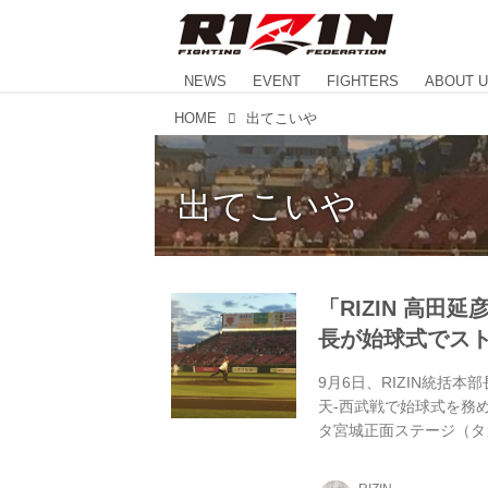
NEWS
EVENT
FIGHTERS
ABOUT 
HOME
出てこいや
出てこいや
「RIZIN 高田
長が始球式でス
9月6日、RIZIN統括本
天-西武戦で始球式を務
タ宮城正面ステージ（タ
た、試合前にはRIZIN
は楽天7-4西武で楽天