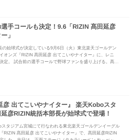
を務めた髙田延彦さんからメッセージ 本日、楽天Koboスタジアム
球式を務めてくださった、髙田延彦さんからメッセージが届
手コールも決定！9.6「RIZIN 髙田延彦
ター」
部長の始球式が決定している9月6日（火）東北楽天ゴールデン
イオンズ『RIZIN 髙田延彦 出てこいやナイター』に、レニ
決定。 試合前の選手コールで野球ファンを盛り上げる。髙田
『Rakuten.FM TOHOKU』と正面ステージ（タカラレー
でのトークショーも要チェック！ また、「RIZIN 髙田延彦
は、アプリ「AtEagles」で無料配信される。 日程 2016
オンズ戦 試合開始／18:00 開場／16:30 内容 ...
髙田延彦 出てこいやナイター』 楽天Koboスタ
延彦RIZIN統括本部長が始球式で登場！
oboスタジアム宮城にて行なわれる東北楽天ゴールデンイーグル
RIZIN 髙田延彦 出てこいやナイター』で、髙田延彦RIZIN
定した。当日は、正面ステージ（タカラレーベン れ～べ～ス