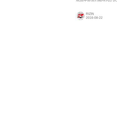
テージ）でトークショー
ラジオ『Rakuten.F
RIZIN
「ファンの皆さんの気合
願い、思いっきり投げさ
でどんな勇姿を見せて...