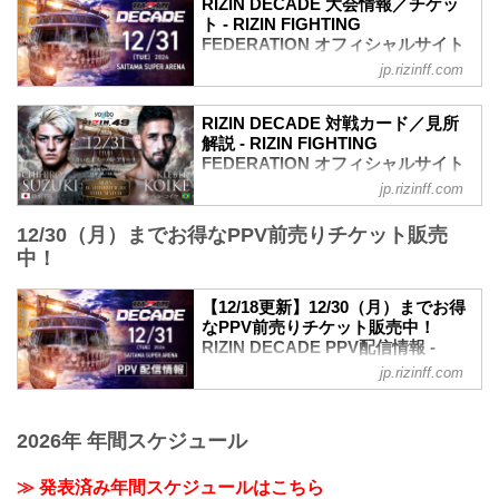
RIZIN DECADE 大会情報／チケッ
ト - RIZIN FIGHTING
FEDERATION オフィシャルサイト
jp.rizinff.com
更新情報
12/18（水）更新
開場／開始時間変更のお知らせ
RIZIN DECADE 対戦カード／見所
ライアン・ガルシア vs. 安保瑠輝也の試
解説 - RIZIN FIGHTING
合延期に伴い、開場／開始時間変更が以
FEDERATION オフィシャルサイト
下に変更となりました。
jp.rizinff.com
RIZINマッチメイク担当のチャーリーが対
【変更前】2024年12月31日（火）9:00開
戦カードの見所を紹介！選手のバッグボ
場／10:00開始
12/30（月）までお得なPPV前売りチケット販売
ーンやストロングポイントを把握すれ
↓
中！
ば、試合観戦がもっと楽しくなる！観戦
【変更後】2024年12月31日（火）11:30
前に是非チェックしておこう！
開場／13:00開始
※見所解説は随時更新いたします。
12/17（火）更新
【12/18更新】12/30（月）までお得
Yogibo presents RIZIN.49 試合順
なPPV前売りチケット販売中！
RIZIN DECADE チケット払い戻しに関す
雷神番外地
RIZIN DECADE PPV配信情報 -
るお知らせ
第6試合／細川一颯 vs. 宇佐美正パトリッ
RIZIN FIGHTING FEDERATION オ
ライアン・ガルシア vs. 安保瑠輝也の試
jp.rizinff.com
ク
フィシャルサイト
合延期に伴い、チケットの払い戻しを希
RIZINオープンフィンガーグローブキック
望されるチケット購入者には払...
更新情報
ボクシングルール：3分3R（77.0kg）
12/18（水）更新
2026年 年間スケジュール
細川一颯 vs. 宇佐美正パトリック
12月31日（火）開催の『RIZIN
第5試合／野田蒼vs.篠塚辰樹
DECADE』第1部で実施を予定しておりま
≫ 発表済み年間スケジュールはこちら
RIZI...