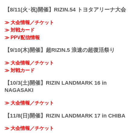
したライアン・ガルシア vs. 安保瑠輝也
は、ライアン・ガルシアが練習中に手を
【8/11(火･祝)開催】RIZIN.54 トヨタアリーナ大会
負傷しドクターストップとなったため、
試合を延期することとなりました。
≫ 大会情報／チケット
これに伴いABEMA、U-NEXTにて第1部
チケットを購入された方へメールにて返
≫ 対戦カード
金についてのご案内をお送りいたしま
≫ PPV配信情報
す。
※通しチケットの返金の対応はございま
【9/10(木)開催】超RIZIN.5 浪速の超復活祭り
せん。
大晦日に開催されるRIZIN DECADEの
≫ 大会情報／チケット
PPV配信チケットが、本日...
≫ 対戦カード
【10/3(土)開催】RIZIN LANDMARK 16 in
NAGASAKI
≫ 大会情報／チケット
【11/8(日)開催】RIZIN LANDMARK 17 in CHIBA
≫ 大会情報／チケット