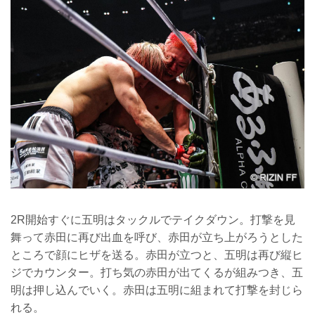
2R開始すぐに五明はタックルでテイクダウン。打撃を見
舞って赤田に再び出血を呼び、赤田が立ち上がろうとした
ところで顔にヒザを送る。赤田が立つと、五明は再び縦ヒ
ジでカウンター。打ち気の赤田が出てくるが組みつき、五
明は押し込んでいく。赤田は五明に組まれて打撃を封じら
れる。