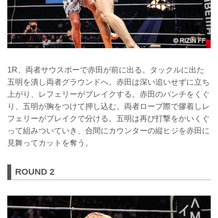
1R、両者サウスポーで赤田が前に出る。タックルに出た
五明を潰し両者グラウンドへ。赤田は深い追いせずに立ち
上がり、レフェリーがブレイクする。赤田のパンチをくぐ
り、五明が胸をつけて押し込む。両者ロープ際で膠着しレ
フェリーがブレイクで分ける。五明は再び打撃をかいくぐ
って組みついていき、合間にカウンターの縦ヒジを赤田に
見舞ってカットを奪う。
ROUND 2