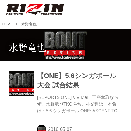
HOME
水野竜也
水野竜也
【ONE】5.6シンガポール
大会 試合結果
[REPORTS ONE] V.V Mei、王座奪取なら
ず。水野竜也TKO勝ち。朴光哲は一本負
け：5.6 シンガポール ONE: ASCENT TO
POWER 2016年5月6日(金) シンガポール