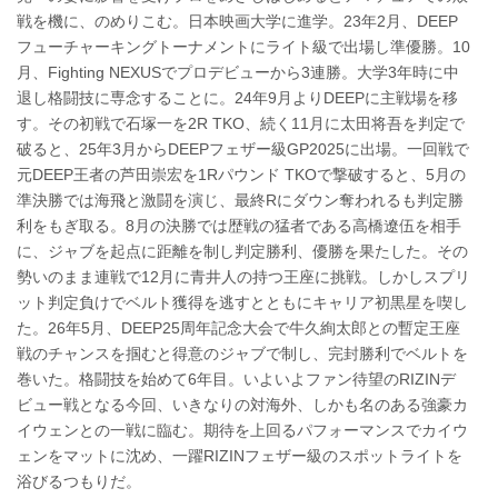
戦を機に、のめりこむ。日本映画大学に進学。23年2月、DEEP
フューチャーキングトーナメントにライト級で出場し準優勝。10
月、Fighting NEXUSでプロデビューから3連勝。大学3年時に中
退し格闘技に専念することに。24年9月よりDEEPに主戦場を移
す。その初戦で石塚一を2R TKO、続く11月に太田将吾を判定で
破ると、25年3月からDEEPフェザー級GP2025に出場。一回戦で
元DEEP王者の芦田崇宏を1Rパウンド TKOで撃破すると、5月の
準決勝では海飛と激闘を演じ、最終Rにダウン奪われるも判定勝
利をもぎ取る。8月の決勝では歴戦の猛者である高橋遼伍を相手
に、ジャブを起点に距離を制し判定勝利、優勝を果たした。その
勢いのまま連戦で12月に青井人の持つ王座に挑戦。しかしスプリ
ット判定負けでベルト獲得を逃すとともにキャリア初黒星を喫し
た。26年5月、DEEP25周年記念大会で牛久絢太郎との暫定王座
戦のチャンスを掴むと得意のジャブで制し、完封勝利でベルトを
巻いた。格闘技を始めて6年目。いよいよファン待望のRIZINデ
ビュー戦となる今回、いきなりの対海外、しかも名のある強豪カ
イウェンとの一戦に臨む。期待を上回るパフォーマンスでカイウ
ェンをマットに沈め、一躍RIZINフェザー級のスポットライトを
浴びるつもりだ。