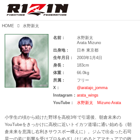
HOME
水野新太
名前：
水野新太
Arata Mizuno
出身地：
日本 東京都
生年月日：
2003年1月4日
身長：
183cm
体重：
66.0kg
所属：
フリー
X：
@aratajo_jomma
Instagram：
arata_wings
YouTube：
水野新太 Mizuno Arata
小学生の頃から続けた野球を高校3年で引退後、朝倉未来の
YouTubeをきっかけに高校に近いトイカツ道場に通い始める（朝
倉未来を意識し右利きサウスポー構えに）。ジムで出会った石司
晃一の姿に影響を受けプロをめざしはじめるとアマチュアでの敗