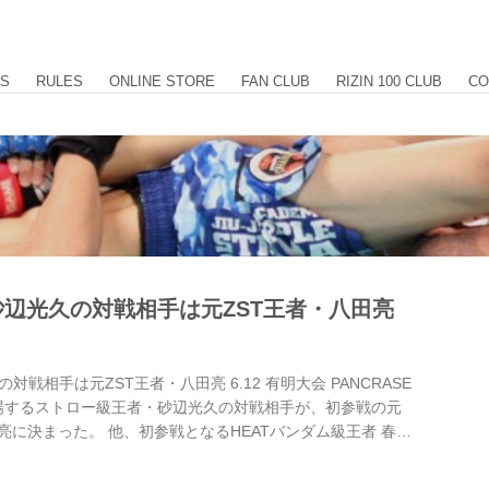
US
RULES
ONLINE STORE
FAN CLUB
RIZIN 100 CLUB
CO
辺光久の対戦相手は元ZST王者・八田亮
戦相手は元ZST王者・八田亮 6.12 有明大会 PANCRASE
)に出場するストロー級王者・砂辺光久の対戦相手が、初参戦の元
亮に決まった。 他、初参戦となるHEATバンダム級王者 春日
じく初参戦の啓之輔は田村彰敏と対戦する。