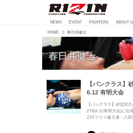
NEWS
EVENT
FIGHTERS
ABOUT 
HOME
春日井健士
春日井健士
【パンクラス】砂
6.12 有明大会
【パンクラス】砂辺光久の対
278(6.12有明大会
ZSTフライ級王者・八田
井健士は古賀靖隆と、同