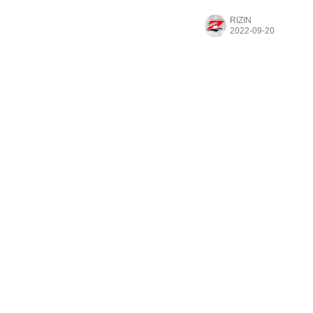
山高志氏、そして“世界
RIZIN
お送りする超RIZIN / 湘
ケンドーコバヤシ Twitter：