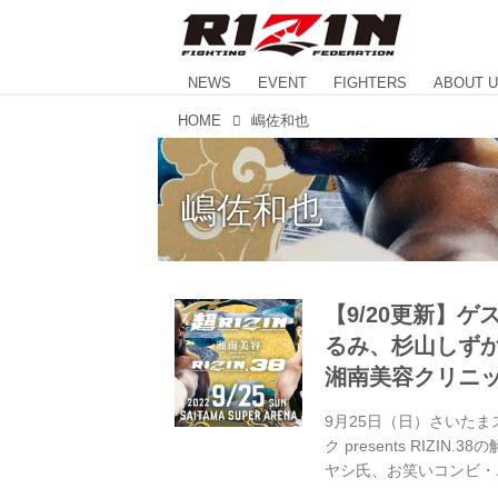
NEWS
EVENT
FIGHTERS
ABOUT 
HOME
嶋佐和也
嶋佐和也
【9/20更新】
るみ、杉山しずか、
湘南美容クリニック p
9月25日（日）さいたま
ク presents RIZ
ヤシ氏、お笑いコンビ・
るみが登場！また、RIZ