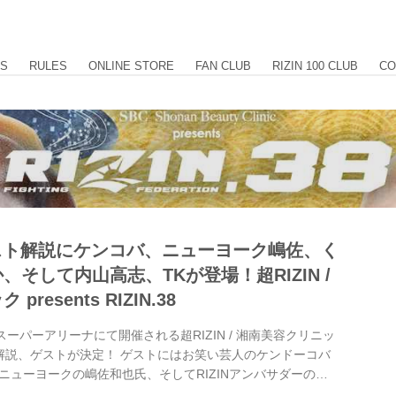
US
RULES
ONLINE STORE
FAN CLUB
RIZIN 100 CLUB
CO
ゲスト解説にケンコバ、ニューヨーク嶋佐、く
そして内山高志、TKが登場！超RIZIN /
resents RIZIN.38
スーパーアリーナにて開催される超RIZIN / 湘南美容クリニッ
IN.38の解説、ゲストが決定！ ゲストにはお笑い芸人のケンドーコバ
ニューヨークの嶋佐和也氏、そしてRIZINアンバサダーのく
INファイターの杉山しずか、ボクシング元WBA世界王者の内