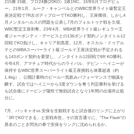
215勝 15敗、プロ24勝(20KO）1敗1NC。16年6月プロデビュ
ー。21年1月、ルーク・キャンベルとのWBC世界ライト級暫定王
座決定戦で7R左ボディブローでTKO勝利し、王座獲得。しかし4
月メンタルヘルスの問題を公表し7月のフォルトゥナ戦を欠場、
WBC暫定王座剥奪。23年4月、WBA世界ライト級レギュラー王
者ジャーボンティ・デービスとの136ポンド契約ノンタイトル12
回戦でKO負けし、キャリア初黒星。12月、オスカル・ドゥアル
テとのWBAスーパーライト級ゴールド王座決定戦が予定される
も143ポンド契約を要望し、ノンタイトル12回戦で8R KO勝利。
今年4月、アマチュア時代からのライバル、デビン・ヘイニーが
保持するWBC世界スーパーライト級王座挑戦も体重超過（約
1.4kg）、公開計量時のビール一気飲みパフォーマンスで物議を
醸す。試合ではヘイニーから3度ダウンを奪う判定勝利を挙げる
も試合後にドーピング陽性で無効試合となり1年間の出場停止処
分に。
7月、パッキャオvs.安保を生観戦すると試合後のリングに上がり
「3RでKOできる」と宣戦布告。その宣言通りに、"The Flash"の
異名のごとき閃光の拳で安保をリングに沈められるか。