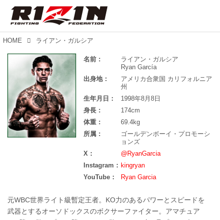
HOME
ライアン・ガルシア
名前：
ライアン・ガルシア
Ryan García
出身地：
アメリカ合衆国 カリフォルニア
州
生年月日：
1998年8月8日
身長：
174cm
体重：
69.4kg
所属：
ゴールデンボーイ・プロモーシ
ョンズ
X：
@RyanGarcia
Instagram：
kingryan
YouTube：
Ryan Garcia
元WBC世界ライト級暫定王者。KO力のあるパワーとスピードを
武器とするオーソドックスのボクサーファイター。アマチュア