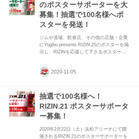
ハッシュタグ「#RIZIN27」で投稿、または
のポスターサポーターを大
RIZIN FF事務局へ送っていただければ、公
募集！抽選で100名様へポ
式Twitterアカウントであなたのお店を告知
するぞ！ 応募条件、注意事項をしっかりチ
スターを発送！
ェックして、あな...
ジムや道場、飲食店、その他の店舗・企業
にYogibo presents RIZIN.25のポスターを掲
示し、RIZINを応援して下さるポスターサ
ポーターを大募集！ 今回は応募いただいた
方の中から抽選で100名様に、11月21日
（土）大阪城ホールにて開催されるYogibo
presents RIZIN.25のポスターをB2サイズ
（1枚）をお送りするぞ！RIZINポスターを
抽選で100名様へ！
掲示してRIZINを応援して下さるという方
は、下記の注意事項をご確認の上、申し込
RIZIN.21 ポスターサポータ
みフォームよりご応募下さい！ 皆さんから
ー募集！
のたくさんのご応募、お待ちしています！
注意事項 ・個人の方はお申込みいただけま
2020年2月22日（土）浜松アリーナにて開
せんので、予めご了承く...
催されるRIZIN.21のポスターサポーターを