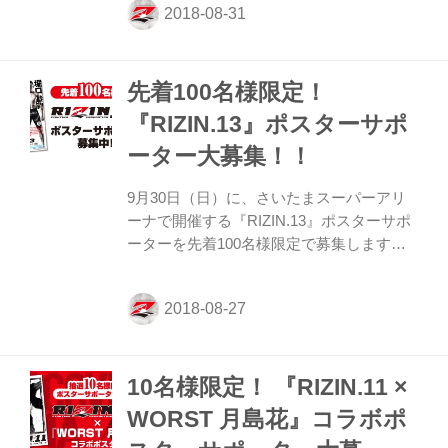
何卒ご了承下さい。 また次回のポスターサ
ポーター募集企画にご参加頂ければ幸いで
す。
先着100名様限定！
『RIZIN.13』ポスターサポ
ーター大募集！！
9月30日（日）に、さいたまスーパーアリ
ーナで開催する『RIZIN.13』ポスターサポ
ーターを先着100名様限定で募集します！
ジム・道場、飲食店やその他の店舗・企業
で『RIZIN.13』のポスター掲示にご協力い
ただける方は、下記の注意事項をご確認い
ただき、ご同意の上、入力フォームより必
要事項のご入力をお願い致します。 お申込
10名様限定！ 『RIZIN.11 ×
みは9月20日（水）18時締切（但し、締め
切り前でも定員になり次第、締め切らせて
WORST 月島花』コラボポ
いただく場合がございます）。 ※注意事項