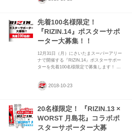
頂きました。何卒ご了承下さい。 また次回
のポスターサポーター募集企画にご参加頂
ければ幸いです。
先着100名様限定！
『RIZIN.14』ポスターサポ
ーター大募集！！
12月31日（月）にさいたまスーパーアリー
ナで開催する『RIZIN.14』ポスターサポー
ターを先着100名様限定で募集します！ ジ
ム・道場、飲食店やその他の店舗・企業で
『RIZIN.14』のポスター掲示にご協力いた
だける方は、下記の注意事項をご確認いた
だき、ご同意の上、入力フォームより必要
事項のご入力をお願い致します。 お申込み
20名様限定！ 『RIZIN.13 ×
は11月18日（日）23時59分締切（但し、締
め切り前でも定員になり次第、締め切らせ
WORST 月島花』コラボポ
ていただく場合がございます）。 2018年の
スターサポーター大募
締め括り、平成最後の大晦日を熱く盛り上