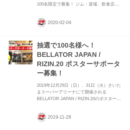
100名限定で募集！ ジム・道場、飲食店や
その他の店舗・企業でRIZIN.21のポスター
掲示にご協力いただける方は、下記の注意
事項をご確認いただき、ご同意の上、入力
フォームよりご応募をお願い致します。お
申込みは2月10日（月）10:00を締切とさせ
抽選で100名様へ！
て頂きます。抽選で100名様にポスターを
発送させて頂きます。 注意事項 ・個人の
BELLATOR JAPAN /
方はお申込みいただけません。予めご了承
RIZIN.20 ポスターサポータ
ください。 ・離島にお住いの方で、着払い
での発送が出来ない地域の場合、発送が出
ー募集！
来ません。 ・ポスターサイズはB2とB3サ
イズ 各1枚ずつの...
2019年12月29日（日）、31日（火）さいた
まスーパーアリーナにて開催される
BELLATOR JAPAN / RIZIN.20のポスターサ
ポーターを100名限定で募集！ ジム・道
場、飲食店やその他の店舗・企業で
BELLATOR JAPAN / RIZIN.20のポスター掲
示にご協力いただける方は、下記の注意事