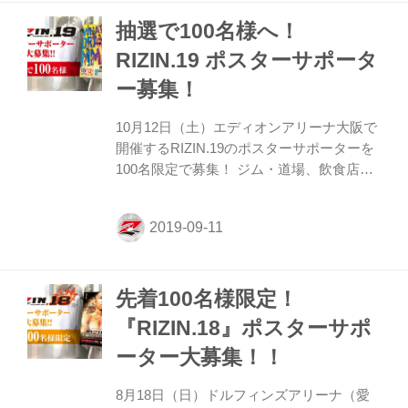
項をご確認いただき、ご同意の上、入力フ
抽選で100名様へ！
ォームよりご応募をお願い致します。 お申
込みは12月9日（月）10:00を締切とさせて
RIZIN.19 ポスターサポータ
頂きます。抽選で100名様にポスターを発
ー募集！
送させて頂きます。 注意事項 ・個人の方
はお申込みいただけません。予めご了承く
10月12日（土）エディオンアリーナ大阪で
ださい。 ・離島にお住いの方で、着払い...
開催するRIZIN.19のポスターサポーターを
100名限定で募集！ ジム・道場、飲食店や
その他の店舗・企業でRIZIN.19のポスター
掲示にご協力いただける方は、下記の注意
事項をご確認いただき、ご同意の上、入力
フォームよりご応募をお願い致します。 お
申込みは9月19日（木）10時を締切とさせ
先着100名様限定！
て頂きます。抽選で100名様にポスターを
発送させて頂きます。 注意事項 ・個人の
『RIZIN.18』ポスターサポ
方はお申込みいただけません。予めご了承
ーター大募集！！
ください。 ・離島にお住いの方で、着払い
での発送が出来ない地域の場合、発送が出
8月18日（日）ドルフィンズアリーナ（愛
来ません。 ・ポスターサイズはB2とB3サ