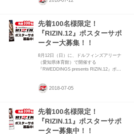
島田スクール」の皆さんだ。こちらのスク
ールでは、女性会員限定で、日々楽しくカ
ッコよくをテーマに盛り上がってトレーニ
先着100名様限定！
ングをしている。 「今回、RIZINを初めて
知った会員さんもいて、みんな当日を楽し
『RIZIN.12』ポスターサポ
みにしております。世界のRIZINに関われ
ーター大募集！！
たことが、何より幸せです」とスクールに
通っている会員さんの写真が添えられてき
8月12日（日）に、ドルフィンズアリーナ
ました。ありがとうございます！ 会場で皆
（愛知県体育館）で開催する
様にお会いできるのを楽しみにして...
『RWEDDINGS presents RIZIN.12』ポス
ターサポーターを先着100名様限定で募集
します！ ジム・道場、飲食店やその他の店
舗・企業で『RIZIN.12』のポスター掲示に
ご協力いただける方は、下記の注意事項を
ご確認いただき、ご同意の上、入力フォー
先着100名様限定！
ムより必要事項のご入力をお願い致しま
す。 お申込みは7月31日（火）18時締切
『RIZIN.11』ポスターサポ
（但し、締め切り前でも定員になり次第、
ーター募集中！！
締め切らせていただく場合がございま