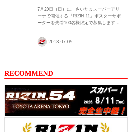
す）。 ※注意事項※ ・個人の方はお申込
7月29日（日）に、さいたまスーパーアリ
みいただけませんので、予めご了承くださ
ーナで開催する『RIZIN.11』ポスターサポ
い。 ・ポスターサイズはB2とB3サ...
ーターを先着100名様限定で募集します！
ジム・道場、飲食店やその他の店舗・企業
で『RIZIN.11』のポスター掲示にご協力い
ただける方は、下記の注意事項をご確認い
ただき、ご同意の上、入力フォームより必
要事項のご入力をお願い致します。 お申込
みは7月15日（日）18時締切（但し、締め
切り前でも定員になり次第、締め切らせて
RECOMMEND
いただく場合がございます）。 ※注意事項
※ ・個人の方はお申込みいただけませんの
で、予めご了承ください。 ・ポスターサイ
ズはB2とB3サイズ 各1枚ずつの合計2枚と
なります。 ・ポスター...