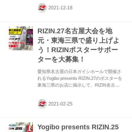
まスーパーアリーナで開催されるYogibo
presents RIZIN.33のポスターをお店やジ
ム、道場に掲示して、RIZIN.33を盛り上げ
よう！ ※最新版のポスターはRIZIN FF オ
RIZIN.27名古屋大会を地
ンラインストア（通販サイト）にて販売予
定。 お送りするポスター Yogibo presents
元・東海三県で盛り上げよ
RIZIN.33 大会ポスター ×2枚 ※お送りする
う！RIZINポスターサポー
ポスターは12月20日（日）時点のポスター
です。 ※バンタム級グランプリのポスタ...
ターを大募集！
愛知県名古屋の日本ガイシホールで開催さ
れるYogibo presents RIZIN.27のポスターを
東海三県のお店に掲示して、RIZIN名古屋
大会を盛り上げよう！ 愛知県、岐阜県、三
重県の東海三県内の方で、ジム・道場・会
社・お店など、たくさんの方の目に付く場
所にYogibo presents RIZIN.27のポスターを
掲示してくださるポスターサポーターを大
Yogibo presents RIZIN.25
募集！さらに、ポスターを掲示した写真を