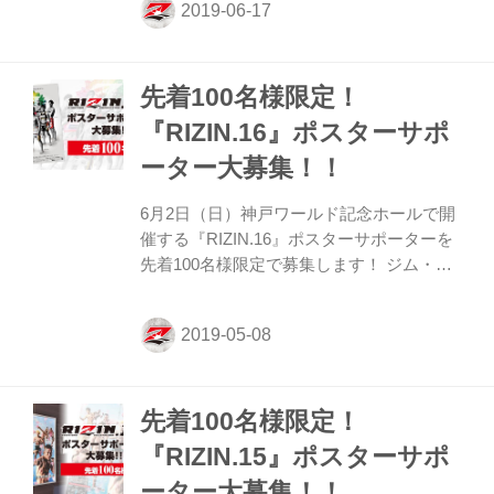
だける方は、下記の注意事項をご確認いた
だき、ご同意の上、入力フォームより必要
事項のご入力をお願い致します。 お申込み
先着100名様限定！
は6月23日（日）18時締切（但し、締め切
り前でも定員になり次第、締め切らせてい
『RIZIN.16』ポスターサポ
ただく場合がございます）。 ※注意事項※
ーター大募集！！
・個人の方はお申込みいただけませんの
で、予めご了承ください。 ・ポスターサイ
6月2日（日）神戸ワールド記念ホールで開
ズはB2とB3サイズ 各1枚ずつの合計2枚と
催する『RIZIN.16』ポスターサポーターを
なります。 ・ポスターの発...
先着100名様限定で募集します！ ジム・道
場、飲食店やその他の店舗・企業で
『RIZIN.16』のポスター掲示にご協力いた
だける方は、下記の注意事項をご確認いた
だき、ご同意の上、入力フォームより必要
事項のご入力をお願い致します。 お申込み
先着100名様限定！
は5月15日（水）18時締切（但し、締め切
り前でも定員になり次第、締め切らせてい
『RIZIN.15』ポスターサポ
ただく場合がございます）。 ※注意事項※
ーター大募集！！
・個人の方はお申込みいただけませんの