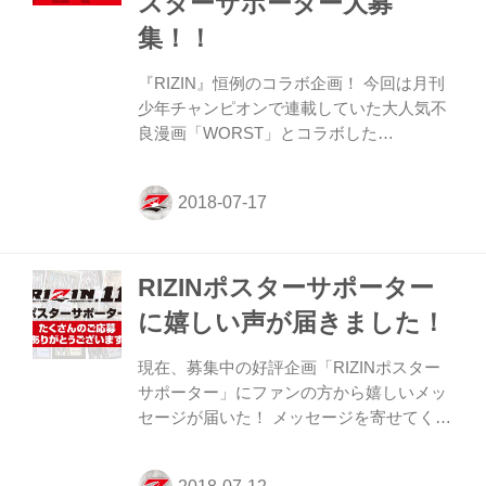
スターサポーター大募
※ ・個人の方はお申込みいただけませんの
で、予めご了承ください。 ・ポスターサイ
集！！
ズはB2とB3サイズ 各1枚ずつの合計2枚と
なります。 ・ポスター...
『RIZIN』恒例のコラボ企画！ 今回は月刊
少年チャンピオンで連載していた大人気不
良漫画「WORST」とコラボした
『RIZIN.11 × WORST 月島花』ポスターが
登場だ。 今回は特別企画として限定で10名
にプレゼント！！ ポスターサポーターとし
てジム・道場、飲食店やその他の店舗・企
業で『RIZIN.11 × WORST』のポスター掲
RIZINポスターサポーター
示にご協力いただける方は、下記の注意事
項をご確認いただき、ご同意の上、入力フ
に嬉しい声が届きました！
ォームより必要事項のご入力をお願い致し
ます。 お申込みは7月22日（日）18時締
現在、募集中の好評企画「RIZINポスター
切。 さらに！ このコラボポスターが
サポーター」にファンの方から嬉しいメッ
『RIZIN.11』会場のグッズ売り場で限定販
セージが届いた！ メッセージを寄せてくれ
売が決定！！ グ...
たのは、静岡県島田市にある「SMKJ
KICKBOXING CLUB朝日テレビカルチャー