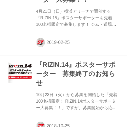
で、予めご了承ください。 ・ポスターサイ
4月21日（日）横浜アリーナで開催する
ズはB2とB3サイズ 各1枚ずつの合計2枚と
『RIZIN.15』ポスターサポーターを先着
なります。 ・ポスターの発送に...
100名様限定で募集します！ ジム・道場、
飲食店やその他の店舗・企業で
『RIZIN.15』のポスター掲示にご協力いた
だける方は、下記の注意事項をご確認いた
だき、ご同意の上、入力フォームより必要
事項のご入力をお願い致します。 お申込み
『RIZIN.14』ポスターサポ
は2月28日（木）18時締切（但し、締め切
り前でも定員になり次第、締め切らせてい
ーター 募集終了のお知ら
ただく場合がございます）。 ※注意事項※
せ
・個人の方はお申込みいただけませんの
で、予めご了承ください。 ・ポスターサイ
10月23日（火）から募集を開始した「先着
ズはB2とB3サイズ 各1枚ずつの合計2枚と
100名様限定！ RIZIN.14ポスターサポータ
なります。 ・ポスターの発送につきまし...
ー大募集！！」ですが、募集開始から応募
者殺到の大反響で3日間という短い期間で
定員に達しましたので募集を締め切らせて