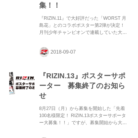
げていきましょう！！ 皆様のご応募お待ち
集！！
しております。 ※注意事項※ ・個人の方
はお申込みいただけ...
『RIZIN.11』で大好評だった「WORST 月
島花」とのコラボポスター第2弾が決定！
月刊少年チャンピオンで連載していた大人
気不良漫画「WORST」とコラボした
『RIZIN.13 × WORST 月島花』ポスターが
登場だ。 今回は特別企画として限定で20名
のポスターサポーターを大募集！！ ポスタ
ーサポーターとしてジム・道場、飲食店や
『RIZIN.13』ポスターサポ
その他の店舗・企業で『RIZIN.13 ×
WORST 月島花』コラボポスター掲示にご
ーター 募集終了のお知ら
協力いただける方は、下記の注意事項をご
せ
確認いただき、ご同意の上、入力フォーム
より必要事項のご入力をお願い致します。
8月27日（月）から募集を開始した「先着
お申込みは9月15日（土）18時締切。 さら
100名様限定！ RIZIN.13ポスターサポータ
に！ この...
ー大募集！！」ですが、募集開始から大反
響で3日間という短い期間で定員に達しま
したので募集を締め切らせて頂きました。