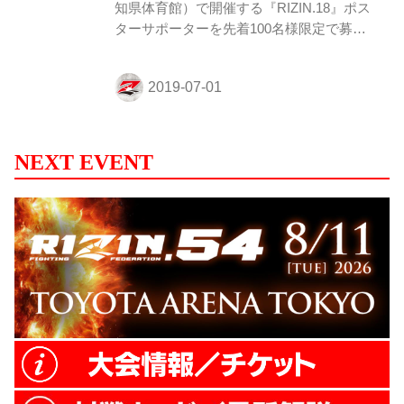
知県体育館）で開催する『RIZIN.18』ポス
イズ 各1枚ずつの合計...
ターサポーターを先着100名様限定で募集
します！ ジム・道場、飲食店やその他の店
舗・企業で『RIZIN.18』のポスター掲示に
ご協力いただける方は、下記の注意事項を
ご確認いただき、ご同意の上、入力フォー
ムより必要事項のご入力をお願い致しま
す。 お申込みは7月14日（日）18時00分締
NEXT EVENT
切（但し、締め切り前でも定員になり次
第、締め切らせていただく場合がございま
す）。 ※注意事項※ ・個人の方はお申込
みいただけませんので、予めご了承くださ
い。 ・ポスターサイズはB2とB3サイズ 各
1枚ずつの合計2枚となります...