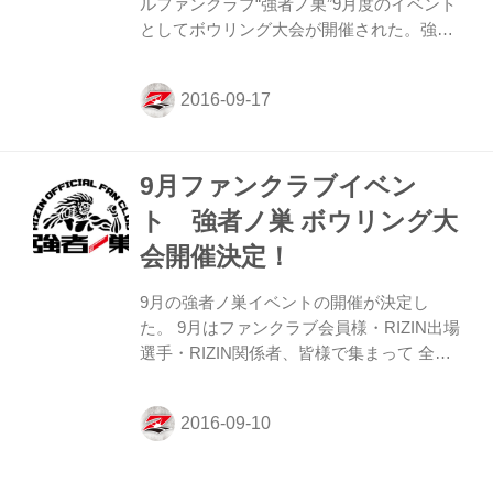
ルファンクラブ“強者ノ巣”9月度のイベント
としてボウリング大会が開催された。強者
ノ巣では毎月趣向を変えてイベントを行っ
ており、今回はゲストに髙阪剛選手と
RIZINガールの葉加瀬マイさん、進行役に
中川豊アナウンサーが参加。 髙阪チームと
葉加瀬チームに分かれてのチーム戦はまさ
9月ファンクラブイベン
かの引き分け。個人戦でもなかなかストラ
イクが出ない緩やかな状況だったが、プレ
ト 強者ノ巣 ボウリング大
ゼントの内容が発表されると一変。 先日の
会開催決定！
「RIZIN高田延彦 出てこいや ナイター」楽
天-西武戦始球式で髙田本部長が着用した楽
9月の強者ノ巣イベントの開催が決定し
天×RIZINユニフォームと、そこに髙田本部
た。 9月はファンクラブ会員様・RIZIN出場
長から直接サインを貰える権利を...
選手・RIZIN関係者、皆様で集まって 全員
参加型のボウリング大会の交流会を開催。
チーム戦・個人戦を予定しており、チーム
戦の優勝チーム そして個人戦の成績優勝者
に豪華景品をプレゼント！ 大会1週間前の
ファンクラブイベントとなりますので、選