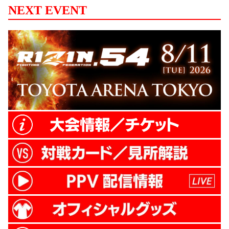
手・関係者から見どころを聞くもよし ファ
NEXT EVENT
ンクラブ会員様同士で事前に語り合うもよ
し、9月25日の大会を更に楽しむ為に是非
ご参加ください。 ■イベント名：強者ノ巣
ボウリング大会（仮） ■日時：2016年9月
17日（土） ■集合：14時45分（予定） 開
始：15時00分（予定...