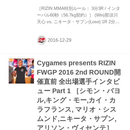
［RIZIN MMA特別ルール： 3分3R / インタ
ーバル60秒（56.7kg契約）］ (Win)那須川
天心 vs. ニキータ・サプン(Lose) 1R 2分47
秒 TKO スペシャルワンマッチ。 1R、テコ
ンドー独特の変則的な構えのサプンに対
し、那須川は強烈なローをヒットさせてい
く。サプンの蹴り足をつかんだ那須川は、
上から強烈なパウンドを入れていく。トッ
Cygames presents RIZIN
プポジションからボディへのパンチを放つ
が、サプンは腕十字に。腕が伸び、極まっ
FWGP 2016 2nd ROUND開
たか見えたがこれは逃れる那須川。そこか
催直前 全出場選手インタビ
らすぐさま立ち直るとバックからのパウン
ド連打でKO勝ちを収めた。 マイクを取っ
ュー Part 1 ［シモン・バヨ
た那須川は、「こんばんは！ちょっと今こ
ル,キング・モー,カイ・カ
のル...
ラフランス, マリオ・シス
ムンド,ニキータ・サプン,
アリソン・ヴィセンテ］