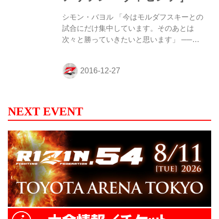
シモン・バヨル 「今はモルダフスキーとの
試合にだけ集中しています。そのあとは
次々と勝っていきたいと思います」 ──コ
ンディションはどうですか？ バヨル コン
ディションは大変いいです。前回の試合か
ら練習を積んできました。その成果が木曜
日に表れると思います。 ──トーナメント
のメンバーに変化がありますが、どう感じ
ていますか？ バヨル 私にとってメンバー
NEXT EVENT
の変更は大きな問題ではありません。今は
モルダフスキーとの試合にだけ集中してい
ます。そのあとは次々と勝っていきたいと
思います。 ──モルダフスキー選手につい
てはどのような印象を持っていますか？ バ
ヨル 一言で言って強い。身体能力が高く
て、技もいろ...