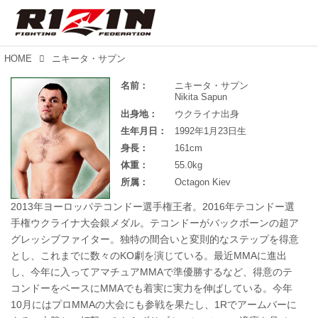
HOME
ニキータ・サプン
名前：
ニキータ・サプン
Nikita Sapun
出身地：
ウクライナ出身
生年月日：
1992年1月23日生
身長：
161cm
体重：
55.0kg
所属：
Octagon Kiev
2013年ヨーロッパテコンドー選手権王者。2016年テコンドー選
手権ウクライナ大会銀メダル。テコンドーがバックボーンの超ア
グレッシブファイター。独特の間合いと変則的なステップを得意
とし、これまでに数々のKO劇を演じている。最近MMAに進出
し、今年に入ってアマチュアMMAで準優勝するなど、得意のテ
コンドーをベースにMMAでも着実に実力を伸ばしている。今年
10月にはプロMMAの大会にも参戦を果たし、1Rでアームバーに