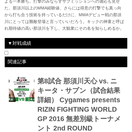
よる一本勝ち。打撃のみならずサブミッションへの適応も見せ
た。那須川以上のMMA経験値、さらには得意の打撃でも真っ向
から打ち合う技術を持っているだけに、MMAデビュー戦の那須
川にとっては難敵登場と言っていいだろう。キックの神童と呼ば
れ期待値の高い那須川を下し、大観衆にその名を知らしめるか。
▼対戦成績
日付
2016.12.29
勝敗
lose
対戦相手
那須川天心
結果
1R 2:47 TKO
大会名
Cygames presents RIZIN FIGHTING WORLD GP 2016 無差別級トーナメント 2nd ROUND
関連記事
第8試合 那須川天心 vs. ニ
キータ・サプン（試合結果
詳細） Cygames presents
RIZIN FIGHTING WORLD
GP 2016 無差別級トーナメ
ント 2nd ROUND